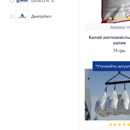
DUSLO A. S.
ДнепрАзот
ДнепрАзот
кг
Европейский союз
Калий азотнокислы
калия
Ровноазот
74 грн.
Северодонецкое
*Уточняйте актуа
объединение Азот