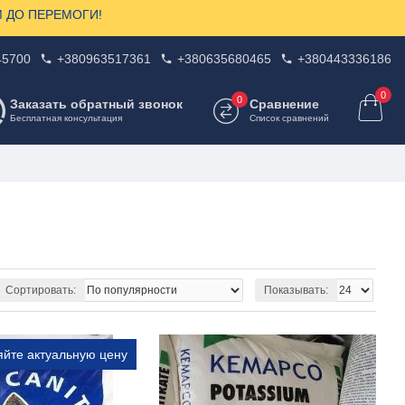
ЗОМ ДО ПЕРЕМОГИ!
45700
+380963517361
+380635680465
+380443336186
0
0
Заказать обратный звонок
Сравнение
Бесплатная консультация
Список сравнений
Сортировать:
Показывать:
яйте актуальную цену