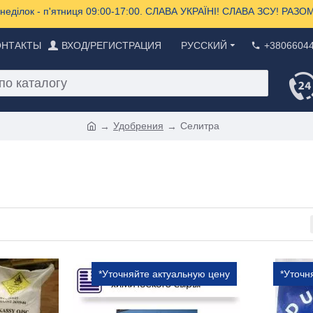
еділок - п'ятниця 09:00-17:00. СЛАВА УКРАЇНІ! СЛАВА ЗСУ! РА
ОНТАКТЫ
ВХОД/РЕГИСТРАЦИЯ
РУССКИЙ
+3806604
Удобрения
Селитра
*Уточняйте актуальную цену
*Уточн