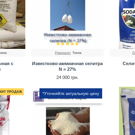
онна
Ровноазот
Тонна
D
чная с
Известково-аммиачная селитра
Сели
й
N = 27%
.
24 000 грн.
ХИТ ПРОДАЖ
*Уточняйте актуальную цену