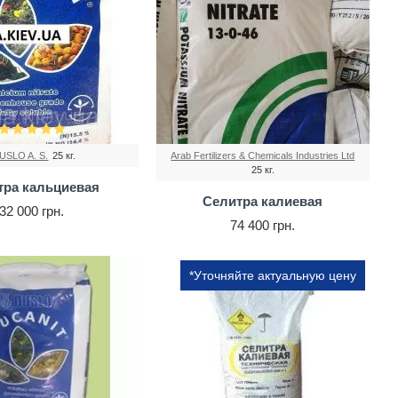
USLO A. S.
25 кг.
Arab Fertilizers & Chemicals Industries Ltd
25 кг.
тра кальциевая
Селитра калиевая
32 000 грн.
74 400 грн.
*Уточняйте актуальную цену