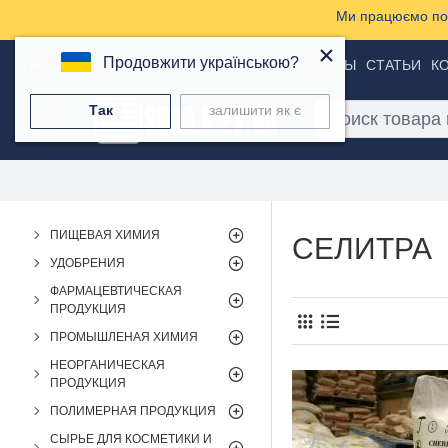
Ми працюємо пон
×
Продовжити українською?
О НАС
ТОВАРЫ
ДОСТАВКА И ОПЛАТА
ОТЗЫВЫ
СТАТЬИ
К
Так
залишити як є
ПИЩЕВАЯ ХИМИЯ
СЕЛИТРА
УДОБРЕНИЯ
ФАРМАЦЕВТИЧЕСКАЯ
ПРОДУКЦИЯ
ПРОМЫШЛЕНАЯ ХИМИЯ
НЕОРГАНИЧЕСКАЯ
ПРОДУКЦИЯ
ПОЛИМЕРНАЯ ПРОДУКЦИЯ
СЫРЬЕ ДЛЯ КОСМЕТИКИ И