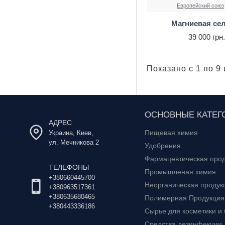
Европейский союз
Магниевая се
39 000 грн
Показано с 1 по 9 
ОСНОВНЫЕ КАТЕГ
АДРЕС
Пищевая химия
Украина, Киев,
ул. Мечникова 2
Удобрения
Фармацевтическая про
ТЕЛЕФОНЫ
Промышленая химия
+380660445700
Неорганическая продук
+380963517361
+380635680465
Полимерная Продукция
+380443336186
Сырье для косметики и
Средства дезинфекции