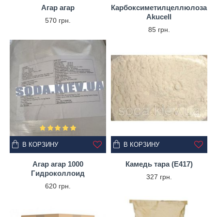
Агар агар
Карбоксиметилцеллюлоза
Akucell
570 грн.
85 грн.
В КОРЗИНУ
В КОРЗИНУ
Агар агар 1000
Камедь тара (Е417)
Гидроколлоид
327 грн.
620 грн.