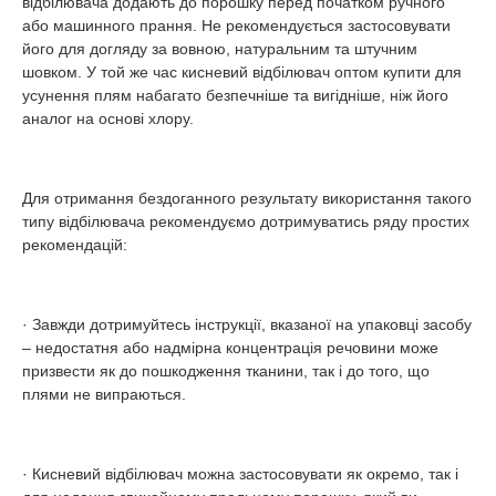
відбілювача додають до порошку перед початком ручного
або машинного прання. Не рекомендується застосовувати
його для догляду за вовною, натуральним та штучним
шовком. У той же час кисневий відбілювач оптом купити для
усунення плям набагато безпечніше та вигідніше, ніж його
аналог на основі хлору.
Для отримання бездоганного результату використання такого
типу відбілювача рекомендуємо дотримуватись ряду простих
рекомендацій:
· Завжди дотримуйтесь інструкції, вказаної на упаковці засобу
– недостатня або надмірна концентрація речовини може
призвести як до пошкодження тканини, так і до того, що
плями не випраються.
· Кисневий відбілювач можна застосовувати як окремо, так і