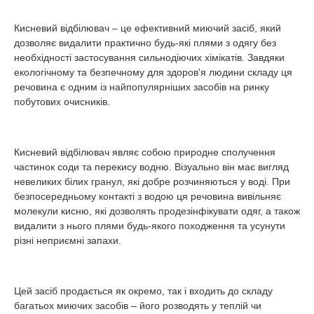
Кисневий відбілювач – це ефективний миючий засіб, який
дозволяє видалити практично будь-які плями з одягу без
необхідності застосування сильнодіючих хімікатів. Завдяки
екологічному та безпечному для здоров'я людини складу ця
речовина є одним із найпопулярніших засобів на ринку
побутових очисників.
Кисневий відбілювач являє собою природне сполучення
частинок соди та перекису водню. Візуально він має вигляд
невеликих білих гранул, які добре розчиняються у воді. При
безпосередньому контакті з водою ця речовина вивільняє
молекули кисню, які дозволять продезінфікувати одяг, а також
видалити з нього плями будь-якого походження та усунути
різні неприємні запахи.
Цей засіб продається як окремо, так і входить до складу
багатьох миючих засобів – його розводять у теплій чи