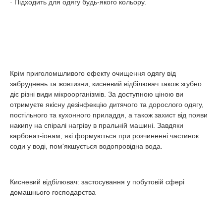
· Підходить для одягу будь-якого кольору.
Крім приголомшливого ефекту очищення одягу від
забруднень та жовтизни, кисневий відбілювач також згубно
діє різні види мікроорганізмів. За доступною ціною ви
отримуєте якісну дезінфекцію дитячого та дорослого одягу,
постільного та кухонного приладдя, а також захист від появи
накипу на спіралі нагріву в пральній машині. Завдяки
карбонат-іонам, які формуються при розчиненні частинок
соди у воді, пом'якшується водопровідна вода.
Кисневий відбілювач: застосування у побутовій сфері
домашнього господарства