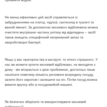
Не менш ефективно цей засіб справляється із
забрудненнями на плитці, підлозі, сантехніці в туалеті та
ванній кімнаті. За допомогою кисневого відбілювача можна
очистити внутрішню частину унітазу від відкладень – засіб
також знищить специфічний неприємний запах та
хвороботворні бактерії.
Якщо у вас пригоріла їжа в каструлі, то нічого страшного. У
нас ви можете купити кисневий відбілювач, не виходячи з
дому - він впорається з цією проблемою, достатньо лише
насипати невелику кількість речовини всередину посуду,
залити його окропом і залишити на ніч. Потім посуд можна
вимити вручну або в посудомийній машині.
Як безпечно зберігати та використовувати кисневий
відбілювач?