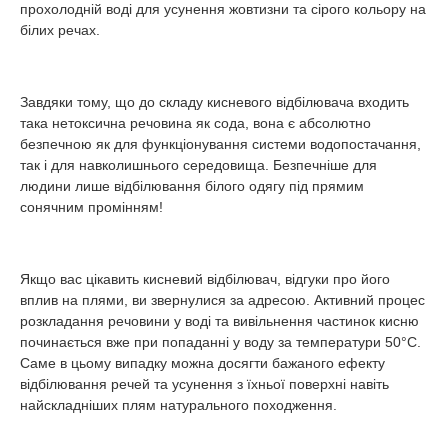
прохолодній воді для усунення жовтизни та сірого кольору на
білих речах.
Завдяки тому, що до складу кисневого відбілювача входить
така нетоксична речовина як сода, вона є абсолютно
безпечною як для функціонування системи водопостачання,
так і для навколишнього середовища. Безпечніше для
людини лише відбілювання білого одягу під прямим
сонячним промінням!
Якщо вас цікавить кисневий відбілювач, відгуки про його
вплив на плями, ви звернулися за адресою. Активний процес
розкладання речовини у воді та вивільнення частинок кисню
починається вже при попаданні у воду за температури 50°С.
Саме в цьому випадку можна досягти бажаного ефекту
відбілювання речей та усунення з їхньої поверхні навіть
найскладніших плям натурального походження.