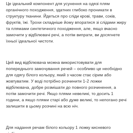
Це ідеальний компонент для усунення на одязі плям
органічного походження, здатних глибоко проникати в
структуру тканини. Йдеться про сліди крові, трави, соків,
фруктів, їжі. Трохи складніше йому впоратися зі слідами жиру
та плямами синтетичного походження, але, якщо вчасно
замочити у відбілювачі речі, а потім випрати, ви досягнете
їхньої ідеальної чистоти.
Цей вид відбілювача можна використовувати для
попереднього замочування речей – особливо це необхідно
для одягу білого кольору, який з часом стає сірим або
жовтуватим. У воді потрібно розчинити 1-2 ложки
відбілювача, добре розмішати до повного розчинення, а
потім замочити речі. Якщо плями невеликі, то досить 1
години, а якщо плями старі або дуже великі, то непогано речі
залишити в цьому розчині на всю ніч.
Для надання речам білого кольору 1 ложку кисневого