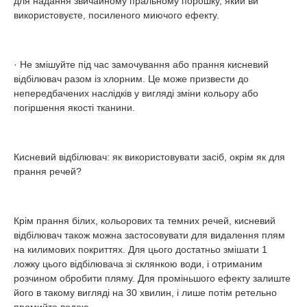
для надання звичайному пральному порошку, який ви
використовуєте, посиленого миючого ефекту.
· Не змішуйте під час замочування або прання кисневий
відбілювач разом із хлорним. Це може призвести до
непередбачених наслідків у вигляді зміни кольору або
погіршення якості тканини.
Кисневий відбілювач: як використовувати засіб, окрім як для
прання речей?
Крім прання білих, кольорових та темних речей, кисневий
відбілювач також можна застосовувати для видалення плям
на килимових покриттях. Для цього достатньо змішати 1
ложку цього відбілювача зі склянкою води, і отриманим
розчином обробити пляму. Для проміньшого ефекту залиште
його в такому вигляді на 30 хвилин, і лише потім ретельно
промийте водою.