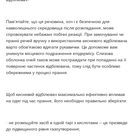
Пам'ятайте, що ця речовина, хоч і є безпечною для
навколишнього середовища після розкладання, може
спровокувати небажані побічні реакції. При замочуванні чи
пранні речей вручну з використанням кисневого відбілювача
варто обов'язково вдягати рукавички. Це допоможе вам
уникнути місцевого подразнення епідермісу. Слизова
оболонка очей також може постраждати при попаданні на її
поверхню частинок відбілювача, тому слід бути особливо
обережними у процесі прання.
Щоб кисневий відбілювач максимально ефективно впливав
на одяг під час прання, його необхідно правильно зберігати:
· не розміщуйте засіб в одній тарі з кислотами – це призведе
до підвищеного рівня газоутворення;