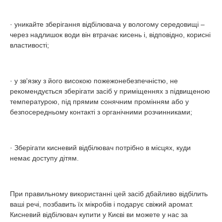
· уникайте зберігання відбілювача у вологому середовищі –
через надлишок води він втрачає кисень і, відповідно, корисні
властивості;
· у зв'язку з його високою пожежонебезпечністю, не
рекомендується зберігати засіб у приміщеннях з підвищеною
температурою, під прямим сонячним промінням або у
безпосередньому контакті з органічними розчинниками;
· Зберігати кисневий відбілювач потрібно в місцях, куди
немає доступу дітям.
При правильному використанні цей засіб дбайливо відбілить
ваші речі, позбавить їх мікробів і подарує свіжий аромат.
Кисневий відбілювач купити у Києві ви можете у нас за