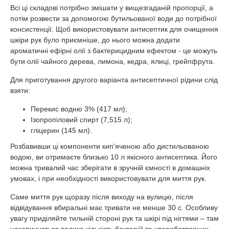
Всі ці складові потрібно змішати у вищезгаданій пропорції, а
потім розвести за допомогою бутильованої води до потрібної
консистенції. Щоб використовувати антисептик для очищення
шкіри рук було приємніше, до нього можна додати
ароматичні ефірні олії з бактерицидним ефектом - це можуть
бути олії чайного дерева, лимона, кедра, ялиці, грейпфрута.
Для приготування другого варіанта антисептичної рідини слід
взяти:
Перекис водню 3% (417 мл);
Ізопропіловий спирт (7,515 л);
гліцерин (145 мл).
Розбавивши ці компоненти кип'яченою або дистильованою
водою, ви отримаєте близько 10 л якісного антисептика. Його
можна тривалий час зберігати в зручній ємності в домашніх
умовах, і при необхідності використовувати для миття рук.
Саме миття рук щоразу після виходу на вулицю, після
відвідування вбиральні має тривати не менше 30 с. Особливу
увагу приділяйте тильній стороні рук та шкірі під нігтями – там
накопичується велика кількість бактерій та хвороботворних