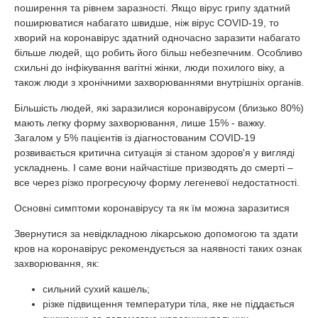
поширення та рівнем заразності. Якщо вірус грипу здатний
поширюватися набагато швидше, ніж вірус COVID-19, то
хворий на коронавірус здатний одночасно заразити набагато
більше людей, що робить його більш небезпечним. Особливо
схильні до інфікування вагітні жінки, люди похилого віку, а
також люди з хронічними захворюваннями внутрішніх органів.
Більшість людей, які заразилися коронавірусом (близько 80%)
мають легку форму захворювання, лише 15% - важку.
Загалом у 5% пацієнтів із діагностованим COVID-19
розвивається критична ситуація зі станом здоров'я у вигляді
ускладнень. І саме вони найчастіше призводять до смерті –
все через різко прогресуючу форму легеневої недостатності.
Основні симптоми коронавірусу та як їм можна заразитися
Звернутися за невідкладною лікарською допомогою та здати
кров на коронавірус рекомендується за наявності таких ознак
захворювання, як:
сильний сухий кашель;
різке підвищення температури тіла, яке не піддається