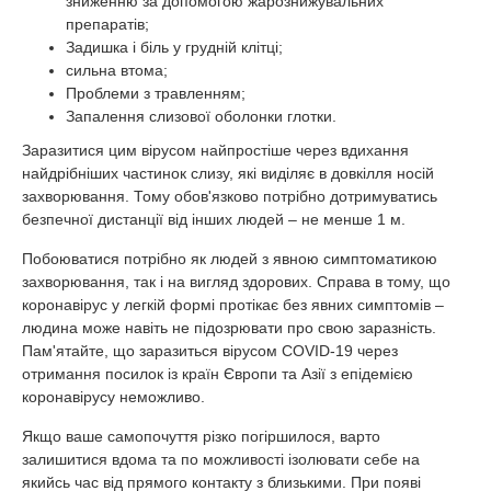
зниженню за допомогою жарознижувальних
препаратів;
Задишка і біль у грудній клітці;
сильна втома;
Проблеми з травленням;
Запалення слизової оболонки глотки.
Заразитися цим вірусом найпростіше через вдихання
найдрібніших частинок слизу, які виділяє в довкілля носій
захворювання. Тому обов'язково потрібно дотримуватись
безпечної дистанції від інших людей – не менше 1 м.
Побоюватися потрібно як людей з явною симптоматикою
захворювання, так і на вигляд здорових. Справа в тому, що
коронавірус у легкій формі протікає без явних симптомів –
людина може навіть не підозрювати про свою заразність.
Пам'ятайте, що заразиться вірусом COVID-19 через
отримання посилок із країн Європи та Азії з епідемією
коронавірусу неможливо.
Якщо ваше самопочуття різко погіршилося, варто
залишитися вдома та по можливості ізолювати себе на
якийсь час від прямого контакту з близькими. При появі