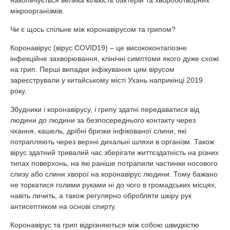
мікроорганізмів.
Чи є щось спільне між коронавірусом та грипом?
Коронавірус (вірус COVID19) – це висококонтагіозне
інфекційне захворювання, клінічні симптоми якого дуже схожі
на грип. Перші випадки інфікування цим вірусом
зареєстрували у китайському місті Ухань наприкінці 2019
року.
Збудники і коронавірусу, і грипу здатні передаватися від
людини до людини за безпосереднього контакту через
чхання, кашель, дрібні бризки інфікованої слини, які
потрапляють через верхні дихальні шляхи в організм. Також
вірус здатний тривалий час зберігати життєздатність на різних
типах поверхонь, на які раніше потрапили частинки носового
слизу або слини хворої на коронавірус людини. Тому бажано
не торкатися голими руками ні до чого в громадських місцях,
навіть личить, а також регулярно обробляти шкіру рук
антисептиком на основі спирту.
Коронавірус та грип відрізняються між собою швидкістю