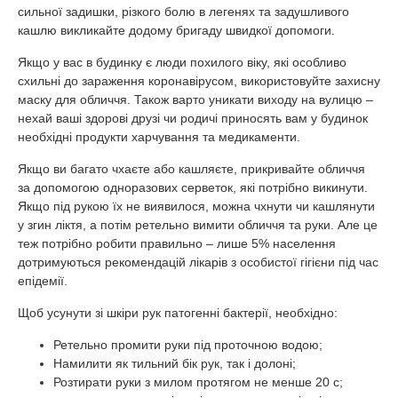
сильної задишки, різкого болю в легенях та задушливого
кашлю викликайте додому бригаду швидкої допомоги.
Якщо у вас в будинку є люди похилого віку, які особливо
схильні до зараження коронавірусом, використовуйте захисну
маску для обличчя. Також варто уникати виходу на вулицю –
нехай ваші здорові друзі чи родичі приносять вам у будинок
необхідні продукти харчування та медикаменти.
Якщо ви багато чхаєте або кашляєте, прикривайте обличчя
за допомогою одноразових серветок, які потрібно викинути.
Якщо під рукою їх не виявилося, можна чхнути чи кашлянути
у згин ліктя, а потім ретельно вимити обличчя та руки. Але це
теж потрібно робити правильно – лише 5% населення
дотримуються рекомендацій лікарів з особистої гігієни під час
епідемії.
Щоб усунути зі шкіри рук патогенні бактерії, необхідно:
Ретельно промити руки під проточною водою;
Намилити як тильний бік рук, так і долоні;
Розтирати руки з милом протягом не менше 20 с;