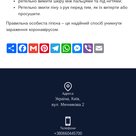
ретельно вимити шкіру між пальцями та під нігтями;
Ретельно змити піну з рук перед тим, як їх витерти або
просушити.
Правильна особиста гігієна – це надійний спосіб уникнути
зараження коронавірусом.
Поширити
Facebook
Gmail
Pinterest
Telegram
WhatsApp
Messenger
Viber
Email
Адреса
Україна, Київ,
вул. Мечникова 2
Телефони
+380660445700