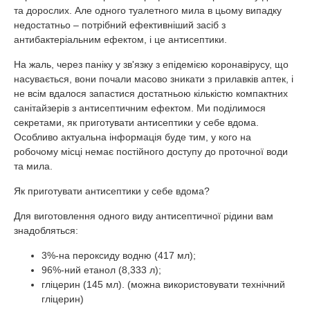
та дорослих. Але одного туалетного мила в цьому випадку
недостатньо – потрібний ефективніший засіб з
антибактеріальним ефектом, і це антисептики.
На жаль, через паніку у зв'язку з епідемією коронавірусу, що
насувається, вони почали масово зникати з прилавків аптек, і
не всім вдалося запастися достатньою кількістю компактних
санітайзерів з антисептичним ефектом. Ми поділимося
секретами, як приготувати антисептики у себе вдома.
Особливо актуальна інформація буде тим, у кого на
робочому місці немає постійного доступу до проточної води
та мила.
Як приготувати антисептики у себе вдома?
Для виготовлення одного виду антисептичної рідини вам
знадобляться:
3%-на пероксиду водню (417 мл);
96%-ний етанол (8,333 л);
гліцерин (145 мл). (можна використовувати технічний
гліцерин)