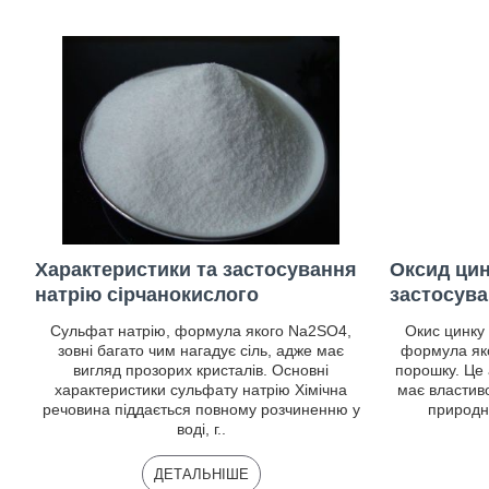
Характеристики та застосування
Оксид цин
натрію сірчанокислого
застосув
Сульфат натрію, формула якого Na2SO4,
Окис цинку 
зовні багато чим нагадує сіль, адже має
формула яко
вигляд прозорих кристалів. Основні
порошку. Це
характеристики сульфату натрію Хімічна
має властиво
речовина піддається повному розчиненню у
природни
воді, г..
ДЕТАЛЬНІШЕ