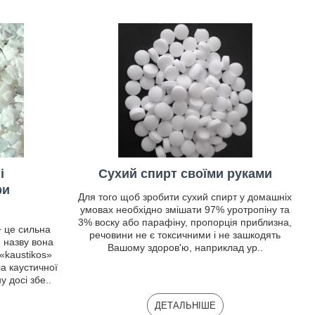
і
Сухий спирт своїми руками
ри
Для того щоб зробити сухий спирт у домашніх
умовах необхідно змішати 97% уротропіну та
3% воску або парафіну, пропорція приблизна,
− це сильна
речовини не є токсичними і не зашкодять
 назву вона
Вашому здоров'ю, наприклад ур..
«kaustikos»
а каустичної
 досі збе..
ДЕТАЛЬНІШЕ