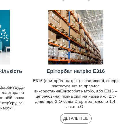
кількість
Еріторбат натрію Е316
E316 (ериторбат натрію): властивості, сфери
застосування та правила
ь фарби?Будь-
використанняЕриторбат натрію, або E316 –
 квартира чи
це речовина, повна хімічна назва якої 2,3-
не обійшовся
дидегідро-3-О-содіо-D-еритро-гексоно-1,4-
тер'єру, всі
лактон.О..
необхі..
ДЕТАЛЬНІШЕ