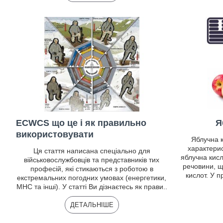
ECWCS що це і як правильно
Я
використовувати
Яблучна к
характери
Ця стаття написана спеціально для
яблучна кисл
військовослужбовців та представників тих
речовини, щ
професій, які стикаються з роботою в
кислот. У п
екстремальних погодних умовах (енергетики,
МНС та інші). У статті Ви дізнаєтесь як прави..
ДЕТАЛЬНІШЕ