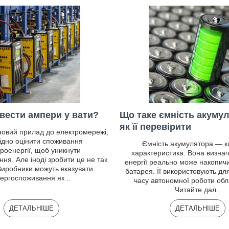
вести ампери у вати?
Що таке ємність акумул
як її перевірити
новий прилад до електромережі,
ідно оцінити споживання
Ємність акумулятора — 
роенергії, щоб уникнути
характеристика. Вона визнача
ня. Але іноді зробити це не так
енергії реально може накопичи
Виробники можуть вказувати
батарея. Її використовують дл
ергоспоживання як ..
часу автономної роботи об
Читайте дал..
ДЕТАЛЬНІШЕ
ДЕТАЛЬНІШЕ