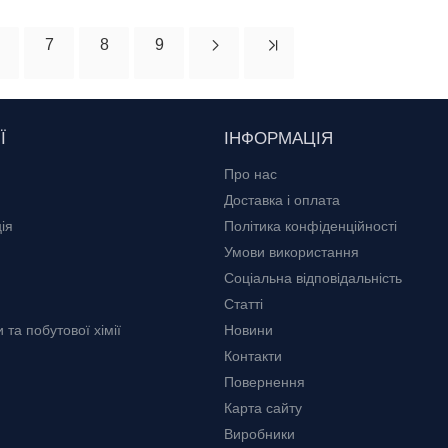
7
8
9
Ї
ІНФОРМАЦІЯ
Про нас
Доставка і оплата
ія
Політика конфіденційності
Умови використання
Соціальна відповідальність
Статті
та побутової хімії
Новини
Контакти
Повернення
Карта сайту
Виробники