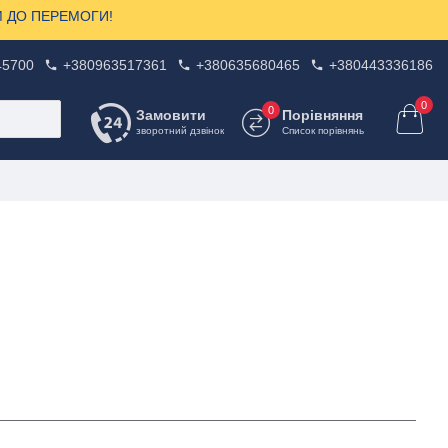
ЗОМ ДО ПЕРЕМОГИ!
45700
+380963517361
+380635680465
+380443336186
0
0
Замовити
Порівняння
зворотний дзвінок
Список порівнянь