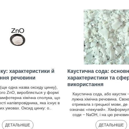
ку: характеристики й
Каустична сода: основн
ання речовини
характеристики та сфе
використання
(ще одна назва оксиду цинку),
го ZnO, виробляється у формі
Каустична сода, або каустик 
 амфотерна хімічна сполука, що
лужна хімічна речовина. Свою
сті напівпровідника, яка існує в
отримала з грецької мови, де 
х умовах. Оксид цинку: о..
означає «пекучий». Хімформул
соди − NaOH, і на цю речовину
ДЕТАЛЬНІШЕ
ДЕТАЛЬНІШЕ