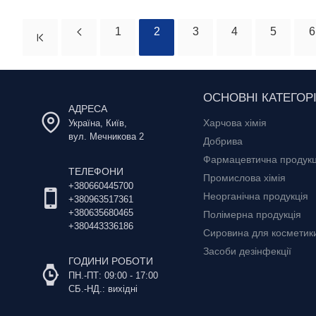
1
2
3
4
5
6
ОСНОВНІ КАТЕГОРІ
АДРЕСА
Харчова хімія
Україна, Київ,
вул. Мечникова 2
Добрива
Фармацевтична продукц
ТЕЛЕФОНИ
Промислова хімія
+380660445700
Неорганічна продукція
+380963517361
+380635680465
Полімерна продукція
+380443336186
Сировина для косметики 
Засоби дезінфекції
ГОДИНИ РОБОТИ
ПН.-ПТ: 09:00 - 17:00
СБ.-НД.: вихідні