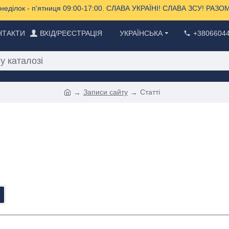
еділок - п'ятниця 09:00-17:00. СЛАВА УКРАЇНІ! СЛАВА ЗСУ! РА
НТАКТИ
ВХІД/РЕЄСТРАЦІЯ
УКРАЇНСЬКА
+3806604
Записи сайту
Cтатті