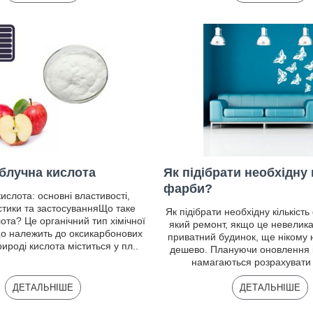
блучна кислота
Як підібрати необхідну 
фарби?
ислота: основні властивості,
стики та застосуванняЩо таке
Як підібрати необхідну кількіст
ота? Це органічний тип хімічної
який ремонт, якщо це невелика
о належить до оксикарбонових
приватний будинок, ще нікому 
рироді кислота міститься у пл..
дешево. Плануючи оновлення ін
намагаються розрахувати 
ДЕТАЛЬНІШЕ
ДЕТАЛЬНІШЕ