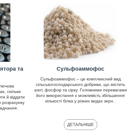
ятора та
Сульфоаммофос
Сульфоаммофос – це комплексний вид
сільськогосподарського добрива, що містить
ключова
азот, фосфор та сірку. Головними перевагами
є, скільки
його використання є можливість збільшення
ти й віддати
кількості білка у різних видах зерн..
я розрахунку
ладнання.
ДЕТАЛЬНІШЕ