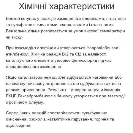
Хімічні характеристики
Бензол вступає у реакцію заміщення з олефінами, нітратною
та сульфатною кислотами, хлоралканами і галогенами.
Бензольне кільце розривається за умов високої температури
чи тиску.
При взаємодії з олефінами утворюються ізопропілбензол і
етилбензол. Хімічна реакція Br2 та Cl2 за наявності
каталізуючого елемента утворює фенілхлорид під час
електрофільного заміщення.
Якщо каталізатора немає, але відбувається нагрівання або
на хімічну речовину потрапляє світло відбувається активна
реакція приєднання. Результат – утворення групи ізомерів
ГХЦГ. Гексабромбензол з бензолу утворюється при взаємодії
з розчином олеуму.
Серед інших реакцій спостерігаються: сульфування,
окиснення, озоноліз, каталітичне гідрування, горіння та
ацилювання.