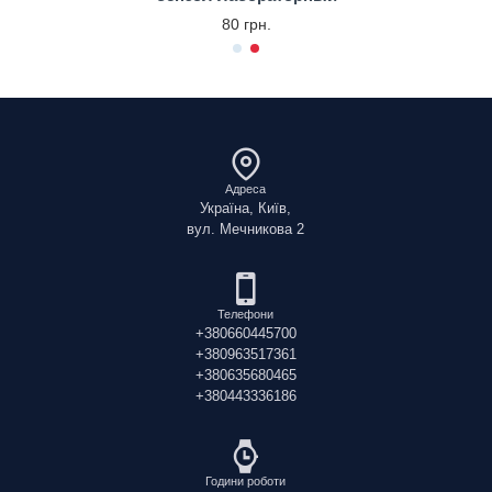
80 грн.
Адреса
Україна, Київ,
вул. Мечникова 2
Телефони
+380660445700
+380963517361
+380635680465
+380443336186
Години роботи