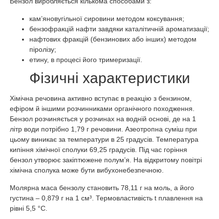
Бензол виробляється кількома способами з:
кам’яновугільної сировини методом коксування;
бензофракцій нафти завдяки каталітичній ароматизації;
нафтових фракцій (бензинових або інших) методом
піролізу;
етину, в процесі його тримеризації.
Фізичні характеристики
Хімічна речовина активно вступає в реакцію з бензином,
ефіром й іншими розчинниками органічного походження.
Бензол розчиняється у розчинах на водній основі, де на 1
літр води потрібно 1,79 г речовини. Азеотропна суміш при
цьому виникає за температури в 25 градусів. Температура
кипіння хімічної сполуки 69,25 градусів. Під час горіння
бензол утворює закіптюжене полум’я. На відкритому повітрі
хімічна сполука може бути вибухонебезпечною.
Молярна маса бензолу становить 78,11 г на моль, а його
густина – 0,879 г на 1 см³. Термовластивість t плавлення на
рівні 5,5 °C.