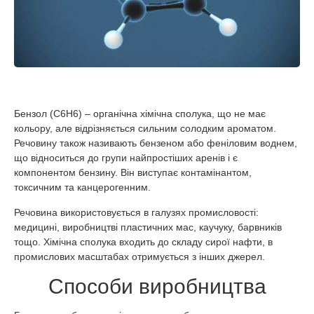
Бензол (C6H6) – органічна хімічна сполука, що не має
кольору, але відрізняється сильним солодким ароматом.
Речовину також називають бензеном або феніловим воднем,
що відноситься до групи найпростіших аренів і є
компонентом бензину. Він виступає контамінантом,
токсичним та канцерогенним.
Речовина використовується в галузях промисловості:
медицині, виробництві пластичних мас, каучуку, барвників
тощо. Хімічна сполука входить до складу сирої нафти, в
промислових масштабах отримується з інших джерел.
Способи виробництва