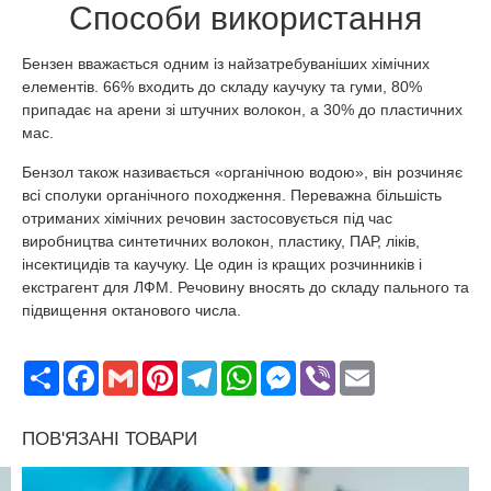
Способи використання
Бензен вважається одним із найзатребуваніших хімічних
елементів. 66% входить до складу каучуку та гуми, 80%
припадає на арени зі штучних волокон, а 30% до пластичних
мас.
Бензол також називається «органічною водою», він розчиняє
всі сполуки органічного походження. Переважна більшість
отриманих хімічних речовин застосовується під час
виробництва синтетичних волокон, пластику, ПАР, ліків,
інсектицидів та каучуку. Це один із кращих розчинників і
екстрагент для ЛФМ. Речовину вносять до складу пального та
підвищення октанового числа.
Поширити
Facebook
Gmail
Pinterest
Telegram
WhatsApp
Messenger
Viber
Email
ПОВ'ЯЗАНІ ТОВАРИ