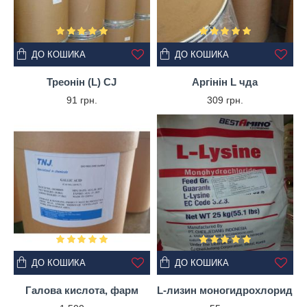
ДО КОШИКА
ДО КОШИКА
Треонін (L) CJ
Аргінін L чда
91 грн.
309 грн.
ДО КОШИКА
ДО КОШИКА
Галова кислота, фарм
L-лизин моногидрохлорид