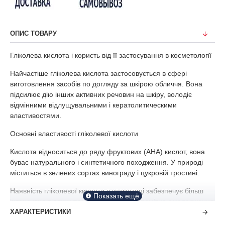
ОПИС ТОВАРУ
Гліколева кислота і користь від її застосування в косметології
Найчастіше гліколева кислота застосовується в сфері
виготовлення засобів по догляду за шкірою обличчя. Вона
підсилює дію інших активних речовин на шкіру, володіє
відмінними відлущувальними і кератолитическими
властивостями.
Основні властивості гліколевої кислоти
Кислота відноситься до ряду фруктових (АНА) кислот, вона
буває натурального і синтетичного походження. У природі
міститься в зелених сортах винограду і цукровій тростині.
Наявність гліколевої кислоти в косметиці забезпечує більш
інтенсивне відлущування клітин шкіри і помітне омолодження
вже після декількох використань кошти. Цей вид фруктової
ХАРАКТЕРИСТИКИ
кислоти унікальний за складом і властивостями - він