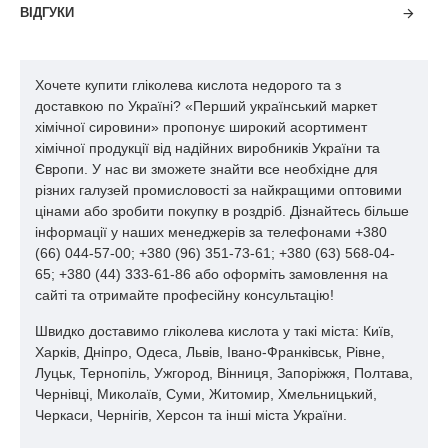
ВІДГУКИ
відрізняється низьким рівнем кислотності і невеликою
молекулярною масою. Адже, чим нижче рівень кислотності
речовини, тим більше інтенсивним виявиться його дію.
Гліколева кислота відмінно підходить для виготовлення
Хочете купити гліколева кислота недорого та з
високоефективних засобів по догляду за шкірою обличчя.
доставкою по Україні? «Перший український маркет
хімічної сировини» пропонує широкий асортимент
АНА-кислота має вигляд прозорої безбарвної рідини,
хімічної продукції від надійних виробників України та
активного речовини в ній відповідно до стандартів повинно
Європи. У нас ви зможете знайти все необхідне для
міститися не менше 70-71%. Її молекулярна вага дорівнює
різних галузей промисловості за найкращими оптовими
76,1 г / ммоль. У складі гліколевої кислоти, крім основного
цінами або зробити покупку в роздріб. Дізнайтесь більше
компонента, також можуть міститися в невеликій кількості
інформації у наших менеджерів за телефонами +380
мурашина кислота, формальдегід, залізо і важкі метали.
(66) 044-57-00; +380 (96) 351-73-61; +380 (63) 568-04-
65; +380 (44) 333-61-86 або оформіть замовлення на
Застосування гліколевої кислоти в косметології
сайті та отримайте професійну консультацію!
Чому косметологи віддають перевагу косметиці по догляду за
Швидко доставимо гліколева кислота у такі міста: Київ,
різними типами шкіри саме на основі даного хімічного
Харків, Дніпро, Одеса, Львів, Івано-Франківськ, Рівне,
компоненту? Вся справа в тому, що кошти з гліколевої
Луцьк, Тернопіль, Ужгород, Вінниця, Запоріжжя, Полтава,
кислотою:
Чернівці, Миколаїв, Суми, Житомир, Хмельницький,
- підходять для щоденного застосування;
Черкаси, Чернігів, Херсон та інші міста України.