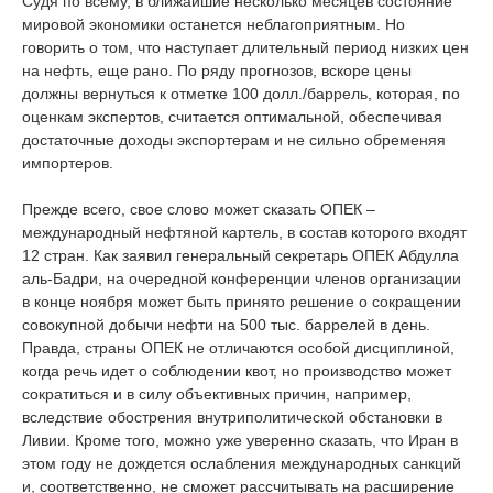
Судя по всему, в ближайшие несколько месяцев состояние
мировой экономики останется неблагоприятным. Но
говорить о том, что наступает длительный период низких цен
на нефть, еще рано. По ряду прогнозов, вскоре цены
должны вернуться к отметке 100 долл./баррель, которая, по
оценкам экспертов, считается оптимальной, обеспечивая
достаточные доходы экспортерам и не сильно обременяя
импортеров.
Прежде всего, свое слово может сказать ОПЕК ‒
международный нефтяной картель, в состав которого входят
12 стран. Как заявил генеральный секретарь ОПЕК Абдулла
аль-Бадри, на очередной конференции членов организации
в конце ноября может быть принято решение о сокращении
совокупной добычи нефти на 500 тыс. баррелей в день.
Правда, страны ОПЕК не отличаются особой дисциплиной,
когда речь идет о соблюдении квот, но производство может
сократиться и в силу объективных причин, например,
вследствие обострения внутриполитической обстановки в
Ливии. Кроме того, можно уже уверенно сказать, что Иран в
этом году не дождется ослабления международных санкций
и, соответственно, не сможет рассчитывать на расширение