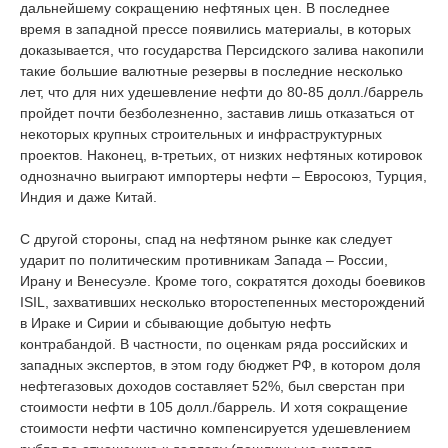
дальнейшему сокращению нефтяных цен. В последнее
время в западной прессе появились материалы, в которых
доказывается, что государства Персидского залива накопили
такие большие валютные резервы в последние несколько
лет, что для них удешевление нефти до 80-85 долл./баррель
пройдет почти безболезненно, заставив лишь отказаться от
некоторых крупных строительных и инфраструктурных
проектов. Наконец, в-третьих, от низких нефтяных котировок
однозначно выиграют импортеры нефти ‒ Евросоюз, Турция,
Индия и даже Китай.
С другой стороны, спад на нефтяном рынке как следует
ударит по политическим противникам Запада – России,
Ирану и Венесуэле. Кроме того, сократятся доходы боевиков
ISIL, захвативших несколько второстепенных месторождений
в Ираке и Сирии и сбывающие добытую нефть
контрабандой. В частности, по оценкам ряда российских и
западных экспертов, в этом году бюджет РФ, в котором доля
нефтегазовых доходов составляет 52%, был сверстан при
стоимости нефти в 105 долл./баррель. И хотя сокращение
стоимости нефти частично компенсируется удешевлением