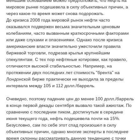
меньшим основанием можно предположить, что нефть на
мировом рынке подешевела в силу объективных причин, а
через какое-то время может снова подорожать.
До кризиса 2008 года мировой рынок нефти часто
оказывался подвержен весьма значительным ценовым
колебаниям, часто вызванным краткосрочными факторами
или даже слухами и опасениями. Однако после кризиса
американские власти значительно ужесточили правила
биржевой торговли, подрезав крылья крупнейшим
спекулянтам. С тех пор нефтяные котировки, как правило,
отличаются высокой стабильностью. Например, на
протяжении двух последних лет стоимость "брента" на
Лондонской бирже практически не выходила за пределы
интервала между 105 и 112 долл./баррель.
Очевидно, поэтому падение цен до менее 100 долл./баррель
в конце первой декады сентября вызвало такой ажиотаж. По
сравнению с последним пиком, достигнутым в середине
июня текущего года, нефть подешевела почти на 15%.
Безусловно, сам по себе этот спад произошел в силу
объективных причин, однако многие эксперты в последнее
время склонны рассматривать данную тенденцию с точки