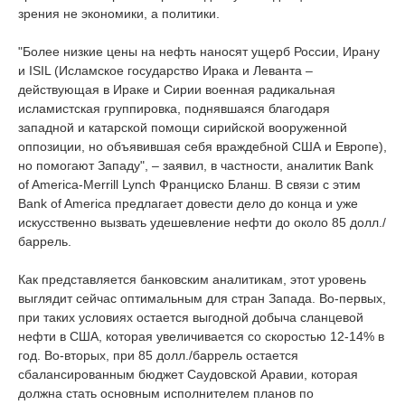
зрения не экономики, а политики.
"Более низкие цены на нефть наносят ущерб России, Ирану
и ISIL (Исламское государство Ирака и Леванта ‒
действующая в Ираке и Сирии военная радикальная
исламистская группировка, поднявшаяся благодаря
западной и катарской помощи сирийской вооруженной
оппозиции, но объявившая себя враждебной США и Европе),
но помогают Западу", ‒ заявил, в частности, аналитик Bank
of America-Merrill Lynch Франциско Бланш. В связи с этим
Bank of America предлагает довести дело до конца и уже
искусственно вызвать удешевление нефти до около 85 долл./
баррель.
Как представляется банковским аналитикам, этот уровень
выглядит сейчас оптимальным для стран Запада. Во-первых,
при таких условиях остается выгодной добыча сланцевой
нефти в США, которая увеличивается со скоростью 12-14% в
год. Во-вторых, при 85 долл./баррель остается
сбалансированным бюджет Саудовской Аравии, которая
должна стать основным исполнителем планов по