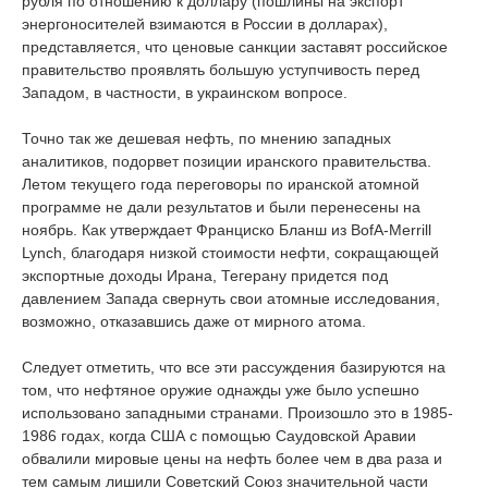
рубля по отношению к доллару (пошлины на экспорт
энергоносителей взимаются в России в долларах),
представляется, что ценовые санкции заставят российское
правительство проявлять большую уступчивость перед
Западом, в частности, в украинском вопросе.
Точно так же дешевая нефть, по мнению западных
аналитиков, подорвет позиции иранского правительства.
Летом текущего года переговоры по иранской атомной
программе не дали результатов и были перенесены на
ноябрь. Как утверждает Франциско Бланш из BofA-Merrill
Lynch, благодаря низкой стоимости нефти, сокращающей
экспортные доходы Ирана, Тегерану придется под
давлением Запада свернуть свои атомные исследования,
возможно, отказавшись даже от мирного атома.
Следует отметить, что все эти рассуждения базируются на
том, что нефтяное оружие однажды уже было успешно
использовано западными странами. Произошло это в 1985-
1986 годах, когда США с помощью Саудовской Аравии
обвалили мировые цены на нефть более чем в два раза и
тем самым лишили Советский Союз значительной части