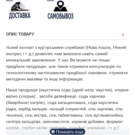
ОПИС ТОВАРУ
тісний контакт з кур'єрськими службами (Нова пошта, Нічний
експрес і т. д.) дозволяє нам виконати навіть самий
мінімальний замовлення. У нас Ви можете не тільки
придбати продукцію, але також отримати консультацію по
технологічному застосуванню придбаної сировини, отримати
методичні вказівки та іншу інформацію.
Наша продукція (каустична сода (їдкий натр, каустик), хлорне
вапно (хлорка) , засоби дезінфекції, сода харчова
(бікарбонат натрію), сода кальцинована, сода каустична
рідка, карбід кальцію, кальцій хлористий, сіль харчова, сіль
технічна, сіль екстра, сіль таблетована, сіль вуглеамонійна,
селітра кальцієва, амінокислоти, кормові добавки, форміат
натрію, сорбат калію, катіоніти, сульфат алюмінію, і т. д.)
реалізується не тільки з центрального складу, але і з