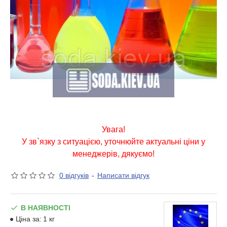
Увага!
У зв`язку з ситуацією, уточнюйте актуальні ціни у
менеджерів, дякуємо!
0 відгуків
-
Написати відгук
В НАЯВНОСТІ
Ціна за:
1 кг