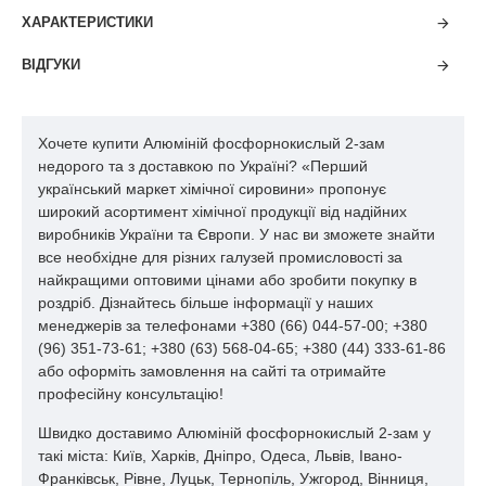
регіональних представництв, і якщо навіть поблизу Вашого
ХАРАКТЕРИСТИКИ
регіону немає представництва нашої компанії, наші
консультанти обов'язково порекомендують наших партнерів,
ВІДГУКИ
які знаходяться поблизу від Вас.
Наша мета не тільки забезпечити низький рівень ціни, а й
Хочете купити Алюміній фосфорнокислый 2-зам
надати найбільш комфортні умови отримання товару. Ваше
недорого та з доставкою по Україні? «Перший
замовлення буде оброблено і виконано в найкоротші
український маркет хімічної сировини» пропонує
терміни, звертайтеся:
широкий асортимент хімічної продукції від надійних
виробників України та Європи. У нас ви зможете знайти
все необхідне для різних галузей промисловості за
найкращими оптовими цінами або зробити покупку в
роздріб. Дізнайтесь більше інформації у наших
менеджерів за телефонами +380 (66) 044-57-00; +380
(96) 351-73-61; +380 (63) 568-04-65; +380 (44) 333-61-86
або оформіть замовлення на сайті та отримайте
професійну консультацію!
Швидко доставимо Алюміній фосфорнокислый 2-зам у
такі міста: Київ, Харків, Дніпро, Одеса, Львів, Івано-
Франківськ, Рівне, Луцьк, Тернопіль, Ужгород, Вінниця,