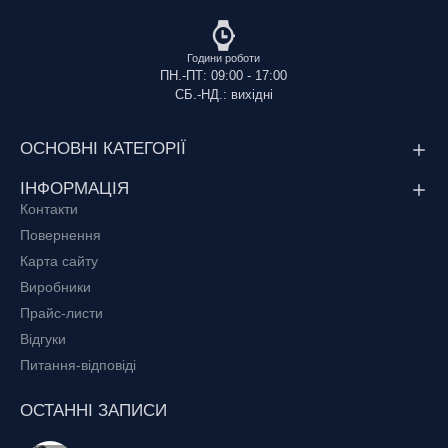
Наша мета не тільки забезпечити низький рівень ціни, а й
надати найбільш комфортні умови отримання товару. Ваше
Години роботи
замовлення буде оброблено і виконано в найкоротші
ПН.-ПТ: 09:00 - 17:00
терміни, звертайтеся:
СБ.-НД.: вихідні
ОСНОВНІ КАТЕГОРІЇ
ІНФОРМАЦІЯ
Контакти
Повернення
Карта сайту
Виробники
Прайс-листи
Відгуки
Питання-відповіді
ОСТАННІ ЗАПИСИ