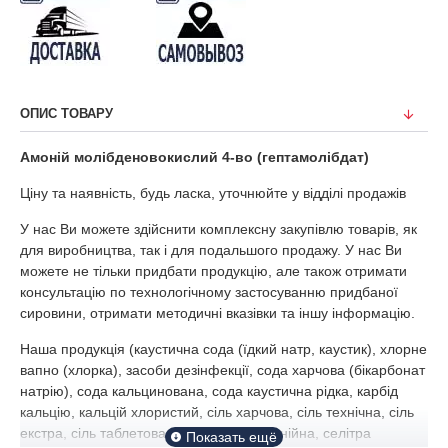
ОПИС ТОВАРУ
Амоній молібденовокислий 4-во (гептамолібдат)
Ціну та наявність, будь ласка, уточнюйте у відділі продажів
У нас Ви можете здійснити комплексну закупівлю товарів, як
для виробництва, так і для подальшого продажу.
У нас Ви
можете не тільки придбати продукцію, але також отримати
консультацію по технологічному застосуванню придбаної
сировини, отримати методичні вказівки та іншу інформацію.
Наша продукція (каустична сода (їдкий натр, каустик), хлорне
вапно (хлорка), засоби дезінфекції, сода харчова (бікарбонат
натрію), сода кальцинована, сода каустична рідка, карбід
кальцію, кальцій хлористий, сіль харчова, сіль технічна, сіль
екстра, сіль таблетована, сіль вуглеамонійна, селітра