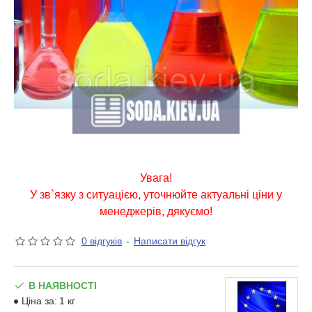
Увага!
У зв`язку з ситуацією, уточнюйте актуальні ціни у
менеджерів, дякуємо!
0 відгуків
-
Написати відгук
В НАЯВНОСТІ
Ціна за:
1 кг