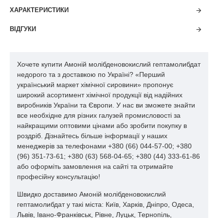
кальцієва, амінокислоти, кормові добавки, форміат натрію,
ХАРАКТЕРИСТИКИ
сорбат калію, катіоніти, сульфат алюмінію, і т. д.)
реалізується не тільки з центрального складу, але і з
ВІДГУКИ
регіональних представництв, і якщо навіть поблизу Вашого
регіону немає представництва нашої компанії, наші
консультанти обов'язково порекомендують наших партнерів,
які знаходяться поблизу від Вас.
Хочете купити Амоній молібденовокислий гептамолибдат
недорого та з доставкою по Україні? «Перший
Наша мета не тільки забезпечити низький рівень ціни, а й
український маркет хімічної сировини» пропонує
надати найбільш комфортні умови отримання товару. Ваше
широкий асортимент хімічної продукції від надійних
замовлення буде оброблено і виконано в найкоротші
виробників України та Європи. У нас ви зможете знайти
терміни, звертайтеся:
все необхідне для різних галузей промисловості за
найкращими оптовими цінами або зробити покупку в
сорбат калію, катіоніти, сульфат алюмінію, і т. д.)
роздріб. Дізнайтесь більше інформації у наших
реалізується не тільки з центрального складу, але і з
менеджерів за телефонами +380 (66) 044-57-00; +380
регіональних представництв, і якщо навіть поблизу Вашого
(96) 351-73-61; +380 (63) 568-04-65; +380 (44) 333-61-86
регіону немає представництва нашої компанії, наші
або оформіть замовлення на сайті та отримайте
консультанти обов'язково порекомендують наших партнерів,
професійну консультацію!
які знаходяться поблизу від вас.
Швидко доставимо Амоній молібденовокислий
Наша мета не тільки забезпечити низький рівень ціни, а й
гептамолибдат у такі міста: Київ, Харків, Дніпро, Одеса,
надати найбільш комфортні умови отримання товару. Ваше
Львів, Івано-Франківськ, Рівне, Луцьк, Тернопіль,