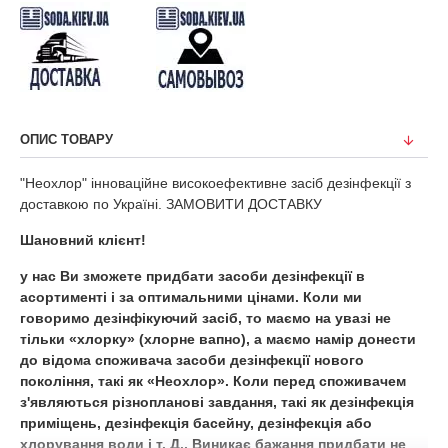
ОПИС ТОВАРУ
"Неохлор" інноваційне високоефективне засіб дезінфекції з
доставкою по Україні. ЗАМОВИТИ ДОСТАВКУ
Шановний клієнт!
у нас Ви зможете придбати засоби дезінфекції в
асортименті і за оптимальними цінами. Коли ми
говоримо дезінфікуючий засіб, то маємо на увазі не
тільки «хлорку» (хлорне вапно), а маємо намір донести
до відома споживача засоби дезінфекції нового
покоління, такі як «Неохлор». Коли перед споживачем
з'являються різнопланові завдання, такі як дезінфекція
приміщень, дезінфекція басейну, дезінфекція або
хлорування води і т. Д., Виникає бажання придбати не