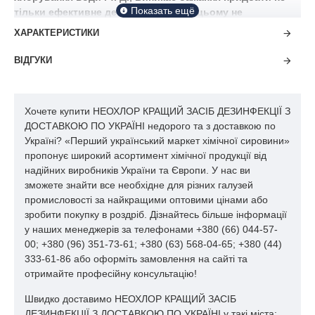
тільки ефективне деззасіб але і при цьому не
підвищувати витрати на закупівлю. Звернувшись до
ХАРАКТЕРИСТИКИ
нас, Ви не тільки придбаєте якісні антисептики і
дезинфікуючі засоби, але зменшите витрати на
ВІДГУКИ
закупівлю. Також на кожне дезінфікуючий засіб ми
надамо всі дозвільні документи, регламент, методичні
вказівки щодо застосування. Наша команда фахівців
Хочете купити НЕОХЛОР КРАЩИЙ ЗАСІБ ДЕЗИНФЕКЦІЇ З
вирішить всі Ваші завдання з питання дезінфекції.
ДОСТАВКОЮ ПО УКРАЇНІ недорого та з доставкою по
Зверніться до відділу продажів:
Україні? «Перший український маркет хімічної сировини»
ЗАМОВИТИ ДОСТАВКУ
пропонує широкий асортимент хімічної продукції від
надійних виробників України та Європи. У нас ви
зможете знайти все необхідне для різних галузей
№
промисловості за найкращими оптовими цінами або
Найменування дезінфекційного
Ціна з
фасування
ц /
зробити покупку в роздріб. Дізнайтесь більше інформації
засоби
ПДВ
п
у наших менеджерів за телефонами +380 (66) 044-57-
00; +380 (96) 351-73-61; +380 (63) 568-04-65; +380 (44)
І
333-61-86 або оформіть замовлення на сайті та
отримайте професійну консультацію!
19
«Соліокс»
1 кг
Швидко доставимо НЕОХЛОР КРАЩИЙ ЗАСІБ
ДЕЗИНФЕКЦІЇ З ДОСТАВКОЮ ПО УКРАЇНІ у такі міста: