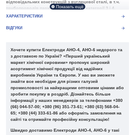
відповідальних конструкцій з вуглецевої сталі, в т.ч.
трубопроводів пари та гарячої води категорії 3 і 4,
трубопроводів в межах котла турбіни з робочим
ХАРАКТЕРИСТИКИ
3,4,5
ВІДГУКИ
5 кг.
ДБСК-55
Хочете купити Електроди АНО-4, АНО-6 недорого та
з доставкою по Україні? «Перший український
ГОСТ 9466-75
маркет хімічної сировини» пропонує широкий
Е 50
асортимент хімічної продукції від надійних
виробників України та Європи. У нас ви зможете
знайти все необхідне для різних галузей
промисловості за найкращими оптовими цінами або
зробити покупку в роздріб. Дізнайтесь більше
інформації у наших менеджерів за телефонами +380
(66) 044-57-00; +380 (96) 351-73-61; +380 (63) 568-04-
65; +380 (44) 333-61-86 або оформіть замовлення на
сайті та отримайте професійну консультацію!
Швидко доставимо Електроди АНО-4, АНО-6 у такі