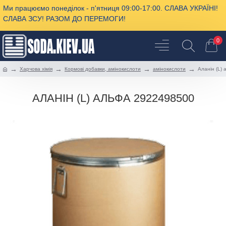
Ми працюємо понеділок - п'ятниця 09:00-17:00. СЛАВА УКРАЇНІ!
СЛАВА ЗСУ! РАЗОМ ДО ПЕРЕМОГИ!
0
Харчова хімія
Кормові добавки, амінокислоти
амінокислоти
Аланін (L)
АЛАНІН (L) АЛЬФА 2922498500