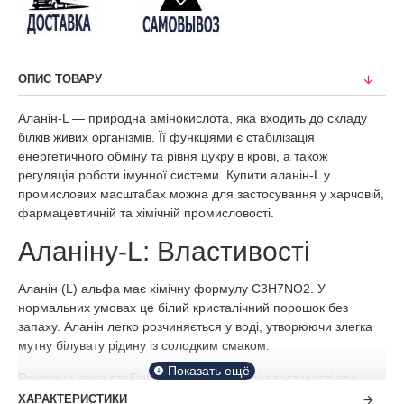
ОПИС ТОВАРУ
Аланін-L — природна амінокислота, яка входить до складу
білків живих організмів. Її функціями є стабілізація
енергетичного обміну та рівня цукру в крові, а також
регуляція роботи імунної системи. Купити аланін-L у
промислових масштабах можна для застосування у харчовій,
фармацевтичній та хімічній промисловості.
Аланіну-L: Властивості
Аланін (L) альфа має хімічну формулу C3H7NO2. У
нормальних умовах це білий кристалічний порошок без
запаху. Аланін легко розчиняється у воді, утворюючи злегка
мутну білувату рідину із солодким смаком.
Речовина дуже стабільна та зберігає свої властивості при
тривалому зберіганні. Але аланін-L швидко деградує під
ХАРАКТЕРИСТИКИ