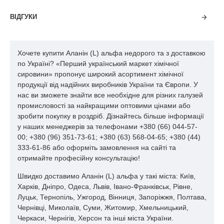
прямими сонячними променями чи в умовах сильного
ультрафіолетового опромінення. Тому його слід зберігати
ВІДГУКИ
лише в закритій непрозорій тарі.
Загалом аланін повністю безпечний для людського організму.
Хочете купити Аланін (L) альфа недорого та з доставкою
Статус замінної амінокислоти означає, що він виробляється в
по Україні? «Перший український маркет хімічної
організмі людей та бере участь у природному обміні речовин.
сировини» пропонує широкий асортимент хімічної
Техніка безпеки при роботі з речовиною полягає лише в
продукції від надійних виробників України та Європи. У
захисті очей та інших слизових оболонок від подразнення
нас ви зможете знайти все необхідне для різних галузей
дрібним порошком.
промисловості за найкращими оптовими цінами або
Характеристики аланіну-L
зробити покупку в роздріб. Дізнайтесь більше інформації
у наших менеджерів за телефонами +380 (66) 044-57-
00; +380 (96) 351-73-61; +380 (63) 568-04-65; +380 (44)
Хімічна формула
C₃H₇NO₂
333-61-86 або оформіть замовлення на сайті та
отримайте професійну консультацію!
Молекулярна маса
89,09 г/моль
Швидко доставимо Аланін (L) альфа у такі міста: Київ,
Харків, Дніпро, Одеса, Львів, Івано-Франківськ, Рівне,
Зовнішній вигляд
Білий кристалічний порошок
Луцьк, Тернопіль, Ужгород, Вінниця, Запоріжжя, Полтава,
Чернівці, Миколаїв, Суми, Житомир, Хмельницький,
Чистота
≥ 98,5%
Черкаси, Чернігів, Херсон та інші міста України.