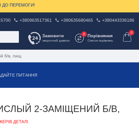
ЗОМ ДО ПЕРЕМОГИ!
45700
+380963517361
+380635680465
+380443336186
0
0
Замовити
Порівняння
зворотний дзвінок
Список порівнянь
й б/в, пищ
АДАЙТЕ ПИТАННЯ
СЛЫЙ 2-ЗАМІЩЕНИЙ Б/В,
ЖЕРІВ ДЕТАЛІ.