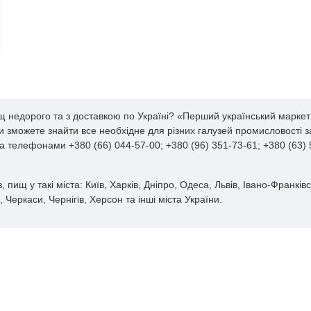
 недорого та з доставкою по Україні? «Перший український маркет 
 ви зможете знайти все необхідне для різних галузей промисловості
за телефонами +380 (66) 044-57-00; +380 (96) 351-73-61; +380 (63)
 у такі міста: Київ, Харків, Дніпро, Одеса, Львів, Івано-Франківсь
Черкаси, Чернігів, Херсон та інші міста України.
З ЦІЄЇ Ж КАТЕГОРІЇ
З Ц