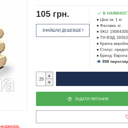
105 грн.
В НАЯВНОС
Ціна за:
1 кг
Фасовка:
кг.
ЗНАЙШЛИ ДЕШЕВШЕ?
SKU:
1906430
ТН ВЭД:
28352
Країна виробн
Статус:
предоп
Бренд:
Европа
998 перегля
▲
▼
ЗАДАТИ ПИТАННЯ
енеджерів,