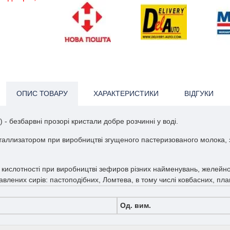
ОПИС ТОВАРУ
ХАРАКТЕРИСТИКИ
ВІДГУКИ
 безбарвні прозорі кристали добре розчинні у воді.
сталлизатором при виробництві згущеного пастеризованого молока, 
р кислотності при виробництві зефиров різних найменувань, желейн
авлених сирів: пастоподібних, Ломтева, в тому числі ковбасних, пл
Од. вим.