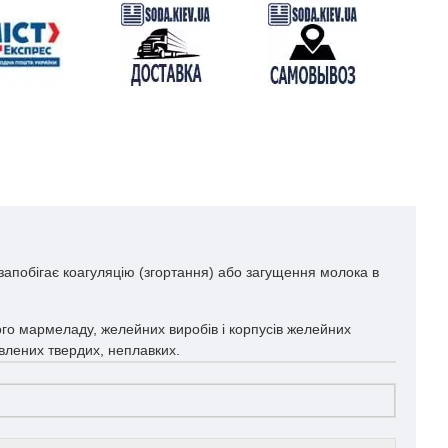
запобігає коагуляцію (згортання) або загущення молока в
ого мармеладу, желейних виробів і корпусів желейних
авлених твердих, неплавких.