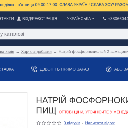
еділок - п'ятниця 09:00-17:00. СЛАВА УКРАЇНІ! СЛАВА ЗСУ! РА
НТАКТИ
ВХІД/РЕЄСТРАЦІЯ
УКРАЇНСЬКА
+3806604
ва хімія
Харчові добавки
Натрій фосфорнокислый 2-заміщени
СТАВКА
ДЗВОНІТЬ ПРЯМО ЗАРАЗ
АБО З
НАТРІЙ ФОСФОРНОКИ
ПИЩ
ОПТОВІ ЦІНИ, УТОЧНЮЙТЕ У МЕНЕД
0 відгуків
-
Написати відгук