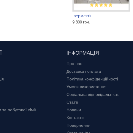
Cтрептоцид фарм
Івермектін
20 грн.
9 800 грн.
Ї
ІНФОРМАЦІЯ
Про нас
Доставка і оплата
ія
Політика конфіденційності
Умови використання
Соціальна відповідальність
Статті
та побутової хімії
Новини
Контакти
Повернення
Карта сайту