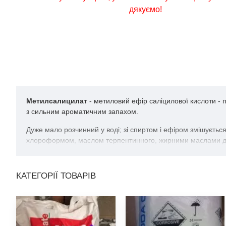
дякуємо!
Метилсалицилат
- метиловий ефір саліцилової кислоти - 
з сильним ароматичним запахом.
Дуже мало розчинний у воді; зі спиртом і ефіром змішується
хлороформом, маслом терпентинного, жирними маслами для 
КАТЕГОРІЇ ТОВАРІВ