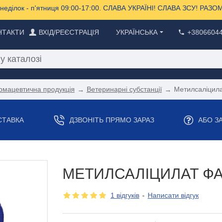
еділок - п'ятниця 09:00-17:00. СЛАВА УКРАЇНІ! СЛАВА ЗСУ! РА
НТАКТИ
ВХІД/РЕЄСТРАЦІЯ
УКРАЇНСЬКА
+3806604
рмацевтична продукція
Ветеринарні субстанції
Метилсаліцил
СТАВКА
ДЗВОНІТЬ ПРЯМО ЗАРАЗ
АБО З
МЕТИЛСАЛІЦИЛАТ Ф
1 відгуків
-
Написати відгук