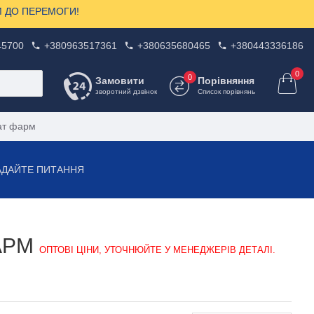
ЗОМ ДО ПЕРЕМОГИ!
45700
+380963517361
+380635680465
+380443336186
0
0
Замовити
Порівняння
зворотний дзвінок
Список порівнянь
ат фарм
АДАЙТЕ ПИТАННЯ
АРМ
ОПТОВІ ЦІНИ, УТОЧНЮЙТЕ У МЕНЕДЖЕРІВ ДЕТАЛІ.