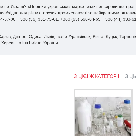
 по Україні? «Перший український маркет хімічної сировини» пропо
 необхідне для різних галузей промисловості за найкращими оптовим
-57-00; +380 (96) 351-73-61; +380 (63) 568-04-65; +380 (44) 333-
рків, Дніпро, Одеса, Львів, Івано-Франківськ, Рівне, Луцьк, Тернопі
Херсон та інші міста України.
З ЦІЄЇ Ж КАТЕГОРІЇ
З Ц