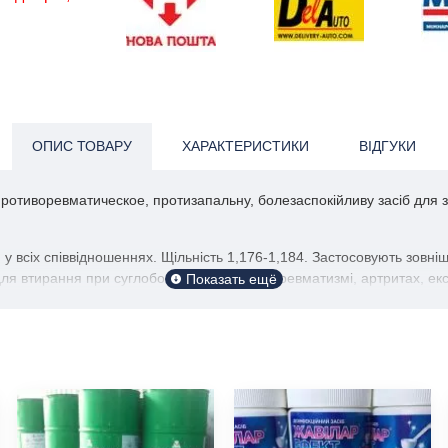
ОПИС ТОВАРУ
ХАРАКТЕРИСТИКИ
ВІДГУКИ
противоревматическое, протизапальну, болезаспокійливу засіб для 
 у всіх співвідношеннях. Щільність 1,176-1,184. Застосовують зовніш
втирання при суглобовому і м'язовому ревматизмі, артритах, екс