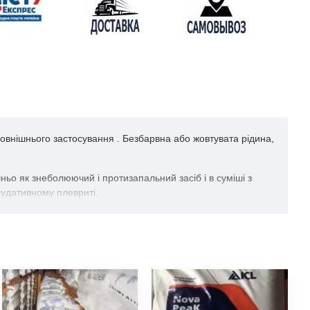
зовнішнього застосування . Безбарвна або жовтувата рідина,
ньо як знеболюючий і протизапальний засіб і в суміші з
удативному плевриті.