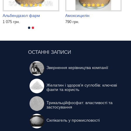
Альбендазол фарм
Амоксицилін
1 075 грн.
790 грн.
ОСТАННІ ЗАПИСИ
Звернення керівництва компанії
Желатин і здоров’я суглобів: ключові
факти та користь
Трикальційфосфат: властивості та
застосування
Силікагель у промисловості