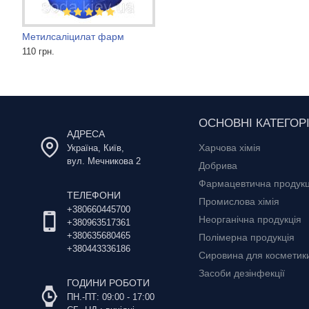
Метилсаліцилат фарм
Метиленовий синій для риб
Cахароза
110 грн.
3 600 грн.
290 грн.
ОСНОВНІ КАТЕГОРІ
АДРЕСА
Харчова хімія
Україна, Київ,
вул. Мечникова 2
Добрива
Фармацевтична продукц
ТЕЛЕФОНИ
Промислова хімія
+380660445700
Неорганічна продукція
+380963517361
+380635680465
Полімерна продукція
+380443336186
Сировина для косметики 
Засоби дезінфекції
ГОДИНИ РОБОТИ
ПН.-ПТ: 09:00 - 17:00