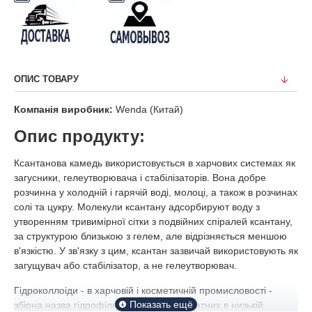
ОПИС ТОВАРУ
Компанія виробник:
Wenda (Китай)
Опис продукту:
Ксантанова камедь використовується в харчових системах як
загусники, гелеутворювача і стабілізаторів. Вона добре
розчинна у холодній і гарячій воді, молоці, а також в розчинах
солі та цукру. Молекули ксантану адсорбируют воду з
утворенням тривимірної сітки з подвійних спіралей ксантану,
за структурою близькою з гелем, але відрізняється меншою
в'язкістю. У зв'язку з цим, ксантан зазвичай використовують як
загущувач або стабілізатор, а не гелеутворювач.
Гідроколлоіди - в харчовій і косметичній промисловості -
збірна назва гідрофільних полімерів, здатних в низькій