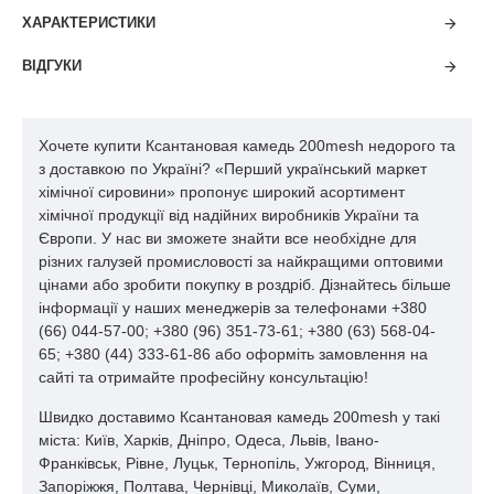
концентрації утворювати стабільні гідрогелю .
ХАРАКТЕРИСТИКИ
як гидроколлоидов використовуються різні полісахариди,
ВІДГУКИ
отримані з природної сировини (камеді, пектини, агар,
крохмаль); модифіковані полісахариди
(карбоксиметилцелюлоза) і синтетичні гідрофільні полімери
(поліакриламід, похідні полиетиленоксиду).
Хочете купити Ксантановая камедь 200mesh недорого та
з доставкою по Україні? «Перший український маркет
У харчовій промисловості в якості харчових добавок
хімічної сировини» пропонує широкий асортимент
застосовуються гідроколлоіди як полисахаридной природи
хімічної продукції від надійних виробників України та
природного походження (камеді і агар) і модифіковані
Європи. У нас ви зможете знайти все необхідне для
полісахариди ( карбоксиметилцелюлоза та її солі),
різних галузей промисловості за найкращими оптовими
цінами або зробити покупку в роздріб. Дізнайтесь більше
інформації у наших менеджерів за телефонами +380
(66) 044-57-00; +380 (96) 351-73-61; +380 (63) 568-04-
65; +380 (44) 333-61-86 або оформіть замовлення на
сайті та отримайте професійну консультацію!
Швидко доставимо Ксантановая камедь 200mesh у такі
міста: Київ, Харків, Дніпро, Одеса, Львів, Івано-
Франківськ, Рівне, Луцьк, Тернопіль, Ужгород, Вінниця,
Запоріжжя, Полтава, Чернівці, Миколаїв, Суми,