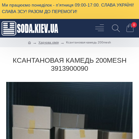
Ми працюємо понеділок - п'ятниця 09:00-17:00. СЛАВА УКРАЇНІ!
СЛАВА ЗСУ! РАЗОМ ДО ПЕРЕМОГИ!
0
Харчова хімія
Ксантановая камедь 200mesh
КСАНТАНОВАЯ КАМЕДЬ 200MESH
3913900090