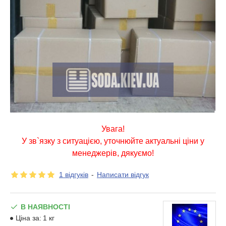
Увага!
У зв`язку з ситуацією, уточнюйте актуальні ціни у
менеджерів, дякуємо!
1 відгуків
-
Написати відгук
В НАЯВНОСТІ
Ціна за:
1 кг