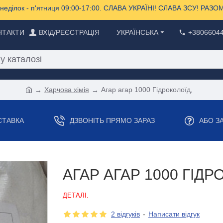
еділок - п'ятниця 09:00-17:00. СЛАВА УКРАЇНІ! СЛАВА ЗСУ! РА
НТАКТИ
ВХІД/РЕЄСТРАЦІЯ
УКРАЇНСЬКА
+3806604
Харчова хімія
Агар агар 1000 Гідроколоїд,
СТАВКА
ДЗВОНІТЬ ПРЯМО ЗАРАЗ
АБО З
АГАР АГАР 1000 ГІДР
ДЕТАЛІ.
2 відгуків
-
Написати відгук