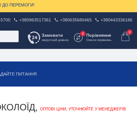
ЗОМ ДО ПЕРЕМОГИ!
45700
+380963517361
+380635680465
+380443336186
0
0
Замовити
Порівняння
зворотний дзвінок
Список порівнянь
АДАЙТЕ ПИТАННЯ
ОКОЛОЇД,
ОПТОВІ ЦІНИ, УТОЧНЮЙТЕ У МЕНЕДЖЕРІВ