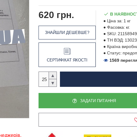
620 грн.
В НАЯВНОС
Ціна за:
1 кг
Фасовка:
кг.
ЗНАЙШЛИ ДЕШЕВШЕ?
SKU:
21158949
ТН ВЭД:
13023
Країна виробн
Статус:
предоп
СЕРТИФІКАТ ЯКОСТІ
1569 перегл
▲
▼
ЗАДАТИ ПИТАННЯ
енеджерів,