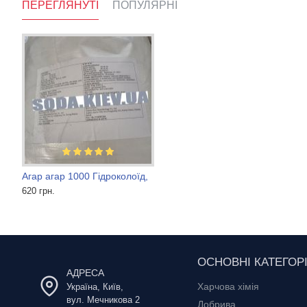
ПЕРЕГЛЯНУТІ
ПОПУЛЯРНІ
Агар агар 1000 Гідроколоїд,
Танін для вина
Ментол кристалічний
620 грн.
1 600 грн.
1 200 грн.
ОСНОВНІ КАТЕГОРІ
АДРЕСА
Харчова хімія
Україна, Київ,
вул. Мечникова 2
Добрива