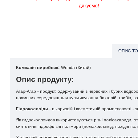
дякуємо!
ОПИС ТО
Компанія виробник:
Wenda (Китай)
Опис продукту:
Агар-Агар - продукт, одержуваний з червоних і бурих водор
поживних середовищ для культивування бактерій, грибів, во
Гідроколлоіди
- в харчовій і косметичній промисловості - 
Як гидроколлоидов використовуються різні полісахариди, от
синтетичні гідрофільні полімери (поліакриламід, похідні по
У харчовій промисловості в якості харчових добавок застос