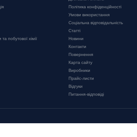
ія
Політика конфіденційності
Умови використання
Соціальна відповідальність
Статті
та побутової хімії
Новини
Контакти
Повернення
Карта сайту
Виробники
Прайс-листи
Відгуки
Питання-відповіді