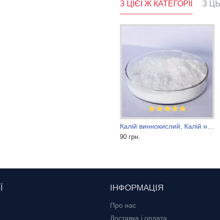
З ЦІЄЇ Ж КАТЕГОРІЇ
З Ц
Агматин сульфат
Калій виннокислий, Калій натрій виннокислий (сегнетова сіль) тартрат
1 560 грн.
90 грн.
Ї
ІНФОРМАЦІЯ
Про нас
Доставка і оплата