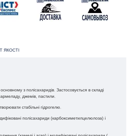
Т ЯКОСТІ
основному з полісахаридів. Застосовується в складі
мармеладу, джемів, пастили.
утворювати стабільні гідрогелю.
модифіковані полісахариди (карбоксиметилцелюлоза) і
дження (камеді і агар) і модифіковані полісахариди (