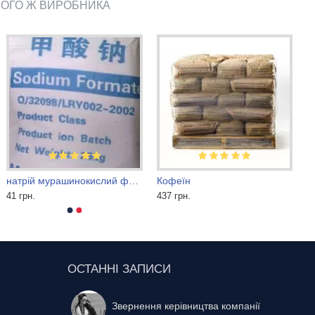
ЬОГО Ж ВИРОБНИКА
натрій мурашинокислий форміат
Кофеїн
41 грн.
437 грн.
ОСТАННІ ЗАПИСИ
Звернення керівництва компанії