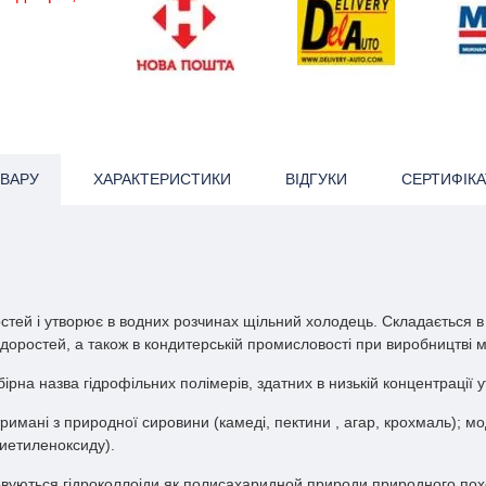
ВАРУ
ХАРАКТЕРИСТИКИ
ВІДГУКИ
СЕРТИФІКА
остей і утворює в водних розчинах щільний холодець. Складається в 
доростей, а також в кондитерській промисловості при виробництві 
збірна назва гідрофільних полімерів, здатних в низькій концентрації 
римані з природної сировини (камеді, пектини , агар, крохмаль); 
лиетиленоксиду).
овуються гідроколлоіди як полисахаридной природи природного похо