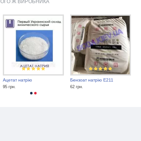
ЬОГО Ж ВИРОБНИКА
Ацетат натрію
Бензоат натрію Е211
95 грн.
62 грн.