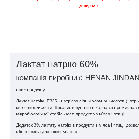
дякуємо!
Лактат натрію 60%
компанія виробник:
HENAN JINDA
опис продукту:
Лактат натрію, Е325 - натрієва сіль молочної кислоти (нат
молочної кислоти. Використовується в харчовій промисловос
мікробіологічної стабільності продуктів з м'яса і птиці.
Додаток 3% лактату натрію в продукти з м'яса і птиці, дозв
або в розсіл для інжектування.