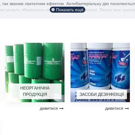
 так званим лактатним ефектом. Антибактеріальну дію посилюється 
кі можуть зберігатися при кімнатній температурі. Лактат має здатні
 терміну придатності та підвищенню безпеки м'ясних продуктів.
рім того, лактат натрію служить додатковим бар'єром безпеки в паст
тивності води, що також уповільнює ріст мікроорганізмів і призвод
рім того, лактат натрію служить додатковим бар'єром безпеки в паст
тивності води, що також уповільнює ріст мікроорганізмів і призвод
НЕОРГАНІЧНА
ПРОДУКЦІЯ
ЗАСОБИ ДЕЗІНФЕКЦІЇ
дивитися
дивитися