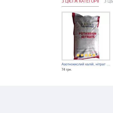
З ЦІЄЇ Ж КАТЕГОРІЇ
З Ц
натрій мурашинокислий форміат
Азотнокислий калій, нітрат калія
41 грн.
74 грн.