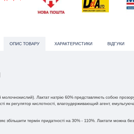
ОПИС ТОВАРУ
ХАРАКТЕРИСТИКИ
ВІДГУКИ
N
рій молочнокислий). Лактат натрію 60% представляють собою прозору
ті як регулятор кислотності, влагоудерживающий агент, емульгуюча
оляє збільшити термін придатності на 30% - 110%. Лактати можна без