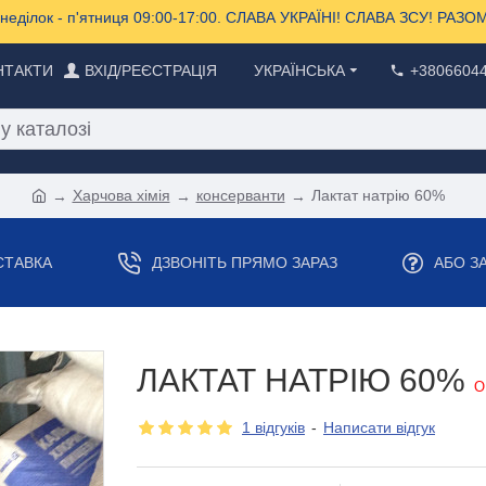
еділок - п'ятниця 09:00-17:00. СЛАВА УКРАЇНІ! СЛАВА ЗСУ! РА
НТАКТИ
ВХІД/РЕЄСТРАЦІЯ
УКРАЇНСЬКА
+3806604
Харчова хімія
консерванти
Лактат натрію 60%
СТАВКА
ДЗВОНІТЬ ПРЯМО ЗАРАЗ
АБО З
ЛАКТАТ НАТРІЮ 60%
О
1 відгуків
-
Написати відгук