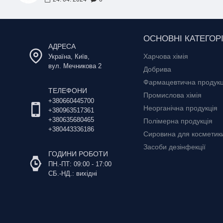
ОСНОВНІ КАТЕГОРІ
АДРЕСА
Харчова хімія
Україна, Київ,
вул. Мечникова 2
Добрива
Фармацевтична продукц
ТЕЛЕФОНИ
Промислова хімія
+380660445700
Неорганічна продукція
+380963517361
+380635680465
Полімерна продукція
+380443336186
Сировина для косметики 
Засоби дезінфекції
ГОДИНИ РОБОТИ
ПН.-ПТ: 09:00 - 17:00
СБ.-НД.: вихідні