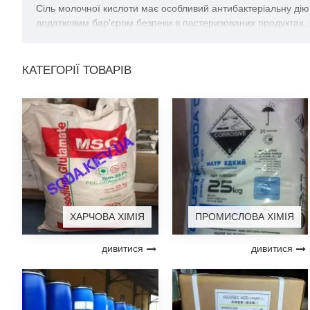
Сіль молочної кислоти має особливий антибактеріальну дію,
додатковим бар'єром безпеки в пастеризованих продуктах, я
уповільнює ріст мікроорганізмів і призводить до збільшення
Антибактеріальну дію посилюється при низьких рівнях рН. К
КАТЕГОРІЇ ТОВАРІВ
температурі. Лактат має здатність зменшувати коефіцієнт ак
безпеки м'ясних продуктів.
Антибактеріальну дію посилюється при низьких рівнях рН. К
температурі. Лактат має здатність зменшувати коефіцієнт ак
безпеки м'ясних продуктів.
ХАРЧОВА ХІМІЯ
ПРОМИСЛОВА ХІМІЯ
дивитися
дивитися