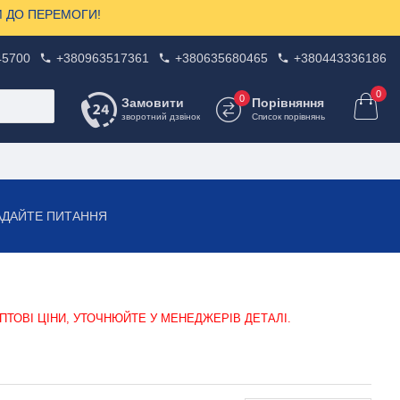
ЗОМ ДО ПЕРЕМОГИ!
45700
+380963517361
+380635680465
+380443336186
0
0
Замовити
Порівняння
зворотний дзвінок
Список порівнянь
АДАЙТЕ ПИТАННЯ
ПТОВІ ЦІНИ, УТОЧНЮЙТЕ У МЕНЕДЖЕРІВ ДЕТАЛІ.