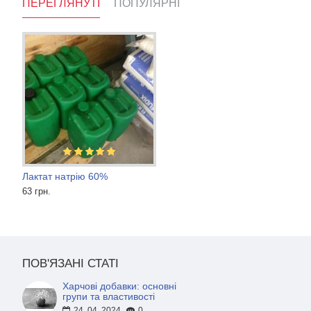
ПЕРЕГЛЯНУТІ
ПОПУЛЯРНІ
Лактат натрію 60%
Селітра натрієва
Пропіленгліколь BASF
63 грн.
78 000 грн.
Ціну уточнюйте
ПОВ'ЯЗАНІ СТАТІ
Харчові добавки: основні
групи та властивості
24. 04. 2024
0