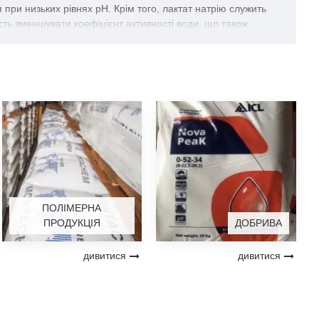
при низьких рівнях рН. Крім того, лактат натрію служить
сть зменшувати коефіцієнт активності води, що також
еризованих продуктах, які можуть зберігатися при кімнатній
ить до збільшення терміну придатності та підвищенню
еризованих продуктах, які можуть зберігатися при кімнатній
ить до збільшення терміну придатності та підвищенню
ПОЛІМЕРНА
ПРОДУКЦІЯ
ДОБРИВА
дивитися
дивитися