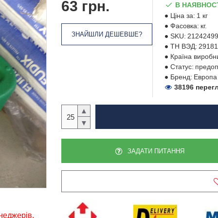
63 грн.
В НАЯВНОС
Ціна за:
1 кг
Фасовка:
кг.
ЗНАЙШЛИ ДЕШЕВШЕ?
SKU:
2124249
ТН ВЭД:
29181
Країна виробн
Статус:
предоп
Бренд:
Европа
38196 перег
▲
▼
ЗАДАТИ ПИТАННЯ
енеджерів,