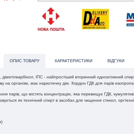
ОПИС ТОВАРУ
ХАРАКТЕРИСТИКИ
ВІДГУКИ
л, діметілкарбінол, ІПС - найпростіший вторинний одноатомний спир
у на організм, має наркотичну дію. Кордон ГДК для парів изопропа
ання парів, що містять концентрацію, яка перевищує ГДК, кумулят
ується як технічний спирт в засобах для чищення стекол, оргтехніки 
м)