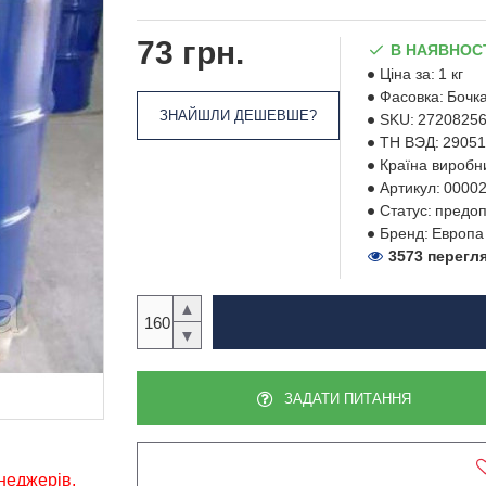
73 грн.
В НАЯВНОС
Ціна за:
1 кг
Фасовка:
Бочка
ЗНАЙШЛИ ДЕШЕВШЕ?
SKU:
2720825
ТН ВЭД:
29051
Країна виробн
Артикул:
0000
Статус:
предоп
Бренд:
Европа
3573 перегл
▲
▼
ЗАДАТИ ПИТАННЯ
енеджерів,