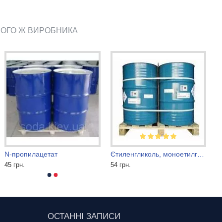
ЬОГО Ж ВИРОБНИКА
N-пропилацетат
Єтиленгликоль, моноетилгліколь (МЕГ)
45 грн.
54 грн.
ОСТАННІ ЗАПИСИ