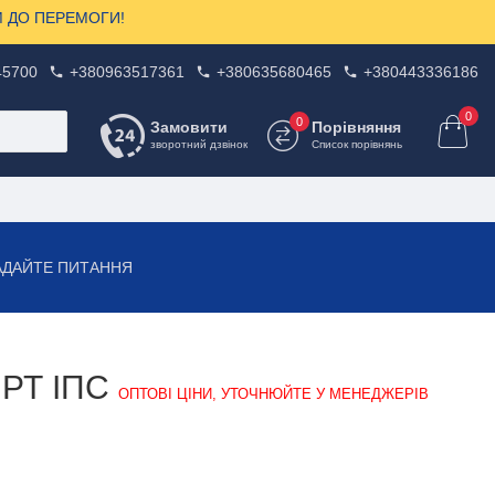
ЗОМ ДО ПЕРЕМОГИ!
45700
+380963517361
+380635680465
+380443336186
0
0
Замовити
Порівняння
зворотний дзвінок
Список порівнянь
АДАЙТЕ ПИТАННЯ
РТ ІПС
ОПТОВІ ЦІНИ, УТОЧНЮЙТЕ У МЕНЕДЖЕРІВ