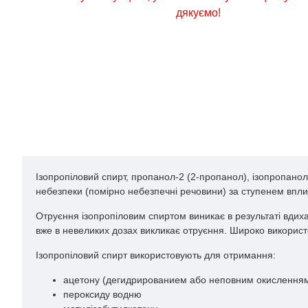
дякуємо!
Ізопропіловий спирт, пропанол-2 (2-пропанол), ізопропано
небезпеки (помірно небезпечні речовини) за ступенем вплив
Отруєння ізопропіловим спиртом виникає в результаті вдих
вже в невеликих дозах викликає отруєння. Широко використов
Ізопропіловий спирт використовують для отримання:
ацетону (дегидрированием або неповним окислення
пероксиду водню