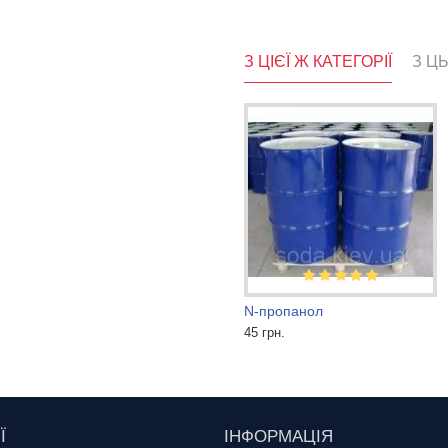
З ЦІЄЇ Ж КАТЕГОРІЇ
З Ц
Спирт ізопропіловий ХЧ (налив)
N-пропанол
73 грн.
45 грн.
Ї
ІНФОРМАЦІЯ