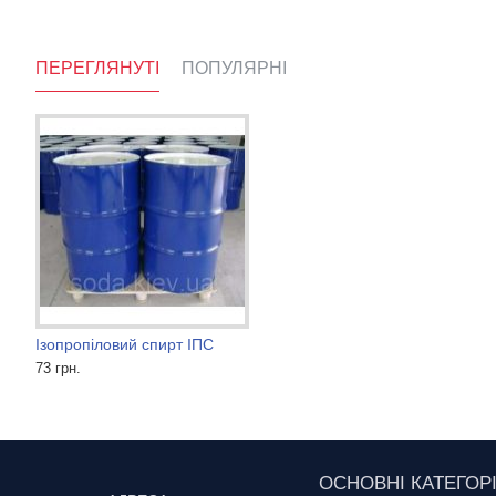
ПЕРЕГЛЯНУТІ
ПОПУЛЯРНІ
Ізопропіловий спирт ІПС
Діетиленгліколь
Пропіленгліколь BASF
73 грн.
49 грн.
Ціну уточнюйте
ОСНОВНІ КАТЕГОРІ