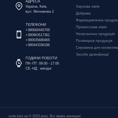
АДРЕСА
Харчова хімія
Україна, Київ,
вул. Мечникова 2
Добрива
Фармацевтична продукц
ТЕЛЕФОНИ
Промислова хімія
+380660445700
Неорганічна продукція
+380963517361
+380635680465
Полімерна продукція
+380443336186
Сировина для косметики 
Засоби дезінфекції
ГОДИНИ РОБОТИ
ПН.-ПТ: 09:00 - 17:00
СБ.-НД.: вихідні
soda.kiev.ua © 2023 року, Всі права захищені.