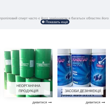
ропіловий спирт часто є його замінником в багатьох областях його 
вих склоомивача)
дається під назвою «Очисник універсальний».
ізанні алюмінію , токарних, фрезерних та інших роботах. У суміші з
 газовій хроматографії (наприклад, при випробуванні лікарських зас
чищення волокна перед сколюванням.
tps://soda.kiev.ua/contact-us/
НЕОРГАНІЧНА
ПРОДУКЦІЯ
ЗАСОБИ ДЕЗІНФЕКЦІЇ
к для виробництва, так і для подальшого продажу. У нас Ви можете 
ровини, отримати методичні вказівки та іншу інформацію.
дивитися
дивитися