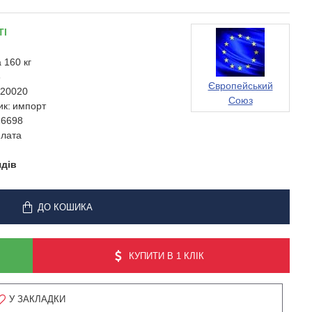
ТІ
 160 кг
6
Європейський
20020
Союз
ик:
импорт
26698
лата
ядів
ДО КОШИКА
КУПИТИ В 1 КЛІК
У ЗАКЛАДКИ