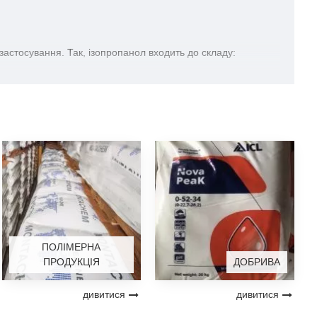
застосування. Так, ізопропанол входить до складу:
 маслом дозволяє значно підвищити продуктивність роботи.
обів на залишкові органічні розчинники). Часто
ПОЛІМЕРНА
ПРОДУКЦІЯ
ДОБРИВА
не тільки придбати продукцію, але також отримати
дивитися
дивитися