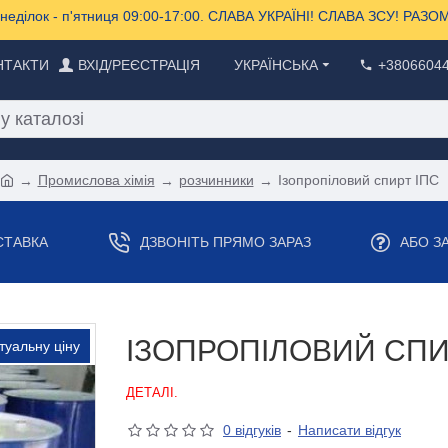
еділок - п'ятниця 09:00-17:00. СЛАВА УКРАЇНІ! СЛАВА ЗСУ! РА
НТАКТИ
ВХІД/РЕЄСТРАЦІЯ
УКРАЇНСЬКА
+3806604
Промислова хімія
розчинники
Ізопропіловий спирт ІПС
СТАВКА
ДЗВОНІТЬ ПРЯМО ЗАРАЗ
АБО З
ІЗОПРОПІЛОВИЙ СПИ
туальну ціну
ДЕТАЛІ.
0 відгуків
-
Написати відгук