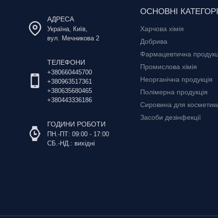
ОСНОВНІ КАТЕГОРІ
АДРЕСА
Харчова хімія
Україна, Київ,
вул. Мечникова 2
Добрива
Фармацевтична продукц
ТЕЛЕФОНИ
Промислова хімія
+380660445700
Неорганічна продукція
+380963517361
+380635680465
Полімерна продукція
+380443336186
Сировина для косметики 
Засоби дезінфекції
ГОДИНИ РОБОТИ
ПН.-ПТ: 09:00 - 17:00
СБ.-НД.: вихідні