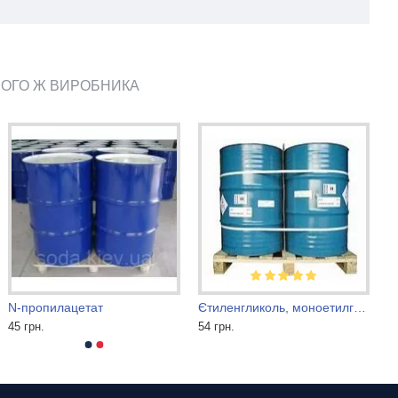
ЬОГО Ж ВИРОБНИКА
N-пропилацетат
Єтиленгликоль, моноетилгліколь (МЕГ)
45 грн.
54 грн.