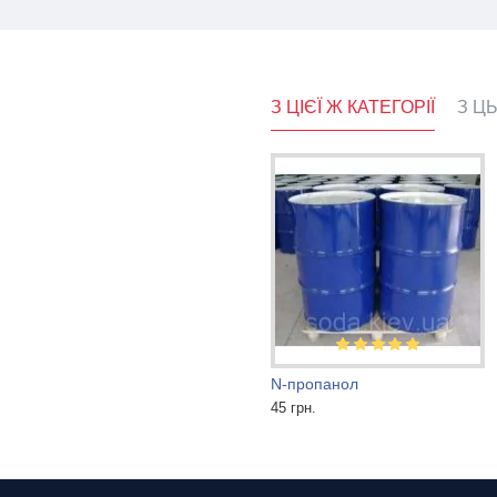
З ЦІЄЇ Ж КАТЕГОРІЇ
З Ц
Спирт ізопропіловий ХЧ (налив)
N-пропанол
73 грн.
45 грн.