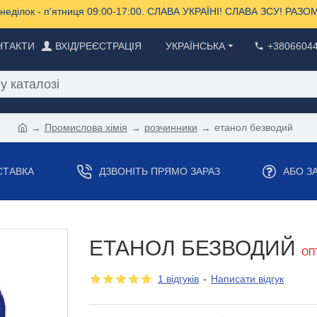
еділок - п'ятниця 09:00-17:00. СЛАВА УКРАЇНІ! СЛАВА ЗСУ! РА
НТАКТИ
ВХІД/РЕЄСТРАЦІЯ
УКРАЇНСЬКА
+3806604
Промислова хімія
розчинники
етанол безводий
СТАВКА
ДЗВОНІТЬ ПРЯМО ЗАРАЗ
АБО З
ЕТАНОЛ БЕЗВОДИЙ
ОП
1 відгуків
-
Написати відгук