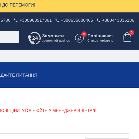
ЗОМ ДО ПЕРЕМОГИ!
45700
+380963517361
+380635680465
+380443336186
0
0
Замовити
Порівняння
зворотний дзвінок
Список порівнянь
АДАЙТЕ ПИТАННЯ
ТОВІ ЦІНИ, УТОЧНЮЙТЕ У МЕНЕДЖЕРІВ ДЕТАЛІ.