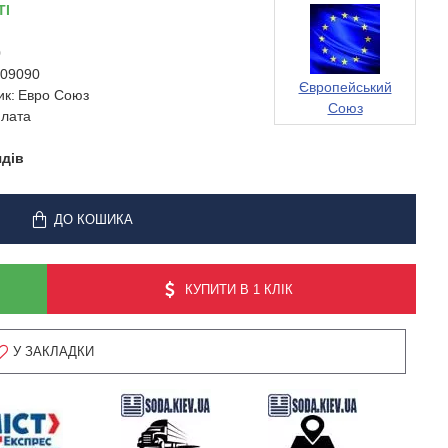
ТІ
0
09090
Європейський
ик:
Евро Союз
Союз
лата
ядів
ДО КОШИКА
КУПИТИ В 1 КЛІК
У ЗАКЛАДКИ