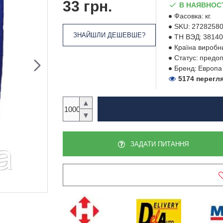
33 грн.
В НАЯВНОС
Фасовка:
кг.
SKU:
2728258
ЗНАЙШЛИ ДЕШЕВШЕ?
ТН ВЭД:
38140
Країна виробн
Статус:
предоп
Бренд:
Европа
5174 перегл
▲
▼
ЗАДАТИ ПИТАННЯ