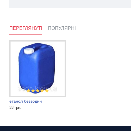
ПЕРЕГЛЯНУТІ
ПОПУЛЯРНІ
етанол безводий
Діетиленгліколь
Пропіленгліколь BASF
33 грн.
49 грн.
Ціну уточнюйте