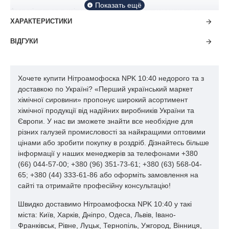
Азот міститься в клітинах рослин і бере активну участь у
побудові рослинних білків, вітамінів і хлорофілу. Коли в
ХАРАКТЕРИСТИКИ
рослинні тканини проникають патогенні мікроорганізми,
ВІДГУКИ
відбувається захисна хімічна реакція, в якій бере участь
монооксид азоту.
У період активного розвитку зеленої маси рослин азот
Хочете купити Нітроамофоска NPK 10:40 недорого та з
забезпечує стимулюючу дію, прискорюючи цим процес
доставкою по Україні? «Перший український маркет
зростання стебел і листя. Природним шляхом рослини
хімічної сировини» пропонує широкий асортимент
отримують азот у вигляді азотнокислих солей та аміаку. Ці
хімічної продукції від надійних виробників України та
речовини є продуктами розпаду рослин і останків тварин.
Європи. У нас ви зможете знайти все необхідне для
різних галузей промисловості за найкращими оптовими
Таким чином, підживлення овочевих і фруктових культур
цінами або зробити покупку в роздріб. Дізнайтесь більше
добривом, що містить азот, прискорює розвиток рослин,
інформації у наших менеджерів за телефонами +380
зміцнює їх захисну систему та збільшує кількість врожаю.
(66) 044-57-00; +380 (96) 351-73-61; +380 (63) 568-04-
65; +380 (44) 333-61-86 або оформіть замовлення на
Роль фосфору
сайті та отримайте професійну консультацію!
Швидко доставимо Нітроамофоска NPK 10:40 у такі
міста: Київ, Харків, Дніпро, Одеса, Львів, Івано-
Даний елемент є одним із найбільш важливих компонентів
Франківськ, Рівне, Луцьк, Тернопіль, Ужгород, Вінниця,
аденозинтрифосфату (нуклеотид АТФ), який є універсальним