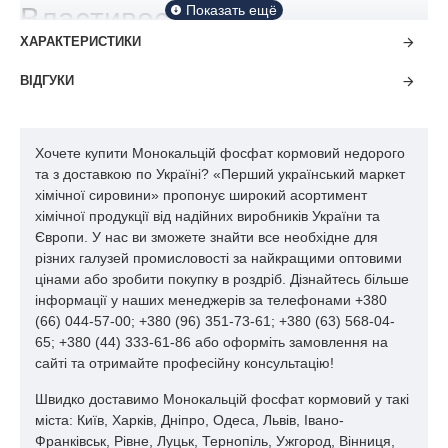
Властивості
ХАРАКТЕРИСТИКИ
монокальційфосфату
кормового
ВІДГУКИ
Монокальційфосфат (кормовий монокальційфосфат)
використовується як мінеральне підживлення для всіх видів
Хочете купити Монокальцій фосфат кормовий недорого
сільськогосподарських тварин і птиці. З кормами,
та з доставкою по Україні? «Перший український маркет
доповненими монокальційфосфатом, тварини отримують
хімічної сировини» пропонує широкий асортимент
кальцій та фосфор, які сприяють формуванню твердої
хімічної продукції від надійних виробників України та
кісткової тканини та скелета, покращують функції організму
Європи. У нас ви зможете знайти все необхідне для
тварин, обмін речовин, роботу нервової, імунної та
різних галузей промисловості за найкращими оптовими
репродуктивної систем, збільшують їх продуктивність.
цінами або зробити покупку в роздріб. Дізнайтесь більше
Високоефективні екологічно чисті мінеральні добавки такого
інформації у наших менеджерів за телефонами +380
складу особливо рекомендуються для вигодовування
(66) 044-57-00; +380 (96) 351-73-61; +380 (63) 568-04-
травоїдних тварин.
65; +380 (44) 333-61-86 або оформіть замовлення на
сайті та отримайте професійну консультацію!
Також застосовується з метою консервування в харчовій
промисловості, а також для обробки пакувальних матеріалів
Швидко доставимо Монокальцій фосфат кормовий у такі
(харчові продукти). Являє собою сірий або з іншим відтінком
міста: Київ, Харків, Дніпро, Одеса, Львів, Івано-
порошок із включенням дрібних гранул. Містить близько 23%
Франківськ, Рівне, Луцьк, Тернопіль, Ужгород, Вінниця,