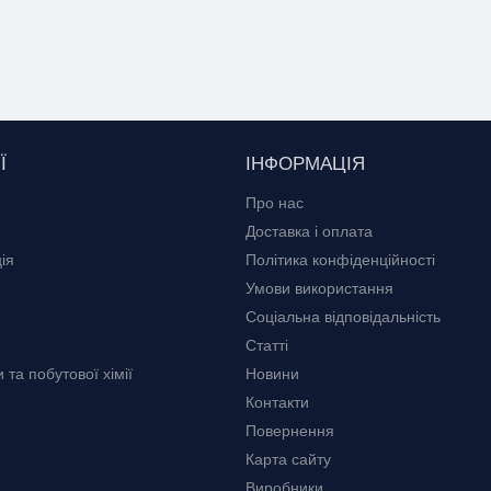
Нітрат калію
у народі "КС" або "НК"
Калієва селітра, калійна селітра, індійська селітра
KNO3
Ї
ІНФОРМАЦІЯ
Про нас
KNO3
Доставка і оплата
ія
Політика конфіденційності
Умови використання
Твердий
Соціальна відповідальність
Статті
101,1032 г/моль
та побутової хімії
Новини
Контакти
2,109 (16 °C)
Повернення
Карта сайту
2
Виробники