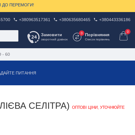
ЗОМ ДО ПЕРЕМОГИ!
45700
+380963517361
+380635680465
+380443336186
0
0
Замовити
Порівняння
зворотний дзвінок
Список порівнянь
O - 60
АДАЙТЕ ПИТАННЯ
АЛІЄВА СЕЛІТРА)
ОПТОВІ ЦІНИ, УТОЧНЮЙТЕ