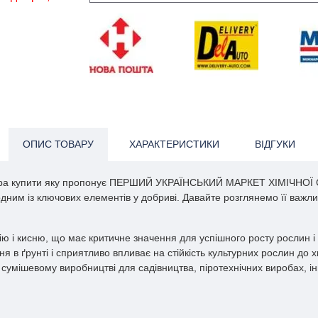
ОПИС ТОВАРУ
ХАРАКТЕРИСТИКИ
ВІДГУКИ
елітра купити яку пропонує ПЕРШИЙ УКРАЇНСЬКИЙ МАРКЕТ ХІМІЧНОЇ
ним із ключових елементів у добриві. Давайте розглянемо її важлив
калію і кисню, що має критичне значення для успішного росту рослин
в ґрунті і сприятливо впливає на стійкість культурних рослин до хв
сумішевому виробництві для садівництва, піротехнічних виробах, інш