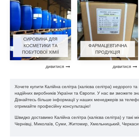
Упаковка. Зазвичай поставляється у вигляді кристалів
захистити від зовнішніх впливів.
Захист від вологи. Основна вимога при зберіганні - з
середовища. При взаємодії з водою вона може стати
Ізоляція від інших хімічних речовин. Зберігання слід 
матеріали.
СИРОВИНА ДЛЯ
Дотримання правил пожежної безпеки. Хоча вона не є
КОСМЕТИКИ ТА
ФАРМАЦЕВТИЧНА
дотримуватися правил пожежної безпеки, і воно не п
ПОБУТОВОЇ ХІМІЇ
ПРОДУКЦІЯ
Маркування та інформація. Упаковки з калійною селіт
контактної інформації для аварійних ситуацій.
Навчання персоналу. Люди, які працюють з нею, мают
дивитися
дивитися
Дотримання зазначених вимог дає змогу запобігти нещасним 
Калійна селітра: застосува
Хочете купити Калійна селітра (калієва селітра) недорого т
надійних виробників України та Європи. У нас ви зможете з
Дізнайтесь більше інформації у наших менеджерів за телефо
Калійна селітра, ціна якої на soda.kiev.ua одна з найкращи
отримайте професійну консультацію!
основні галузі:
Швидко доставимо Калійна селітра (калієва селітра) у такі мі
У вигляді добрива, цінне джерело калію для розвитку
Чернівці, Миколаїв, Суми, Житомир, Хмельницький, Черкаси, Ч
врожайність і якість сільськогосподарської продукції.
Створення вибухових речовин порошкового типу, таких я