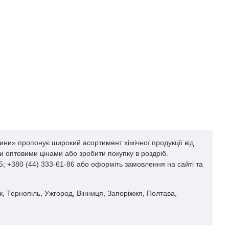
ає бути надійним і герметичним, щоб запобігти вологості та
а притягувати і поглинати вологу з навколишнього
які можуть спричинити реакції, як-от горючі та займисті
поблизу джерела вогню. Тому в місці зберігання слід
ту, небезпечних властивостей, інструкцій з безпеки та
 під час зберігання та поводження з цією речовиною.
цієї важливої хімічної сполуки.
вини» пропонує широкий асортимент хімічної продукції від
и оптовими цінами або зробити покупку в роздріб.
5; +380 (44) 333-61-86 або оформіть замовлення на сайті та
включно з медициною і піротехнікою. Давайте розглянемо
цьк, Тернопіль, Ужгород, Вінниця, Запоріжжя, Полтава,
го балансу. З її допомогою істотно збільшується
ьковій і цивільній піротехніці.