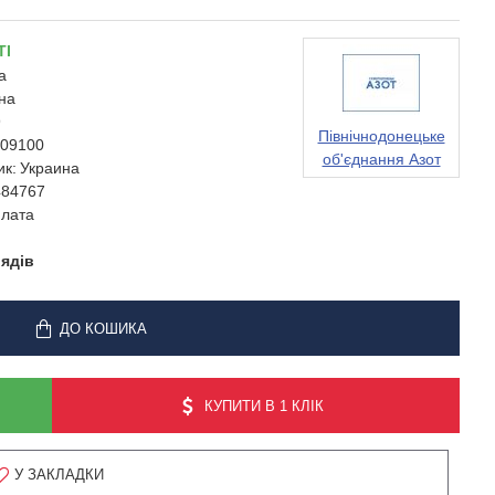
ТІ
а
на
9
Північнодонецьке
09100
об'єднання Азот
ик:
Украина
484767
лата
лядів
ДО КОШИКА
КУПИТИ В 1 КЛІК
У ЗАКЛАДКИ