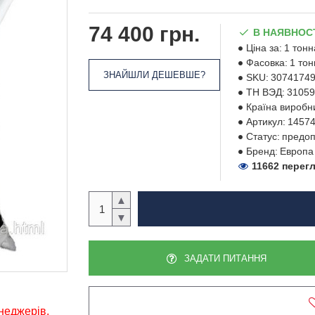
74 400 грн.
В НАЯВНОС
Ціна за:
1 тонн
Фасовка:
1 тон
ЗНАЙШЛИ ДЕШЕВШЕ?
SKU:
3074174
ТН ВЭД:
31059
Країна виробн
Артикул:
1457
Статус:
предоп
Бренд:
Европа
11662 перег
▲
▼
ЗАДАТИ ПИТАННЯ
енеджерів,