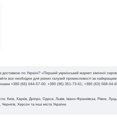
 або гранул і упаковується в мішки, біг-беги або бочки. Пакування м
апобігання контакту з водою. Це речовина гігроскопічна, тобто здатн
 небезпечною і менш ефективною.
проводити окремо від інших хімічних речовин, особливо від речовин, 
 самозаймистою, але може підтримувати горіння, якщо знаходиться 
овинно бути доступним для сторонніх.
рою мають бути ясно позначені із зазначенням найменування продук
ь бути навчені правилам безпеки, включно із запобіжними заходами
випадкам і забезпечує довгострокове збереження якості та безпеку 
ння
а з доставкою по Україні? «Перший український маркет хімічної сиро
найти все необхідне для різних галузей промисловості за найкращим
нами +380 (66) 044-57-00; +380 (96) 351-73-61; +380 (63) 568-04-6
х на ринку, має безліч застосувань у галузях різного спрямування, 
ста: Київ, Харків, Дніпро, Одеса, Львів, Івано-Франківськ, Рівне, Лу
 рослин. Він необхідний для нормального росту і регулювання водно
ернігів, Херсон та інші міста України.
к піроксилін і гексоген. Ці речовини широко використовуються у війс