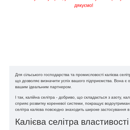
дякуємо!
Для сільського господарства та промисловості калієва с
що дозволяє визначити успіх вашого підприємства. Вона є од
вашим ідеальним партнером.
І так, калійна селітра - добриво, що складається з азоту, 
сприяє розвитку кореневої системи, покращує водоутримання 
селітра калієва повсюдно знаходить широке застосування в 
Калієва селітра властивості