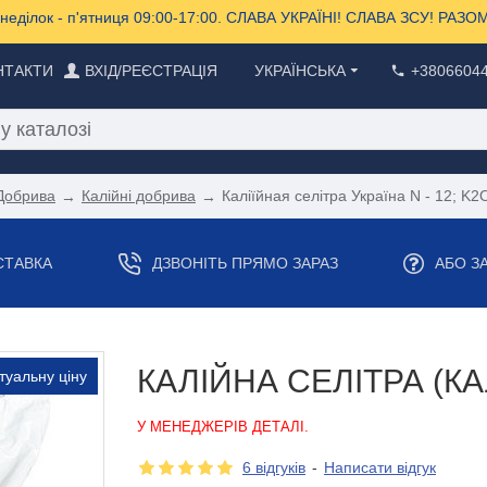
еділок - п'ятниця 09:00-17:00. СЛАВА УКРАЇНІ! СЛАВА ЗСУ! РА
НТАКТИ
ВХІД/РЕЄСТРАЦІЯ
УКРАЇНСЬКА
+3806604
Добрива
Калійні добрива
Каліїйная селітра Україна N - 12; K2
СТАВКА
ДЗВОНІТЬ ПРЯМО ЗАРАЗ
АБО З
КАЛІЙНА СЕЛІТРА (К
туальну ціну
У МЕНЕДЖЕРІВ ДЕТАЛІ.
6 відгуків
-
Написати відгук