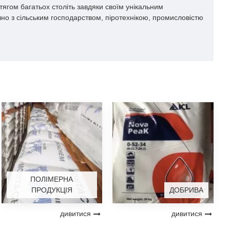
тягом багатьох століть завдяки своїм унікальним
но з сільським господарством, піротехнікою, промисловістю
воді.
еобхідний для підтримання нормального розвитку і росту
важливо в умовах посухи.
ні вогнів і феєрверків, що надають їм яскравого і
й для горіння.
нною в багатьох галузях.
ПОЛІМЕРНА
ПРОДУКЦІЯ
ДОБРИВА
имагає поміркованості і не повинна перевищувати 25°C
дивитися
дивитися