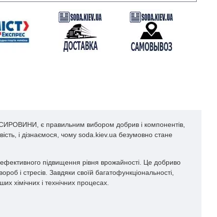
 СИРОВИНИ, є правильним вибором добрив і компонентів,
ість, і дізнаємося, чому soda.kiev.ua безумовно стане
 і ефективного підвищення рівня врожайності. Це добриво
ороб і стресів. Завдяки своїй багатофункціональності,
их хімічних і технічних процесах.