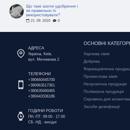
Систематичне найменування
Що таке азотні удобрення і
як правильно їх
використовувати?
Скорочення
21. 09. 2020
0
Традиційні назви
Хім. формула
ОСНОВНІ КАТЕГОРІ
АДРЕСА
Харчова хімія
Україна, Київ,
Рац. формула
вул. Мечникова 2
Добрива
Фармацевтична продукц
Фізичні властивості
ТЕЛЕФОНИ
Промислова хімія
+380660445700
Стан
Неорганічна продукція
+380963517361
+380635680465
Полімерна продукція
+380443336186
Молярна маса
Сировина для косметики 
Засоби дезінфекції
ГОДИНИ РОБОТИ
Щільність
ПН.-ПТ: 09:00 - 17:00
СБ.-НД.: вихідні
Твердість