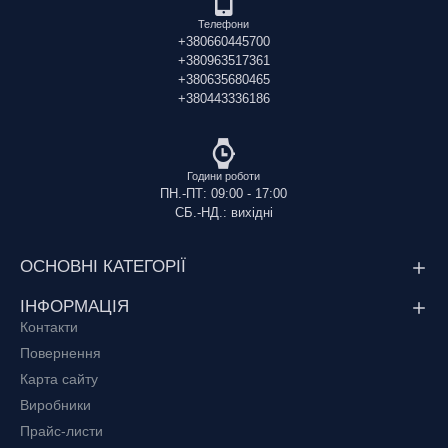
або зв’яжіться з нашими менеджерами, і отримаєте
Телефони
професійну консультацію та рекомендації щодо норм
+380660445700
внесення. Забезпечте своїм рослинам надійне живлення та
+380963517361
стабільний урожай з перевіреним добривом.
+380635680465
+380443336186
Години роботи
ПН.-ПТ: 09:00 - 17:00
СБ.-НД.: вихідні
ОСНОВНІ КАТЕГОРІЇ
ІНФОРМАЦІЯ
Контакти
Повернення
Карта сайту
Виробники
Прайс-листи