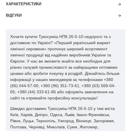
рівномірного розподілу по ґрунту. Завдяки високому вмісту
ХАРАКТЕРИСТИКИ
азоту, тукосуміш активізує синтез білків та хлорофілу, що
позитивно впливає на інтенсивність росту. Фосфор у складі
ВІДГУКИ
сприяє розвитку коренів і кращому засвоєнню поживних
речовин, а калій підвищує стійкість культур до посухи та
хвороб, покращує якість продукції. Добриво не містить хлору
Хочете купити Тукосуміш НПК 26-5-10 недорого та з
у шкідливих концентраціях і безпечне для більшості чутливих
доставкою по Україні? «Перший український маркет
культур.
хімічної сировини» пропонує широкий асортимент
хімічної продукції від надійних виробників України та
Переваги застосування
Європи. У нас ви зможете знайти все необхідне для
тукосуміші 26-5-10
різних галузей промисловості за найкращими оптовими
цінами або зробити покупку в роздріб. Дізнайтесь більше
Регулярне застосування цього препарату дає аграріям низку
інформації у наших менеджерів за телефонами +380
переваг. По-перше, тукосуміш нпк 26-5-10 забезпечує
(66) 044-57-00; +380 (96) 351-73-61; +380 (63) 568-04-
стартову енергію для молодих рослин завдяки високому
65; +380 (44) 333-61-86 або оформіть замовлення на
вмісту азоту. По-друге, поєднання фосфору і калію стимулює
сайті та отримайте професійну консультацію!
рівномірний розвиток кореневої системи та покращує
Швидко доставимо Тукосуміш НПК 26-5-10 у такі міста:
використання води і поживних речовин із ґрунту. По-третє,
Київ, Харків, Дніпро, Одеса, Львів, Івано-Франківськ,
таке комплексне добриво легко адаптувати під різні культури
Рівне, Луцьк, Тернопіль, Ужгород, Вінниця, Запоріжжя,
й умови вирощування, що робить його універсальним
Полтава, Чернівці, Миколаїв, Суми, Житомир,
рішенням для господарств будь-якого масштабу.