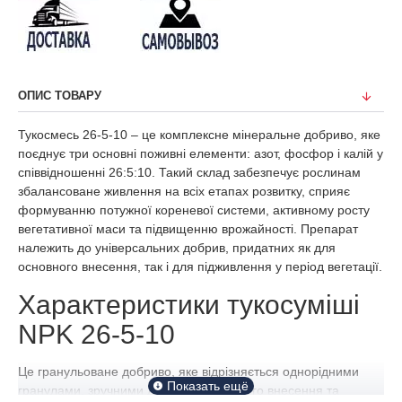
ОПИС ТОВАРУ
Тукосмесь 26-5-10 – це комплексне мінеральне добриво, яке
поєднує три основні поживні елементи: азот, фосфор і калій у
співвідношенні 26:5:10. Такий склад забезпечує рослинам
збалансоване живлення на всіх етапах розвитку, сприяє
формуванню потужної кореневої системи, активному росту
вегетативної маси та підвищенню врожайності. Препарат
належить до універсальних добрив, придатних як для
основного внесення, так і для підживлення у період вегетації.
Характеристики тукосуміші
NPK 26-5-10
Це гранульоване добриво, яке відрізняється однорідними
гранулами, зручними для механізованого внесення та