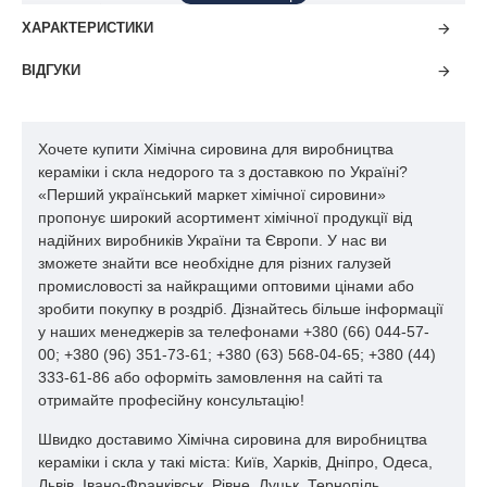
магнію окис
ХАРАКТЕРИСТИКИ
магнію хлорид тех.
Марганця карбонат тех.
ВІДГУКИ
Меди II окис чорна
Меди закис червона
Хочете купити Хімічна сировина для виробництва
кераміки і скла недорого та з доставкою по Україні?
«Перший український маркет хімічної сировини»
пропонує широкий асортимент хімічної продукції від
надійних виробників України та Європи. У нас ви
зможете знайти все необхідне для різних галузей
промисловості за найкращими оптовими цінами або
зробити покупку в роздріб. Дізнайтесь більше інформації
у наших менеджерів за телефонами +380 (66) 044-57-
00; +380 (96) 351-73-61; +380 (63) 568-04-65; +380 (44)
333-61-86 або оформіть замовлення на сайті та
отримайте професійну консультацію!
Швидко доставимо Хімічна сировина для виробництва
кераміки і скла у такі міста: Київ, Харків, Дніпро, Одеса,
Львів, Івано-Франківськ, Рівне, Луцьк, Тернопіль,