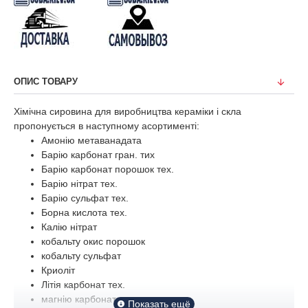
ОПИС ТОВАРУ
Хімічна сировина для виробництва кераміки і скла
пропонується в наступному асортименті:
Амонію метаванадата
Барію карбонат гран. тих
Барію карбонат порошок тех.
Барію нітрат тех.
Барію сульфат тех.
Борна кислота тех.
Калію нітрат
кобальту окис порошок
кобальту сульфат
Криоліт
Літія карбонат тех.
магнію карбонат тех.