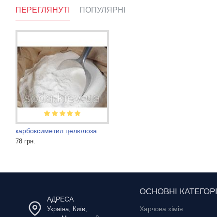
ПЕРЕГЛЯНУТІ
ПОПУЛЯРНІ
карбоксиметил целюлоза
Агар агар
Альгінат натрію
78 грн.
570 грн.
860 грн.
ОСНОВНІ КАТЕГОРІ
АДРЕСА
Харчова хімія
Україна, Київ,