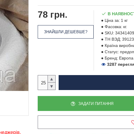
78 грн.
В НАЯВНОС
Ціна за:
1 кг
Фасовка:
кг.
ЗНАЙШЛИ ДЕШЕВШЕ?
SKU:
3434140
ТН ВЭД:
39123
Країна виробн
Статус:
предоп
Бренд:
Европа
3287 перегл
▲
▼
ЗАДАТИ ПИТАННЯ
енеджерів,