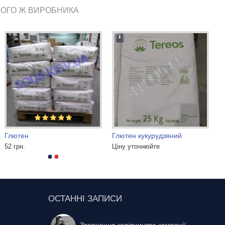
ЬОГО Ж ВИРОБНИКА
Глютен
Глютен кукурудзяний
52 грн.
Ціну уточнюйте
ОСТАННІ ЗАПИСИ
Звернення керівництва компанії