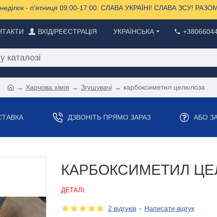
еділок - п'ятниця 09:00-17:00. СЛАВА УКРАЇНІ! СЛАВА ЗСУ! РА
НТАКТИ
ВХІД/РЕЄСТРАЦІЯ
УКРАЇНСЬКА
+3806604
Харчова хімія
Згущувачі
карбоксиметил целюлоза
СТАВКА
ДЗВОНІТЬ ПРЯМО ЗАРАЗ
АБО З
КАРБОКСИМЕТИЛ Ц
ДЕТАЛІ.
2 відгуків
-
Написати відгук