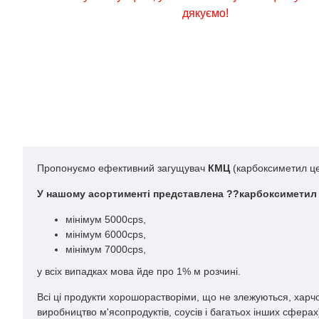
дякуємо!
Пропонуємо ефективний загущувач
КМЦ
(карбоксиметил це
У нашому асортименті представлена ??карбоксиметил 
мінімум 5000cps,
мінімум 6000cps,
мінімум 7000cps,
у всіх випадках мова йде про 1% м розчині.
Всі ці продукти хорошорастворіми, що не злежуються, харчо
виробництво м'ясопродуктів, соусів і багатьох інших сферах