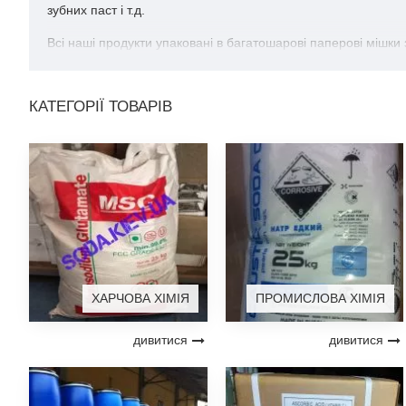
зубних паст і т.д.
Всі наші продукти упаковані в багатошарові паперові мішки
КАТЕГОРІЇ ТОВАРІВ
ХАРЧОВА ХІМІЯ
ПРОМИСЛОВА ХІМІЯ
дивитися
дивитися