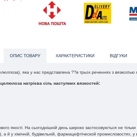
ОПИС ТОВАРУ
ХАРАКТЕРИСТИКИ
ВІДГУКИ
люллоза), яка у нас представлена ??в трьох реченнях з вязкозтью
целюлоза натрієва сіль наступних вязкостей:
вого якості. На сьогоднішній день широко застосовуються не тільки
), а й у хімічній, будівельній, фармацефтіческой промисловостях, у