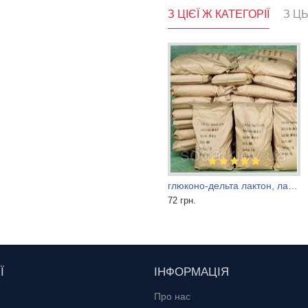
З ЦІЄЇ Ж КАТЕГОРІЇ
З Ц
Глюконо-дельта лактон
глюконо-дельта лактон, лактон глюконової кислоти
72 грн.
72 грн.
Ї
ІНФОРМАЦІЯ
Про нас