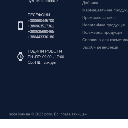
вул. Мечникова 2
Добрива
Фармацевтична продукц
ТЕЛЕФОНИ
Промислова хімія
+380660445700
Неорганічна продукція
+380963517361
+380635680465
Полімерна продукція
+380443336186
Сировина для косметики 
Засоби дезінфекції
ГОДИНИ РОБОТИ
ПН.-ПТ: 09:00 - 17:00
СБ.-НД.: вихідні
soda.kiev.ua © 2023 року, Всі права захищені.