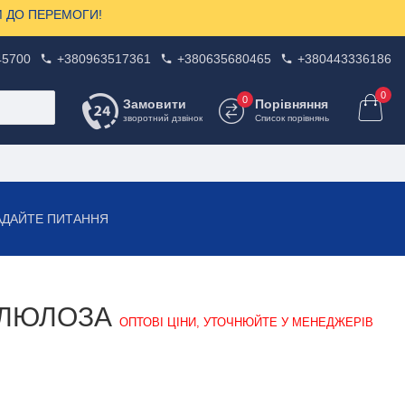
ЗОМ ДО ПЕРЕМОГИ!
45700
+380963517361
+380635680465
+380443336186
0
0
Замовити
Порівняння
зворотний дзвінок
Список порівнянь
АДАЙТЕ ПИТАННЯ
ЕЛЮЛОЗА
ОПТОВІ ЦІНИ, УТОЧНЮЙТЕ У МЕНЕДЖЕРІВ