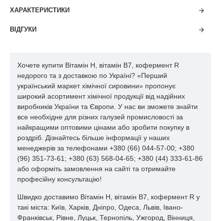
Боби зелені 7 Апельсини 2
ХАРАКТЕРИСТИКИ
Боби соєві 60 Диня 3
Горошок зелений сухий 35 Суниця 4
ВІДГУКИ
Горох жовтий сухий 18 Персики 1,7
Гриби печериці 16 Яблука 9
Капуста білокачанна 24 Кукурудза 6
Капуста цвітна 17 Пшениця 10
Хочете купити Вітамін H, вітамін B7, кофермент R
Картопля 0,5-1 Пшеничне борошно шпалерне 9-25
недорого та з доставкою по Україні? «Перший
Цибуля свіжа 3,5 Хліб із шпалерного пшеничного борошна 2-
український маркет хімічної сировини» пропонує
5
широкий асортимент хімічної продукції від надійних
Цибуля суха 28 Пшеничне борошно I сорту 1-2
виробників України та Європи. У нас ви зможете знайти
Морква 2,5 Борошно пшеничне вищого сорту 1
все необхідне для різних галузей промисловості за
Салат 3 Рис 12
найкращими оптовими цінами або зробити покупку в
Буряк 2 Рисові висівки 46
роздріб. Дізнайтесь більше інформації у наших
Томати 4 Ячмінь 6
менеджерів за телефонами +380 (66) 044-57-00; +380
Молочні, м'ясні та рибні продукти Зміст біотину Молочні,
(96) 351-73-61; +380 (63) 568-04-65; +380 (44) 333-61-86
м'ясні та рибні продукти Зміст біотину
або оформіть замовлення на сайті та отримайте
Молоко жіноче 0.1 Свинина 2-75
професійну консультацію!
Молоко коров'яче 5 Свиняча печінка 250
Швидко доставимо Вітамін H, вітамін B7, кофермент R у
Молоко згущене 15 Телятина 15-2
такі міста: Київ, Харків, Дніпро, Одеса, Львів, Івано-
Порошок молочний 40 Теляча печінка 100
Франківськ, Рівне, Луцьк, Тернопіль, Ужгород, Вінниця,
Сир нежирний 4 Лосось 5-10