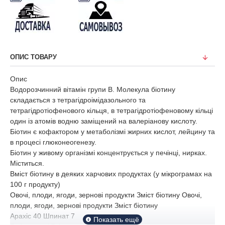
ОПИС ТОВАРУ
Опис
Водорозчинний вітамін групи В. Молекула біотину
складається з тетрагідроімідазольного та
тетрагідротіофенового кільця, в тетрагідротіофеновому кільці
один із атомів водню заміщений на валеріанову кислоту.
Біотин є кофактором у метаболізмі жирних кислот, лейцину та
в процесі глюконеогенезу.
Біотин у живому організмі концентрується у печінці, нирках.
Міститься.
Вміст біотину в деяких харчових продуктах (у мікрограмах на
100 г продукту)
Овочі, плоди, ягоди, зернові продукти Зміст біотину Овочі,
плоди, ягоди, зернові продукти Зміст біотину
Арахіс 40 Шпинат 7