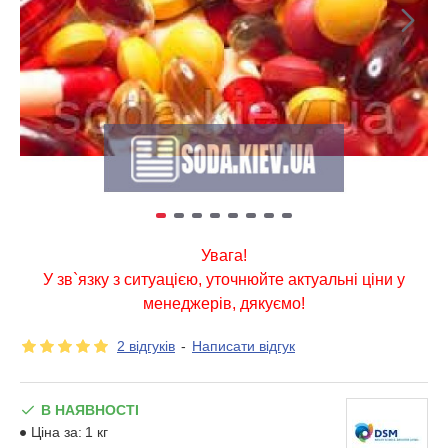
Увага!
У зв`язку з ситуацією, уточнюйте актуальні ціни у
менеджерів, дякуємо!
2 відгуків
-
Написати відгук
В НАЯВНОСТІ
Ціна за:
1 кг