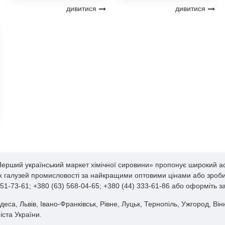
дивитися
дивитися
Перший український маркет хімічної сировини» пропонує широкий асо
их галузей промисловості за найкращими оптовими цінами або зробит
51-73-61; +380 (63) 568-04-65; +380 (44) 333-61-86 або оформіть 
деса, Львів, Івано-Франківськ, Рівне, Луцьк, Тернопіль, Ужгород, Ві
іста України.