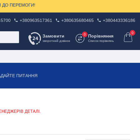
ЗОМ ДО ПЕРЕМОГИ!
45700
+380963517361
+380635680465
+380443336186
0
0
Замовити
Порівняння
зворотний дзвінок
Список порівнянь
АДАЙТЕ ПИТАННЯ
ЕНЕДЖЕРІВ ДЕТАЛІ.