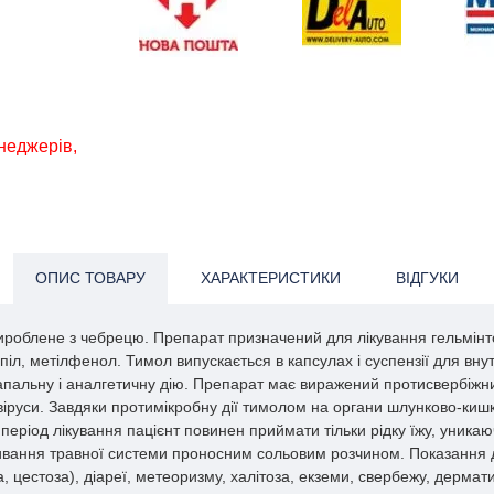
енеджерів,
ОПИС ТОВАРУ
ХАРАКТЕРИСТИКИ
ВІДГУКИ
роблене з чебрецю. Препарат призначений для лікування гельмінтоз
іл, метілфенол. Тимол випускається в капсулах і суспензії для вну
пальну і аналгетичну дію. Препарат має виражений протисвербіжни
віруси. Завдяки протимікробну дії тимолом на органи шлунково-кишков
еріод лікування пацієнт повинен приймати тільки рідку їжу, уникаю
омивання травної системи проносним сольовим розчином. Показання 
 цестоза), діареї, метеоризму, халітоза, екземи, свербежу, дермат