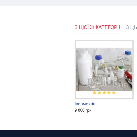
З ЦІЄЇ Ж КАТЕГОРІЇ
З Ц
Cтрептоцид фарм
Івермектін
20 грн.
9 800 грн.