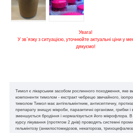
Увага!
У зв`язку з ситуацією, уточнюйте актуальні ціни у м
дякуємо!
Тимол є лікарським засобом рослинного походження, яке ви
компоненти тимолом - екстракт чебрецю звичайного, ізопроп
тимолом Тимол має антігельмінтним, антисептичну, протиза
препарату знищує мікроби, паразитичні організми, грибки і 
зменшується бродіння і нормалізується його мікрофлора. В п
курсу лікування (протягом 2 днів) проводять системні пр
гельмінтозу (анкилостомидозов, некатороза, трихоцефалеза,