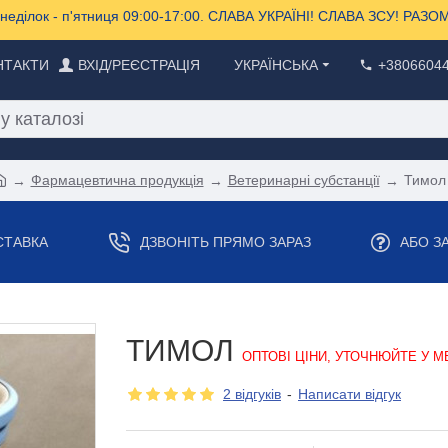
еділок - п'ятниця 09:00-17:00. СЛАВА УКРАЇНІ! СЛАВА ЗСУ! РА
НТАКТИ
ВХІД/РЕЄСТРАЦІЯ
УКРАЇНСЬКА
+3806604
Фармацевтична продукція
Ветеринарні субстанції
Тимол
СТАВКА
ДЗВОНІТЬ ПРЯМО ЗАРАЗ
АБО З
ТИМОЛ
ОПТОВІ ЦІНИ, УТОЧНЮЙТЕ У М
2 відгуків
-
Написати відгук