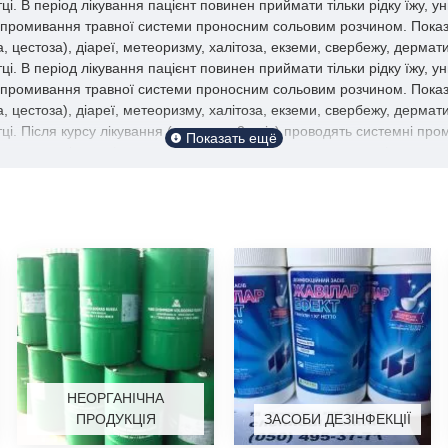
тці.
В період лікування пацієнт повинен приймати тільки рідку їжу, у
ні промивання травної системи проносним сольовим розчином. Пока
 цестоза), діареї, метеоризму, халітоза, екземи, свербежу, дермат
ці. В період лікування пацієнт повинен приймати тільки рідку їжу, 
ні промивання травної системи проносним сольовим розчином. Пока
 цестоза), діареї, метеоризму, халітоза, екземи, свербежу, дермат
отці. Після курсу лікування (протягом 2 днів) проводять системні 
ня гельмінтозу (анкилостомидозов, некатороза, трихоцефалеза, цес
 дезінфекції та зняття запалення в порожнині рота і носоглотці. Пі
 Показання до застосування Тимол призначається для лікування г
земи, свербежу, дерматиту, актиномикоза шкіри. Препарат застосовує
НЕОРГАНІЧНА
ПРОДУКЦІЯ
ЗАСОБИ ДЕЗІНФЕКЦІЇ