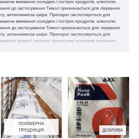
никаючи вживання солодких і гострих продуктів, алкоголю.
зання до застосування Тимол призначається для лікування
иту, актиномикоза шкіри. Препарат застосовується для
уникаючи вживання солодких і гострих продуктів, алкоголю.
зання до застосування Тимол призначається для лікування
иту, актиномикоза шкіри. Препарат застосовується для
промивання травної системи проносним сольовим розчином.
тоза), діареї, метеоризму, халітоза, екземи, свербежу,
сля курсу лікування (протягом 2 днів) проводять системні
ельмінтозу (анкилостомидозов, некатороза,
ться для дезінфекції та зняття запалення в порожнині рота
ПОЛІМЕРНА
ПРОДУКЦІЯ
ДОБРИВА