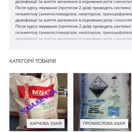
дезінфекції та зняття запалення в порожнині рота і носогло
Після курсу лікування (протягом 2 днів) проводять систем
гельмінтозу (анкилостомидозов, некатороза, трихоцефалеза,
дезінфекції та зняття запалення в порожнині рота і носоглот
Після курсу лікування (протягом 2 днів) проводять систем
гельмінтозу (анкилостомидозов, некатороза, трихоцефалеза,
дезінфекції та зняття запалення в порожнині рота і носогл
Показання до застосування Тимол призначається для лікуван
дерматиту, актиномикоза шкіри. Препарат застосовується для
промивання травної системи проносним сольовим розчином.
КАТЕГОРІЇ ТОВАРІВ
трихоцефалеза, цестоза), діареї, метеоризму, халітоза, ек
і носоглотці.
ХАРЧОВА ХІМІЯ
ПРОМИСЛОВА ХІМІЯ