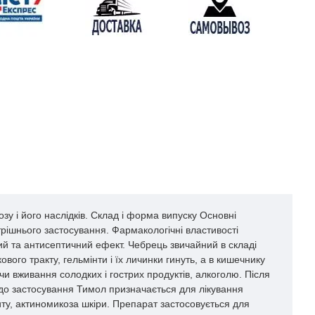
у і його наслідків. Склад і форма випуску Основні
трішнього застосування. Фармакологічні властивості
й та антисептичний ефект. Чебрець звичайний в складі
ого тракту, гельмінти і їх личинки гинуть, а в кишечнику
чи вживання солодких і гострих продуктів, алкоголю. Після
до застосування Тимол призначається для лікування
иту, актиномикоза шкіри. Препарат застосовується для