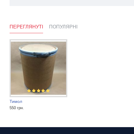
ПЕРЕГЛЯНУТІ
ПОПУЛЯРНІ
Тимол
Метиленовий синій для риб
Cахароза
550 грн.
3 600 грн.
290 грн.