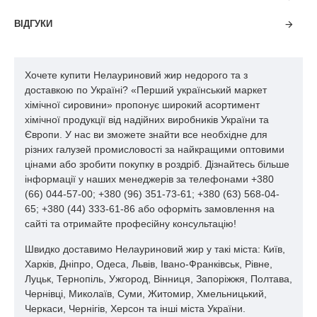
18 макс
ВІДГУКИ
0.1% макс
0.1% макс
AOCS
Ca 5a -
40
Хочете купити Нелауриновий жир недорого та з
доставкою по Україні? «Перший український маркет
хімічної сировини» пропонує широкий асортимент
Волога і
0.1% макс
0. 97">
33 -
34 -
35 -
AOCS
хімічної продукції від надійних виробників України та
домішки
36
38
40
CС 3 -
33 - 36
про
про
про
З
З
25
Європи. У нас ви зможете знайти все необхідне для
про
З
З
різних галузей промисловості за найкращими оптовими
цінами або зробити покупку в роздріб. Дізнайтесь більше
про
інформації у наших менеджерів за телефонами +380
10
З
10 макс
(66) 044-57-00; +380 (96) 351-73-61; +380 (63) 568-04-
margin-top:
65; +380 (44) 333-61-86 або оформіть замовлення на
0.5em;
IUPAC
сайті та отримайте професійну консультацію!
margin-
2.150a
bottom:
Швидко доставимо Нелауриновий жир у такі міста: Київ,
2.7em;"> 5
Харків, Дніпро, Одеса, Львів, Івано-Франківськ, Рівне,
макс
Луцьк, Тернопіль, Ужгород, Вінниця, Запоріжжя, Полтава,
Чернівці, Миколаїв, Суми, Житомир, Хмельницький,
Черкаси, Чернігів, Херсон та інші міста України.