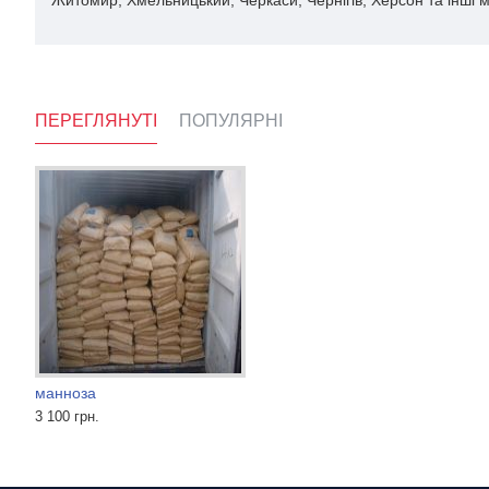
Житомир, Хмельницький, Черкаси, Чернігів, Херсон та інші м
ПЕРЕГЛЯНУТІ
ПОПУЛЯРНІ
манноза
Танін для вина
Ментол кристалічний
3 100 грн.
1 600 грн.
1 200 грн.