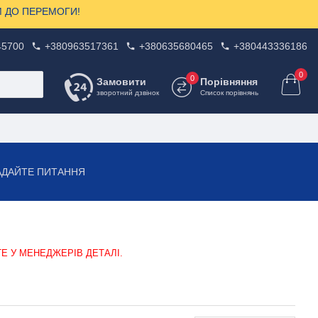
ЗОМ ДО ПЕРЕМОГИ!
45700
+380963517361
+380635680465
+380443336186
0
0
Замовити
Порівняння
зворотний дзвінок
Список порівнянь
АДАЙТЕ ПИТАННЯ
ТЕ У МЕНЕДЖЕРІВ ДЕТАЛІ.