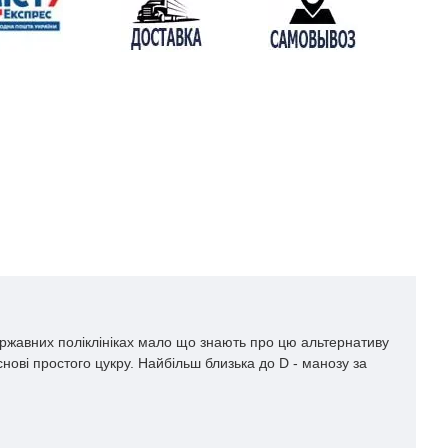
державних поліклініках мало що знають про цю альтернативу
снові простого цукру. Найбільш близька до
D
- манозу за