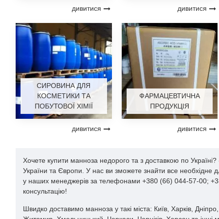
Корисні властивості:
дивитися
дивитися
-
D
- Манноза - це природна альтернатива антибіотикам.
- Вживання всередину допомагає пацієнтам позбутися 90% 
СИРОВИНА ДЛЯ
КОСМЕТИКИ ТА
ФАРМАЦЕВТИЧНА
ПОБУТОВОЇ ХІМІЇ
ПРОДУКЦІЯ
дивитися
дивитися
Хочете купити манноза недорого та з доставкою по Україні?
України та Європи. У нас ви зможете знайти все необхідне 
у наших менеджерів за телефонами +380 (66) 044-57-00; +38
консультацію!
Швидко доставимо манноза у такі міста: Київ, Харків, Дніпро,