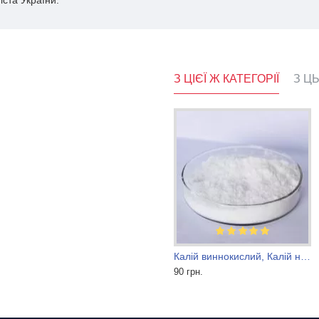
іста України.
З ЦІЄЇ Ж КАТЕГОРІЇ
З Ц
Агматин сульфат
Калій виннокислий, Калій натрій виннокислий (сегнетова сіль) тартрат
1 560 грн.
90 грн.