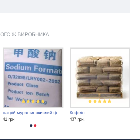
ЬОГО Ж ВИРОБНИКА
натрій мурашинокислий форміат
Кофеїн
41 грн.
437 грн.