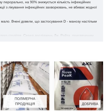
зу перорально, на 90% знижується кількість інфекційних
ції з лікування інфекційних захворювань, не вбиває жодної
й мало. Вчені довели, що застосування
D
- манозу настільки
улого століття. Серед досліджень Дж. Райта, присвяченим
ьки куди тільки не зверталися по її діагнозу, в результаті
алишилося таких назв антибіотиків, які б вона не приймала.
о нирки дитини вже не справляються з хронічними
них бактерій, присутніх в сечі Еммі. У всіх записах була
йної ложки порошку
D
- манози, що розчиняється в склянці
е і це ще не все! Малятко позбулася інфекції на цілих два
них ефектів. Мало того,
D
-Манноза дуже приємна на смак і
 казка збулася наяву:
D
- Манноза - це, за смаковими
системи не тільки є воістину ефективним і безпечним, воно
ПОЛІМЕРНА
ПРОДУКЦІЯ
ДОБРИВА