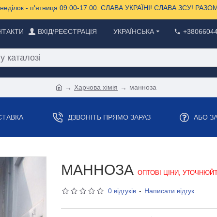
еділок - п'ятниця 09:00-17:00. СЛАВА УКРАЇНІ! СЛАВА ЗСУ! РА
НТАКТИ
ВХІД/РЕЄСТРАЦІЯ
УКРАЇНСЬКА
+3806604
Харчова хімія
манноза
СТАВКА
ДЗВОНІТЬ ПРЯМО ЗАРАЗ
АБО З
МАННОЗА
ОПТОВІ ЦІНИ, УТОЧНЮЙ
0 відгуків
-
Написати відгук