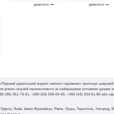
дивитися
дивитися
захворювань сечостатевих шляхів, які викликані бактерією
E. сoli,
 «Перший український маркет хімічної сировини» пропонує широкий а
для різних галузей промисловості за найкращими оптовими цінами аб
0 (96) 351-73-61; +380 (63) 568-04-65; +380 (44) 333-61-86 або о
 Одеса, Львів, Івано-Франківськ, Рівне, Луцьк, Тернопіль, Ужгород, 