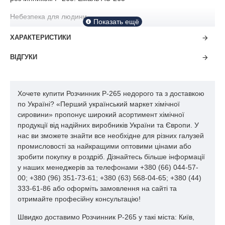
Небезпека для людини.
При Користування розчинником, завжди пам'ятайте просту
ХАРАКТЕРИСТИКИ
істину. Корисна хімія встречаеться вкрай рідко. Ніякі заходи
безпеки при роботі з розчинником не будуть зайвими !!!
ВІДГУКИ
Небезпека при разовому дії високих концентрацій: Пар
подразнює очі і дихальні шляхи. Речовина може впливати на
Хочете купити Розчинник Р-265 недорого та з доставкою
центральну нервову систему, печінку, нирки шлунково-
по Україні? «Перший український маркет хімічної
кишковий тракт. Речовина може всмоктуватися в організм при
сировини» пропонує широкий асортимент хімічної
вдиханні і через шкіру. Небезпека при долгловремменом
продукції від надійних виробників України та Європи. У
контакті: Довгий контакт зі шкірою може викликати дерматит.
нас ви зможете знайти все необхідне для різних галузей
Речовина може впливати на кров і кістковий мозок.
промисловості за найкращими оптовими цінами або
Нормативи для робочої зони: TLV (гранична гранична
зробити покупку в роздріб. Дізнайтесь більше інформації
концентрація, США): 750 ppm; 1780 мг / м ^ 3 (ACGIH 1993-
у наших менеджерів за телефонами +380 (66) 044-57-
1993).
00; +380 (96) 351-73-61; +380 (63) 568-04-65; +380 (44)
333-61-86 або оформіть замовлення на сайті та
Пожежна небезпека.
отримайте професійну консультацію!
Сильно горять. Відносять до класу 3,1 ЛЗР з температурою
Швидко доставимо Розчинник Р-265 у такі міста: Київ,
спалаху менше +23 ° С Не допускати відкритого вогню, іскор і