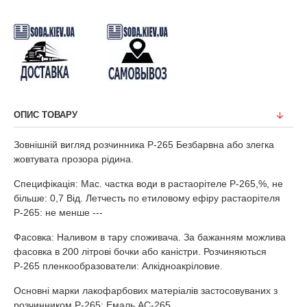
ОПИС ТОВАРУ
Зовнішній вигляд розчинника Р-265 Безбарвна або злегка
жовтувата прозора рідина.
Специфікація: Мас. частка води в растаорітеле Р-265,%, не
більше: 0,7 Від. Летчесть по етиловому ефіру растаорітеля
Р-265: не менше ---
Фасовка: Наливом в тару споживача. За бажанням можлива
фасовка в 200 літрові бочки або каністри. Розчиняються
Р-265 пленкообразователи: Алкідноакріловие.
Основні марки лакофарбових матеріалів застосовуваних з
розчинником Р-265: Емаль АС-265