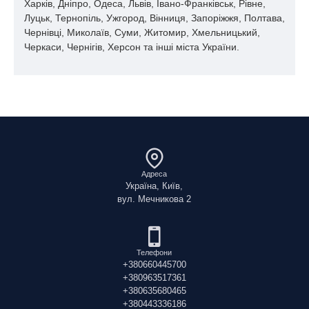
Харків, Дніпро, Одеса, Львів, Івано-Франківськ, Рівне,
куріння. Суміші пар-повітря вибухонебезпечні. Небезпечне
Луцьк, Тернопіль, Ужгород, Вінниця, Запоріжжя, Полтава,
забруднення повітря буде досягатися досить швидко при
Чернівці, Миколаїв, Суми, Житомир, Хмельницький,
випаровуванні цієї речовини при 20 ° C при розпилюванні,
Черкаси, Чернігів, Херсон та інші міста України.
ще швидше. Пар важчий за повітря і може стелитися по
землі; можливий спалах на відстані. Речовина може утворити
вибухонебезпечні перекису при контакті з сильними
окислювачами, такими як оцтова кислота, азотна кислота,
перекис водню. Реагує з хлороформом і бромоформ при
звичайних умовах з небезпекою пожежі і вибуху. Агресивно
щодо некотрих видів пластику.
Адреса
Україна, Київ,
вул. Мечникова 2
Телефони
+380660445700
+380963517361
+380635680465
+380443336186