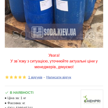
Увага!
У зв`язку з ситуацією, уточнюйте актуальні ціни у
менеджерів, дякуємо!
1 відгуків
-
Написати відгук
В НАЯВНОСТІ
Ціна за:
1 кг
Фасовка:
кг.