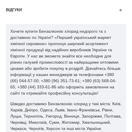
катіонних ПАР зовні виглядає як порошок із характерним
ВІДГУКИ
спиртовим запахом, його колір варіюється від жовтого до
білого. Плавиться речовина при температурі навколишнього
середовища від 29 до 34 градусів, воно добре розчиняється у
воді кімнатної температури. Розчин бензалконію хлориду є
Хочете купити Бензалконію хлорид недорого та з
розчинний також в етанолі. Не втрачає біоцидних
доставкою по Україні? «Перший український маркет
властивостей при використанні в лужних та кислих
хімічної сировини» пропонує широкий асортимент
агресивних середовищах.
хімічної продукції від надійних виробників України та
Європи. У нас ви зможете знайти все необхідне для
Бензалконію хлорид – палива хімічна речовина, яка у процесі
різних галузей промисловості за найкращими оптовими
горіння виділяє небезпечні для здоров'я людини токсичні
цінами або зробити покупку в роздріб. Дізнайтесь більше
гази. У складі ці випари містять частинки хлору, аміаку та
інформації у наших менеджерів за телефонами +380
оксиди азоту, вони дратують слизові оболонки верхніх
(66) 044-57-00; +380 (96) 351-73-61; +380 (63) 568-04-
дихальних шляхів та очей.
65; +380 (44) 333-61-86 або оформіть замовлення на
сайті та отримайте професійну консультацію!
Для водних організмів хлористий бензалконій дуже токсичний
– його потрапляння до навколишнього середовища
Швидко доставимо Бензалконію хлорид у такі міста: Київ,
знаходиться під забороною. Важливо запобігти можливому
Харків, Дніпро, Одеса, Львів, Івано-Франківськ, Рівне,
попаданню речовини в стічні води та забруднення водойм,
Луцьк, Тернопіль, Ужгород, Вінниця, Запоріжжя, Полтава,
тому на складських приміщеннях не повинно бути доступу до
Чернівці, Миколаїв, Суми, Житомир, Хмельницький,
каналізації. Зберігати його рекомендується в спеціально
Черкаси, Чернігів, Херсон та інші міста України.