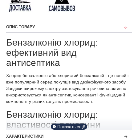
ОПИС ТОВАРУ
Бензалконію хлорид:
ефективний вид
антисептика
Хлорид бензалконію або хлористий бензалконій - це новий і
вже популярний серед покупців вид дезінфікуючого засобу.
Завдяки широкому спектру застосування речовина активно
використовується як антисептик, консервант і фунгіцидний
компонент у різних галузях промисловості.
Бензалконію хлорид:
властивості речовини
ХАРАКТЕРИСТИКИ
Якими ж характеристиками має антисептик? Цей вид