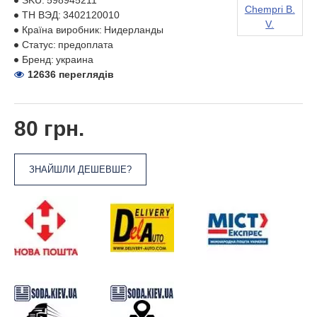
SKU:
598945211
Chempri B.
ТН ВЭД:
3402120010
V.
Країна виробник:
Нидерланды
Статус:
предоплата
Бренд:
украина
12636 переглядів
80 грн.
ЗНАЙШЛИ ДЕШЕВШЕ?