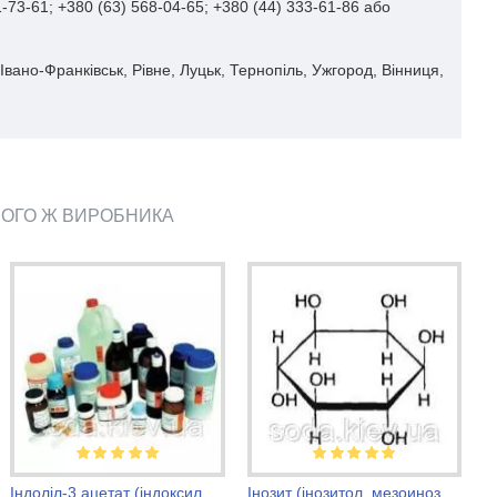
-73-61; +380 (63) 568-04-65; +380 (44) 333-61-86 або
Івано-Франківськ, Рівне, Луцьк, Тернопіль, Ужгород, Вінниця,
ЬОГО Ж ВИРОБНИКА
Індоліл-3 ацетат (індоксил ацетат)
Інозит (інозитол, мезоинозит, вітамін В8)