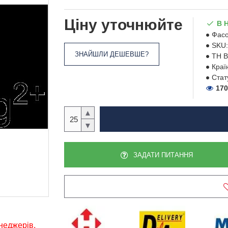
Ціну уточнюйте
В 
Фасо
SKU:
ЗНАЙШЛИ ДЕШЕВШЕ?
ТН В
Краї
Стат
170
▲
▼
ЗАДАТИ ПИТАННЯ
енеджерів,