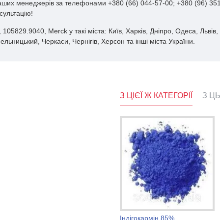
наших менеджерів за телефонами +380 (66) 044-57-00; +380 (96) 351
сультацію!
5829.9040, Merck у такі міста: Київ, Харків, Дніпро, Одеса, Львів, 
льницький, Черкаси, Чернігів, Херсон та інші міста України.
З ЦІЄЇ Ж КАТЕГОРІЇ
З Ц
-водна, ч
Ізопропілмірістат BASF
Індігокармін 85%