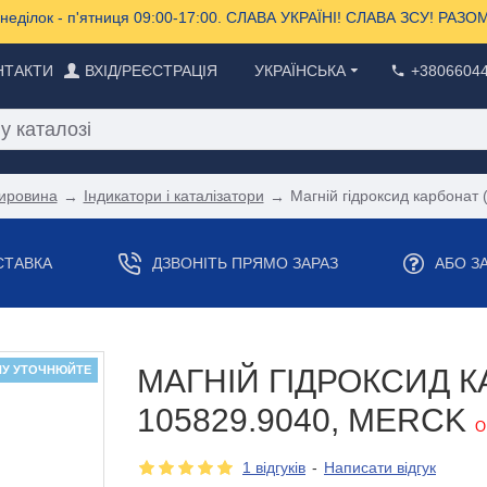
еділок - п'ятниця 09:00-17:00. СЛАВА УКРАЇНІ! СЛАВА ЗСУ! РА
НТАКТИ
ВХІД/РЕЄСТРАЦІЯ
УКРАЇНСЬКА
+3806604
сировина
Індикатори і каталізатори
Магній гідроксид карбонат 
СТАВКА
ДЗВОНІТЬ ПРЯМО ЗАРАЗ
АБО З
НУ УТОЧНЮЙТЕ
МАГНІЙ ГІДРОКСИД К
105829.9040, MERCK
О
1 відгуків
-
Написати відгук