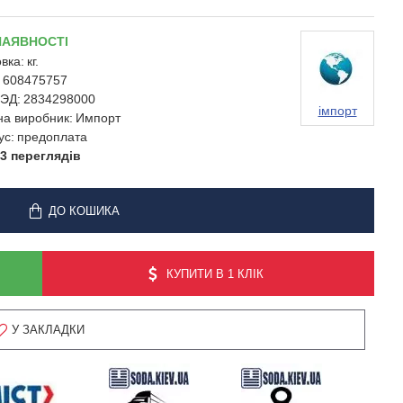
НАЯВНОСТІ
вка:
кг.
608475757
ЭД:
2834298000
імпорт
на виробник:
Импорт
ус:
предоплата
3 переглядів
ДО КОШИКА
КУПИТИ В 1 КЛІК
У ЗАКЛАДКИ