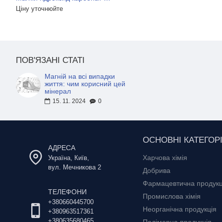
Ціну уточнюйте
3 600 грн.
90 грн.
ПОВ'ЯЗАНІ СТАТІ
Магній на всі випадки
життя: чим корисний цей
мінерал
15. 11. 2024
0
ОСНОВНІ КАТЕГОРІ
АДРЕСА
Харчова хімія
Україна, Київ,
вул. Мечникова 2
Добрива
Фармацевтична продукц
ТЕЛЕФОНИ
Промислова хімія
+380660445700
Неорганічна продукція
+380963517361
+380635680465
Полімерна продукція