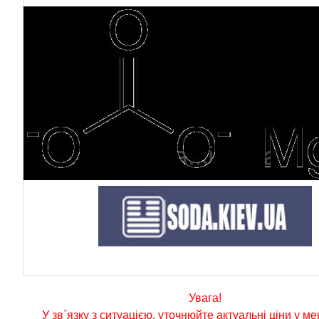
Увага!
У зв`язку з ситуацією, уточнюйте актуальні ціни у м