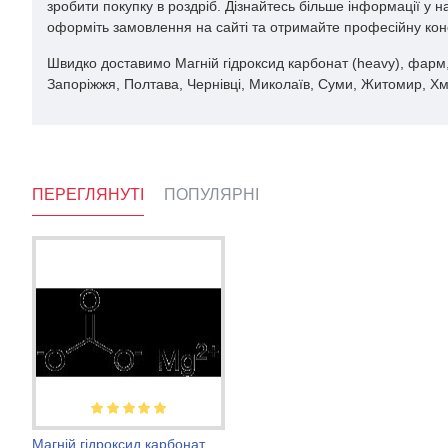
зробити покупку в роздріб. Дізнайтесь більше інформації у 
оформіть замовлення на сайті та отримайте професійну кон
Швидко доставимо Магній гідроксид карбонат (heavy), фарм, 10
Запоріжжя, Полтава, Чернівці, Миколаїв, Суми, Житомир, Хме
ПЕРЕГЛЯНУТІ
ПОПУЛЯРНІ
Метиленовий синій для риб
Магній гідроксид карбонат (heavy), фарм, 105829.9040, Merck
Виноградна кислота 1