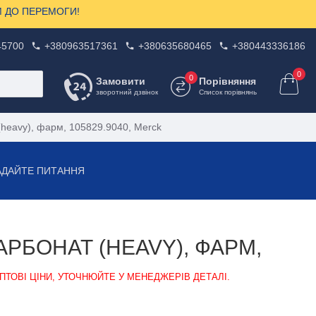
ЗОМ ДО ПЕРЕМОГИ!
45700
+380963517361
+380635680465
+380443336186
0
0
Замовити
Порівняння
зворотний дзвінок
Список порівнянь
(heavy), фарм, 105829.9040, Merck
АДАЙТЕ ПИТАННЯ
АРБОНАТ (HEAVY), ФАРМ,
ПТОВІ ЦІНИ, УТОЧНЮЙТЕ У МЕНЕДЖЕРІВ ДЕТАЛІ.