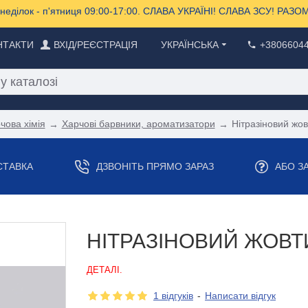
еділок - п'ятниця 09:00-17:00. СЛАВА УКРАЇНІ! СЛАВА ЗСУ! РА
НТАКТИ
ВХІД/РЕЄСТРАЦІЯ
УКРАЇНСЬКА
+3806604
чова хімія
Харчові барвники, ароматизатори
Нітразіновий жов
СТАВКА
ДЗВОНІТЬ ПРЯМО ЗАРАЗ
АБО З
НІТРАЗІНОВИЙ ЖОВТ
ДЕТАЛІ.
1 відгуків
-
Написати відгук