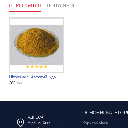
ПЕРЕГЛЯНУТІ
ПОПУЛЯРНІ
Нітразіновий жовтий, чда
Танін для вина
Метиленовий синій для ри
262 грн.
1 600 грн.
3 600 грн.
ОСНОВНІ КАТЕГОРІ
АДРЕСА
Харчова хімія
Україна, Київ,