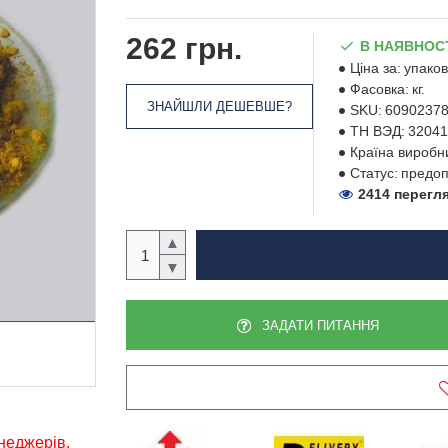
262 грн.
В НАЯВНОС
Ціна за:
упаков
Фасовка:
кг.
ЗНАЙШЛИ ДЕШЕВШЕ?
SKU:
6090237
ТН ВЭД:
32041
Країна виробн
Статус:
предоп
2414 перегл
▲
▼
ЗАДАТИ ПИТАННЯ
енеджерів,