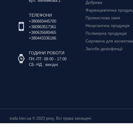
вул. Мечникова 2
Добрива
Фармацевтична продукц
ТЕЛЕФОНИ
Промислова хімія
+380660445700
Неорганічна продукція
+380963517361
+380635680465
Полімерна продукція
+380443336186
Сировина для косметики 
Засоби дезінфекції
ГОДИНИ РОБОТИ
ПН.-ПТ: 09:00 - 17:00
СБ.-НД.: вихідні
soda.kiev.ua © 2023 року, Всі права захищені.