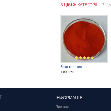
З ЦІЄЇ Ж КАТЕГОРІЇ
З Ц
б
Індігокармін 85%
Бета каротин
840 грн.
1 800 грн.
Ї
ІНФОРМАЦІЯ
Про нас