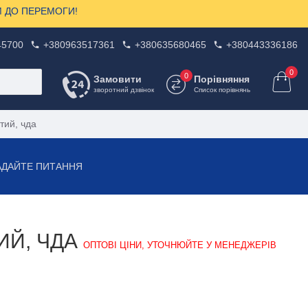
ЗОМ ДО ПЕРЕМОГИ!
45700
+380963517361
+380635680465
+380443336186
0
0
Замовити
Порівняння
зворотний дзвінок
Список порівнянь
тий, чда
АДАЙТЕ ПИТАННЯ
ИЙ, ЧДА
ОПТОВІ ЦІНИ, УТОЧНЮЙТЕ У МЕНЕДЖЕРІВ