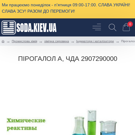
Ми працюємо понеділок - п'ятниця 09:00-17:00. СЛАВА УКРАЇНІ!
СЛАВА ЗСУ! РАЗОМ ДО ПЕРЕМОГИ!
0
Промислова хімія
хімічна сировина
Індикатори і каталізатори
Пірогало
ПІРОГАЛОЛ А, ЧДА 2907290000