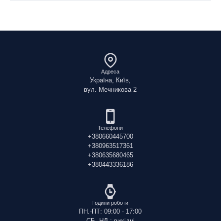
Адреса
Україна, Київ,
вул. Мечникова 2
Телефони
+380660445700
+380963517361
+380635680465
+380443336186
Години роботи
ПН.-ПТ: 09:00 - 17:00
СБ.-НД.: вихідні