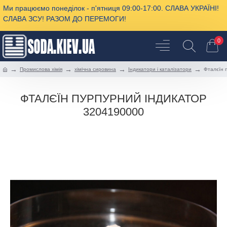
Ми працюємо понеділок - п'ятниця 09:00-17:00. СЛАВА УКРАЇНІ!
СЛАВА ЗСУ! РАЗОМ ДО ПЕРЕМОГИ!
0
Промислова хімія
хімічна сировина
Індикатори і каталізатори
Фталєїн 
ФТАЛЄЇН ПУРПУРНИЙ ІНДИКАТОР
3204190000