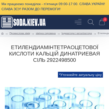
Ми працюємо понеділок - п'ятниця 09:00-17:00. СЛАВА УКРАЇНІ!
СЛАВА ЗСУ! РАЗОМ ДО ПЕРЕМОГИ!
0
Промислова хімія
хімічна сировина
Індикатори і каталізатори
Етиленди
ЕТИЛЕНДИАМІНТЕТРАОЦЕТОВОЇ
КИСЛОТИ КАЛЬЦІЙ ДИНАТРИЕВАЯ
СІЛЬ 2922498500
*Уточнюйте актуальну ціну