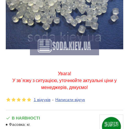
Увага!
У зв`язку з ситуацією, уточнюйте актуальні ціни у
менеджерів, дякуємо!
1 відгуків
-
Написати відгук
В НАЯВНОСТІ
Фасовка:
кг.