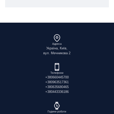
продукту. Додавання всього 2% харчових волокон значно
підвищує показник водосвязиванія в харчовій системі. Так як
рідина транспортується в серцевину волокон целюлози по
капілярах, консистенція не береться ніякому негативному
впливу, і таким чином забезпечується стабільність продукту.
емульгуючий дію.
Адреса
Україна, Київ,
вул. Мечникова 2
Телефони
+380660445700
+380963517361
+380635680465
+380443336186
Години роботи