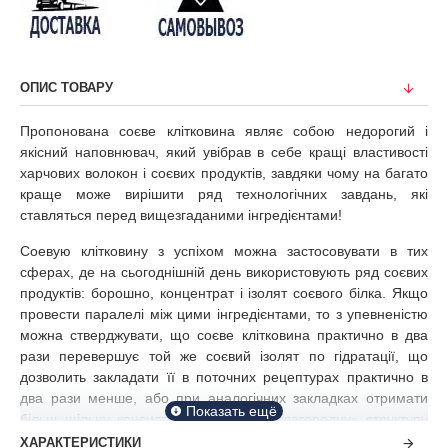
ОПИС ТОВАРУ
Пропонована соєве клітковина являє собою недорогий і
якісний наповнювач, який увібрав в себе кращі властивості
харчових волокон і соєвих продуктів, завдяки чому на багато
краще може вирішити ряд технологічних завдань, які
ставляться перед вищезгаданими інгредієнтами!
Соевую клітковину з успіхом можна застосовувати в тих
сферах, де на сьогоднішній день використовують ряд соєвих
продуктів: борошно, концентрат і ізолят соєвого білка. Якщо
провести паралелі між цими інгредієнтами, то з упевненістю
можна стверджувати, що соєве клітковина практично в два
рази перевершує той же соєвий ізолят по гідратації, що
дозволить закладати її в поточних рецептурах практично в
два рази менше, або при аналогічних закладках отримати
більш щільну консистенцію і більш «благородну» структуру
готового виробу! Завдяки наявності клітковини в нашому
ХАРАКТЕРИСТИКИ