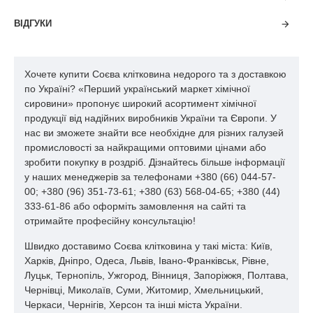
продукті значно гасяться присмаки і запахи, які виникають
при підвищених дозах соєвих продуктів. Важливим фактором
ВІДГУКИ
є порядок ціни на соєву клітковину
- в середньому вона дешевше того ж соєвого ізоляту на 40%!
Хочете купити Соєва клітковина недорого та з доставкою
Хочеться акцентувати увагу споживачів, що соєве клітковина
по Україні? «Перший український маркет хімічної
в значній частині складається з баластних речовин - харчових
сировини» пропонує широкий асортимент хімічної
волокон, що має велике значення з точки зору біологічної
продукції від надійних виробників України та Європи. У
цінності і принципів здорового харчування. Вона служить не
нас ви зможете знайти все необхідне для різних галузей
тільки для збагачення продуктів баластними речовинами і
промисловості за найкращими оптовими цінами або
білком, а й пропонує цілий ряд функціональних і
зробити покупку в роздріб. Дізнайтесь більше інформації
технологічних рішень.
у наших менеджерів за телефонами +380 (66) 044-57-
00; +380 (96) 351-73-61; +380 (63) 568-04-65; +380 (44)
Влагосвязивающая здатність. Головна функціональна
333-61-86 або оформіть замовлення на сайті та
особливість клітковини- її висока Вологозв'язуючий (1: 8 «на
отримайте професійну консультацію!
холодну» і 1:12 «на гарячу») жіросвязивающая здатність (до
1: 5). Так як волокна клітковини мають капілярну структуру,
Швидко доставимо Соєва клітковина у такі міста: Київ,
утримання води відбувається не тільки поверхнею волокон, а
Харків, Дніпро, Одеса, Львів, Івано-Франківськ, Рівне,
й всередині капілярних каналів, в результаті чого волога
Луцьк, Тернопіль, Ужгород, Вінниця, Запоріжжя, Полтава,
рівномірно розподіляється і міцно утримується в нинішньому
Чернівці, Миколаїв, Суми, Житомир, Хмельницький,
тривимірному каркасі, покращуючи структуру готового
Черкаси, Чернігів, Херсон та інші міста України.