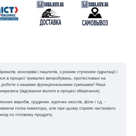
атів, консервів і паштетів, з різним ступенем гідратації і
лися в процесі тривалих випробувань, протестовані на
ід роботи з нашими функціональними сумішами! Наші
нерезиса (відсікання вологи в процесі зберігання).
их виробів, грудинки, курячих окостів, філе і т.д. -
иваючи голок інжектора, але при цьому сприяє часткового
хід по готовому продукту.