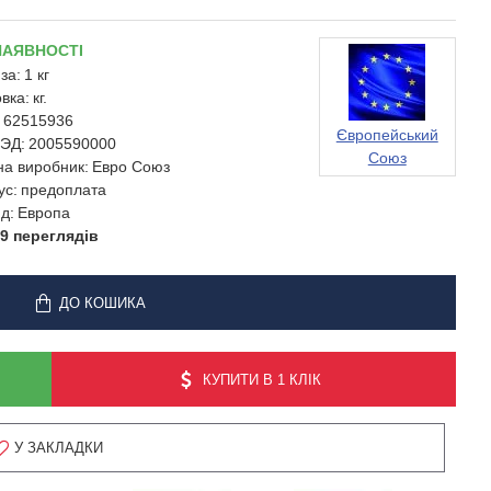
НАЯВНОСТІ
за:
1 кг
вка:
кг.
62515936
Європейський
ЭД:
2005590000
Союз
на виробник:
Евро Союз
ус:
предоплата
д:
Европа
9 переглядів
ДО КОШИКА
КУПИТИ В 1 КЛІК
У ЗАКЛАДКИ