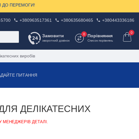
ЗОМ ДО ПЕРЕМОГИ!
45700
+380963517361
+380635680465
+380443336186
0
0
Замовити
Порівняння
зворотний дзвінок
Список порівнянь
катесних виробів
АДАЙТЕ ПИТАННЯ
ДЛЯ ДЕЛІКАТЕСНИХ
У МЕНЕДЖЕРІВ ДЕТАЛІ.