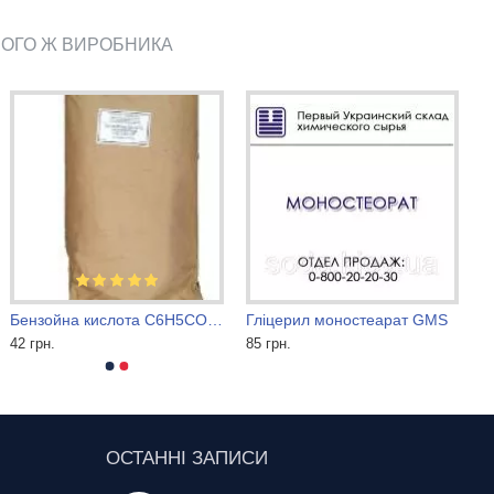
ЬОГО Ж ВИРОБНИКА
Бензойна кислота C6H5СООН
Гліцерил моностеарат GMS
42 грн.
85 грн.
ОСТАННІ ЗАПИСИ