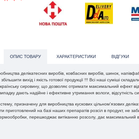
ОПИС ТОВАРУ
ХАРАКТЕРИСТИКИ
ВІДГУКИ
ництва делікатесних виробів, ковбасних виробів, шинок, напівфабрик
льшити вихід і якість готової продукції !!! Всі наші суміші склада
 українську сировину, що дозволяє отримати максимальний ефект в
 випадку дають надійне і ефективне утримання вологи, відсутність си
ему, призначену для виробництва кускових цільном'язових делікатесн
 приготовлений на базі наших препаратів розсіл в продукт, не заб
термообробки, перешкоджає витіканню розсолу, дає максимальний ви