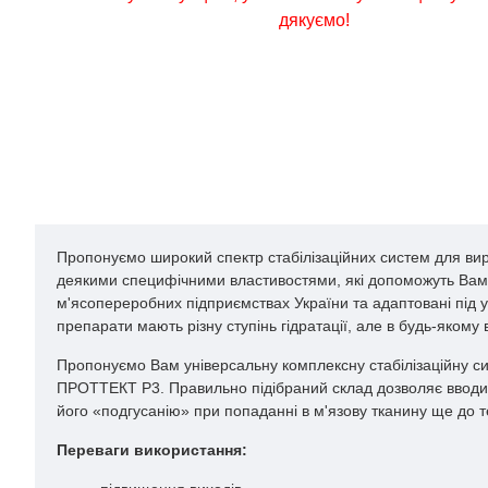
дякуємо!
Пропонуємо широкий спектр стабілізаційних систем для вироб
деякими специфічними властивостями, які допоможуть Вам збі
м'ясопереробних підприємствах України та адаптовані під
препарати мають різну ступінь гідратації, але в будь-якому
Пропонуємо Вам універсальну комплексну стабілізаційну сист
ПРОТТЕКТ Р3. Правильно підібраний склад дозволяє вводити
його «подгусанію» при попаданні в м'язову тканину ще до 
Переваги використання: