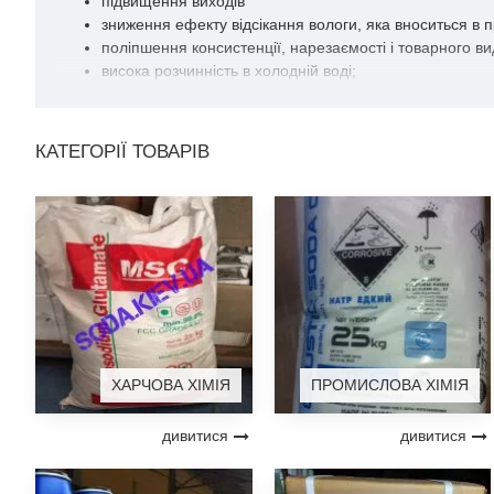
підвищення виходів
зниження ефекту відсікання вологи, яка вноситься в п
поліпшення консистенції, нарезаємості і товарного вид
висока розчинність в холодній воді;
зміст ефективних добре розчинних поліфосфатів та ж
оптимальна віскозно розсолу - після шпріцовкі не вип
суміш містить високоякісний карагенан;
КАТЕГОРІЇ ТОВАРІВ
завдяки великому вмісту якісного каррагенану готовий 
простота у використанні - комплексна суміш.
Склад: Фосфати, гелеобразующіе речовини, загусники, антио
Ціну та наявність, будь ласка, уточнюйте в відділі про
0 800 20-20-30
У нас Ви можете здійснити комплексну закупівлю товарів , 
консультацію по технологічному застосуванню придбаної си
ХАРЧОВА ХІМІЯ
ПРОМИСЛОВА ХІМІЯ
дивитися
дивитися