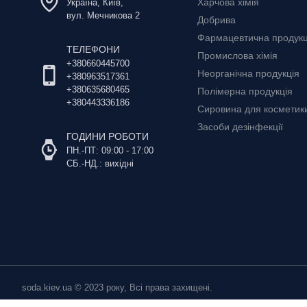
Харчова хімія
Україна, Київ,
вул. Мечникова 2
Добрива
Фармацевтична продукц
ТЕЛЕФОНИ
Промислова хімія
+380660445700
Неорганічна продукція
+380963517361
+380635680465
Полімерна продукція
+380443336186
Сировина для косметики 
Засоби дезінфекції
ГОДИНИ РОБОТИ
ПН.-ПТ: 09:00 - 17:00
СБ.-НД.: вихідні
soda.kiev.ua © 2023 року, Всі права захищені.