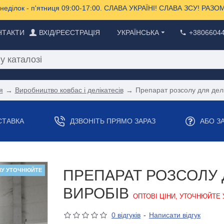
еділок - п'ятниця 09:00-17:00. СЛАВА УКРАЇНІ! СЛАВА ЗСУ! РА
НТАКТИ
ВХІД/РЕЄСТРАЦІЯ
УКРАЇНСЬКА
+3806604
я
Виробництво ковбас і делікатесів
Препарат розсолу для делі
СТАВКА
ДЗВОНІТЬ ПРЯМО ЗАРАЗ
АБО З
НУ УТОЧНЮЙТЕ
ПРЕПАРАТ РОЗСОЛУ 
ВИРОБІВ
ОПТОВІ ЦІНИ, УТОЧНЮЙТЕ 
0 відгуків
-
Написати відгук