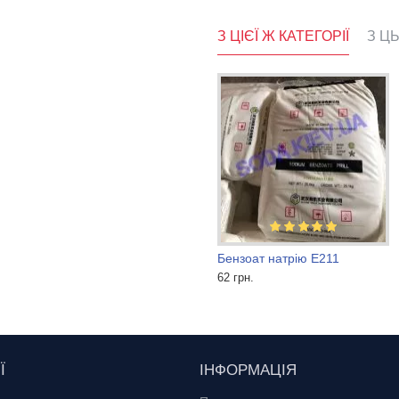
З ЦІЄЇ Ж КАТЕГОРІЇ
З Ц
ий калій, нітрат калія
Альгінат натрію
Бензоат натрію Е211
860 грн.
62 грн.
Ї
ІНФОРМАЦІЯ