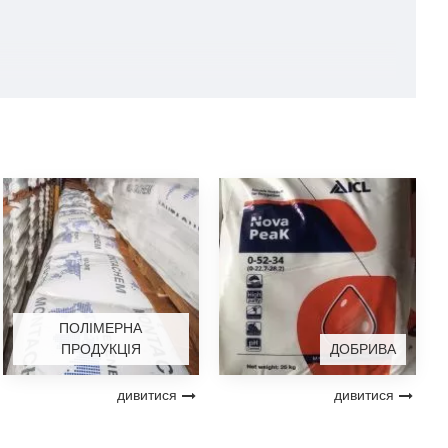
вносити додатково (в Проттекте Р3 вони відсутні).
 не тільки придбати продукцію, але також отримати
ПОЛІМЕРНА
ПРОДУКЦІЯ
ДОБРИВА
дивитися
дивитися