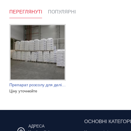
ПЕРЕГЛЯНУТІ
ПОПУЛЯРНІ
Селітра натрієва
Препарат розсолу для делікатесних виробів
Азотнокисл
Ціну уточнюйте
78 000 грн.
74 грн.
ОСНОВНІ КАТЕГОРІ
АДРЕСА