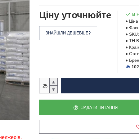
Ціну уточнюйте
В 
Ціна 
Фасо
ЗНАЙШЛИ ДЕШЕВШЕ?
SKU:
ТН В
Краї
Стат
Брен
102
▲
▼
ЗАДАТИ ПИТАННЯ
енеджерів,