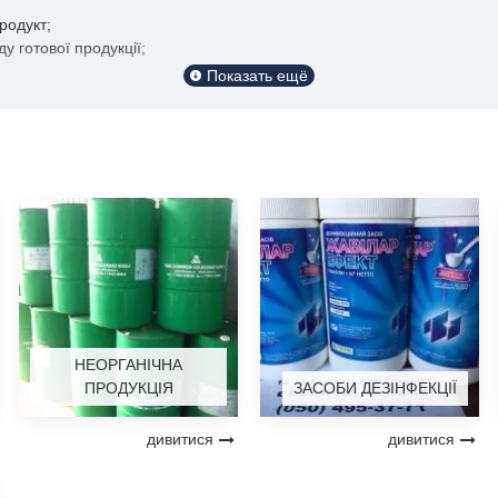
родукт;
у готової продукції;
елеутворюючих речовин, що підвищують вихід готового продукту;
ливає з м'яса;
продукт має хорошу соковитість і вид на зрізі;
кислювачі, вуглеводи. Смакоароматична сегмент, нітрит, сіль треба 
дажів:
як для виробництва, так і для подальшого продажу. У нас Ви можете
НЕОРГАНІЧНА
ровини, отримати методичні вказівки та іншу інформацію.
ПРОДУКЦІЯ
ЗАСОБИ ДЕЗІНФЕКЦІЇ
дивитися
дивитися