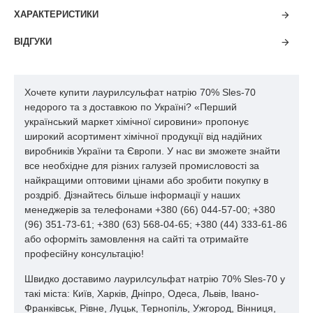
ПАР.ОСНОВНІ ОБЛАСТІ ЗАСТОСУВАННЯSLES 70
ХАРАКТЕРИСТИКИ
(Cульфоетоксилат натрію) є основою в композиціях миючих
засобів, що використовуються як в домашніх цілях, так і в
ВІДГУКИ
промисловості. SLES 242/70 та 253/70 рекомендуються для
виробництва шампунів та засобів для ванн. В цій якості
cульфоетоксилат натрію має мінімальну подразнювальну дію
на шкіру. SLES 253/70 рекомендується для виробництва
Хочете купити лаурилсульфат натрію 70% Sles-70
засобів для миття посуду, а також для рідких засобів для
недорого та з доставкою по Україні? «Перший
чищення, в тому числі і миючих засобів.ПРАВИЛА БЕЗПЕКИ
український маркет хімічної сировини» пропонує
Відповідно до чинних норм SLES 70 не є отрутою або їдкими
широкий асортимент хімічної продукції від надійних
речовинами. Однак концентровані розчини мають сильну
виробників України та Європи. У нас ви зможете знайти
знежирювальну дію і можуть у людей з підвищеною
все необхідне для різних галузей промисловості за
чутливістю спричинити подразнення шкіри та слизових
найкращими оптовими цінами або зробити покупку в
оболонок. Під час роботи необхідно застосовувати захисний
роздріб. Дізнайтесь більше інформації у наших
робочий одяг, гумові рукавички, окуляри. Пити, курити, їсти не
менеджерів за телефонами +380 (66) 044-57-00; +380
дозволяється. Після роботи вимити руки водою.УПАКОВКА І
(96) 351-73-61; +380 (63) 568-04-65; +380 (44) 333-61-86
ЗБЕРІГАННЯ SLES 70 поставляється в поліетиленових
або оформіть замовлення на сайті та отримайте
ємностях об'ємом 50 л (тип 3H2) або 220 літрових бочках, що
професійну консультацію!
мають захисне внутрішнє покриття (тип 1А1 або 1Н1), в
Швидко доставимо лаурилсульфат натрію 70% Sles-70 у
нержавіючих авто- або залізничних цистернах.SLES 70
такі міста: Київ, Харків, Дніпро, Одеса, Львів, Івано-
необхідно зберігати в закритих оригінальних ємностях сухих
Франківськ, Рівне, Луцьк, Тернопіль, Ужгород, Вінниця,
приміщеннях при температурах 5-30 °C. Гарантійний термін