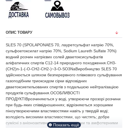
ОПИС ТОВАРУ
SLES 70 (SPOLAPONAES 70, лауретсульфат натрію 70%,
сульфоетоксилат натрію 70%, Sodium Laureth Sulfate 70%)
водний розчин натрієвих солей дваетоксисульфатів
аліфатичних спиртів С12-14 природного походження.CH3-
(CH2)n-1-(-O-CH2-CH2-)~3-O-SO3NaВиробництво SLES 70
здійснюється шляхом безперервного плівкового сульфування
газоподібним триоксидом сірки відповідних
дваетоксиетильованих спиртів з подальшою нейтралізацією
продуктів сульфування.ОСОБЛИВОСТІ
ПРОДУКТІВрозчиняються у воді, утворюючи прозорі розчини
при будь-яких співвідношеннях; відрізняються хорошими
піноутворюючими властивостями навіть у твердій воді;
володіють високими властивостями, що чистять; добре
сумісні з аніоноактивними, неіоногенними та амфотерними