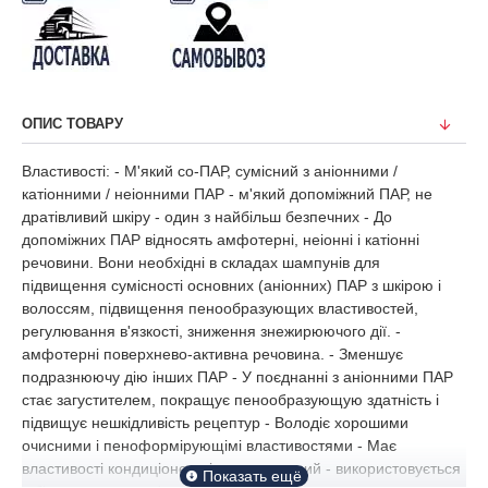
ОПИС ТОВАРУ
Властивості: - М'який со-ПАР, сумісний з аніонними /
катіонними / неіонними ПАР - м'який допоміжний ПАР, не
дратівливий шкіру - один з найбільш безпечних - До
допоміжних ПАР відносять амфотерні, неіонні і катіонні
речовини. Вони необхідні в складах шампунів для
підвищення сумісності основних (аніонних) ПАР з шкірою і
волоссям, підвищення пенообразующих властивостей,
регулювання в'язкості, зниження знежирюючого дії. -
амфотерні поверхнево-активна речовина. - Зменшує
подразнюючу дію інших ПАР - У поєднанні з аніонними ПАР
стає загустителем, покращує пенообразующую здатність і
підвищує нешкідливість рецептур - Володіє хорошими
очисними і пеноформірующімі властивостями - Має
властивості кондиціонера і антистатичний - використовується