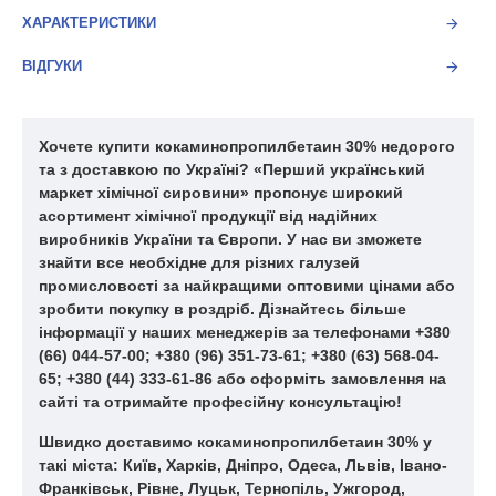
в біо-косметики - м'який очищувач, використовується в
ХАРАКТЕРИСТИКИ
комбінації з більш сильними сурфактантами - запобігає
утворенню статистичного електричного заряду волосся. -
ВІДГУКИ
кондиціонуючий агент, що полегшують розчісування сухих і
вологих волосся. - Забезпечує приємне очищення,
піноутворення хороший догляд за волоссям і шкірою. -
сумісний з усіма типами сурфактантов (ПАВов), може
Хочете купити кокаминопропилбетаин 30% недорого
використовуватися як основний сурфактант; - стабілізатор
та з доставкою по Україні? «Перший український
піни - Його комбінація з аніонними ПАР призводить до
маркет хімічної сировини» пропонує широкий
значного поліпшення дерматологічних якостей кінцевого
асортимент хімічної продукції від надійних
виробу. - Може використовуватися в якості основного ПАР
виробників України та Європи. У нас ви зможете
знайти все необхідне для різних галузей
Області застосування: - рідке мило, - очищаючі засоби для
промисловості за найкращими оптовими цінами або
дитячої шкіри, - очищаючі креми і гелі для особи, -
зробити покупку в роздріб. Дізнайтесь більше
кондиціонери для волосся, - бальзами-ополіскувачі для
інформації у наших менеджерів за телефонами +380
волосся - підходить для використання в складах для
(66) 044-57-00; +380 (96) 351-73-61; +380 (63) 568-04-
вмивання, косметиці, пеномоющих складах. - Застосовується
65; +380 (44) 333-61-86 або оформіть замовлення на
в якості активної добавки в рідкі, пастоподібні, миючі, пральні
сайті та отримайте професійну консультацію!
та засоби для чищення. - Має хороші пенообразующие і
очищаючі властивості, підвищує в'язкість. - гелі для душу -
Швидко доставимо кокаминопропилбетаин 30% у
шампуні - піни для ванни - очищають лосьйони для обличчя -
такі міста: Київ, Харків, Дніпро, Одеса, Львів, Івано-
мило для рук - очищаючі засоби для дітей - зубні пасти -
Франківськ, Рівне, Луцьк, Тернопіль, Ужгород,