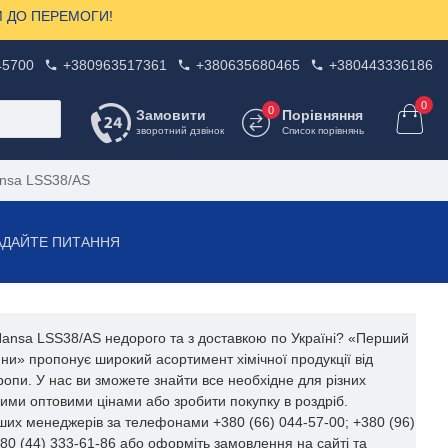
ЗОМ ДО ПЕРЕМОГИ!
45700
+380963517361
+380635680465
+380443336186
0
0
Замовити
Порівняння
зворотний дзвінок
Список порівнянь
nsa LSS38/AS
АДАЙТЕ ПИТАННЯ
ansa LSS38/AS недорого та з доставкою по Україні? «Перший
ини» пропонує широкий асортимент хімічної продукції від
ропи. У нас ви зможете знайти все необхідне для різних
ими оптовими цінами або зробити покупку в роздріб.
аших менеджерів за телефонами +380 (66) 044-57-00; +380 (96)
380 (44) 333-61-86 або оформіть замовлення на сайті та