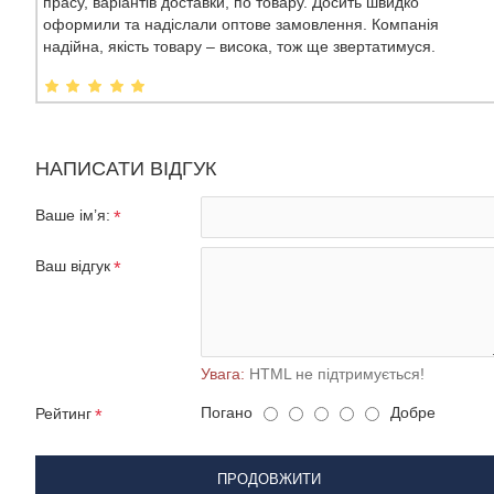
прасу, варіантів доставки, по товару. Досить швидко
оформили та надіслали оптове замовлення. Компанія
надійна, якість товару – висока, тож ще звертатимуся.
НАПИСАТИ ВІДГУК
Ваше ім’я:
Ваш відгук
Увага:
HTML не підтримується!
Погано
Добре
Рейтинг
ПРОДОВЖИТИ