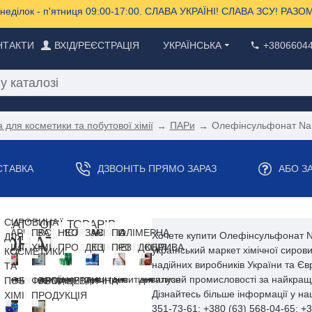
еділок - п'ятниця 09:00-17:00. СЛАВА УКРАЇНІ! СЛАВА ЗСУ! РА
НТАКТИ
ВХІД/РЕЄСТРАЦІЯ
УКРАЇНСЬКА
+3806604
 для косметики та побутової хімії
ПАРи
Олефінсульфонат Na
СТАВКА
ДЗВОНІТЬ ПРЯМО ЗАРАЗ
АБО З
СИРОВИНА
КАТЕГОРІЇ ТОВАРІВ
ХАРЧОВА
ПРОМИСЛОВА
НЕОРГАНІЧНА
ЗАСОБИ
ПОЛІМЕРНА
Хочете купити Олефінсульфонат N
ДЛЯ
ФОНАТ
ХІМІЯ
ХІМІЯ
ПРОДУКЦІЯ
ДЕЗІНФЕКЦІЇ
ПРОДУКЦІЯ
ДОБРИВА
український маркет хімічної сиров
КОСМЕТИКИ
надійних виробників України та Єв
ТА
галузей промисловості за найкращ
дивитися
дивитися
дивитися
дивитися
дивитися
дивитися
ПОБУТОВОЇ
ФАРМАЦЕВТИЧНА
Дізнайтесь більше інформації у н
ХІМІЇ
ПРОДУКЦІЯ
351-73-61; +380 (63) 568-04-65; +