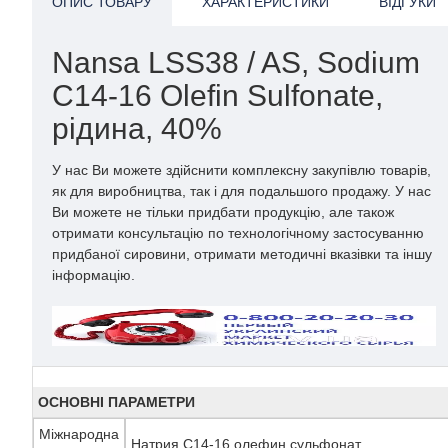
ОПИС ТОВАРУ
ХАРАКТЕРИСТИКИ
ВІДГУКИ
Nansa LSS38 / AS, Sodium
C14-16 Olefin Sulfonate,
рідина, 40%
У нас Ви можете здійснити комплексну закупівлю товарів,
як для виробництва, так і для подальшого продажу. У нас
Ви можете не тільки придбати продукцію, але також
отримати консультацію по технологічному застосуванню
придбаної сировини, отримати методичні вказівки та іншу
інформацію.
Ціну та наявність, будь ласка, уточнюйте у відділі
продажів:
ОСНОВНІ ПАРАМЕТРИ
Міжнародна
Натрия C14-16 олефин сульфонат