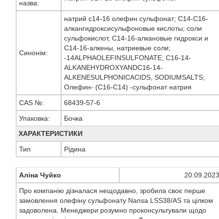
назва:
натрий c14-16 олефин сульфонат; C14-C16-
алкангидроксисульфоновые кислоты; соли
сульфокислот, C14-16-алкановые гидрокси и
C14-16-алкены, натриевые соли;
Синонім:
-14ALPHAOLEFINSULFONATE; C16-14-
ALKANEHYDROXYANDC16-14-
ALKENESULPHONICACIDS, SODIUMSALTS;
Олефин- (C16-C14) -сульфонат натрия
CAS №:
68439-57-6
Упаковка:
Бочка
ХАРАКТЕРИСТИКИ
Тип
Рідина
Аліна Чуйко
20.09.202
Про компанію дізналася нещодавно, зробила своє перше
замовлення олефіну сульфонату Nansa LSS38/AS та цілком
задоволена. Менеджери розумно проконсультували щодо