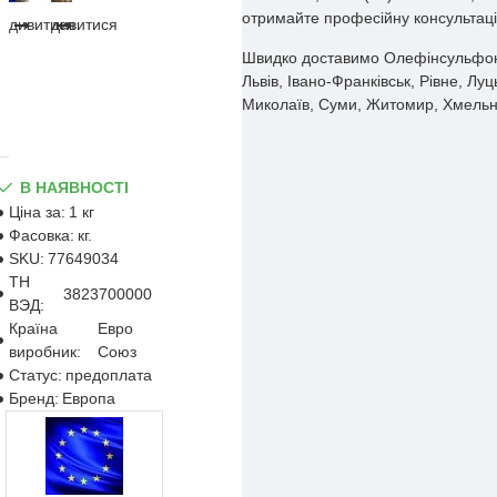
отримайте професійну консультац
дивитися
дивитися
Швидко доставимо Олефінсульфонат
Львів, Івано-Франківськ, Рівне, Лу
Миколаїв, Суми, Житомир, Хмельниц
В НАЯВНОСТІ
Ціна за:
1 кг
Фасовка:
кг.
SKU:
77649034
ТН
3823700000
ВЭД:
Країна
Евро
виробник:
Союз
Статус:
предоплата
Бренд:
Европа