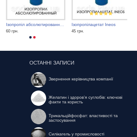
Ізопропіл абсолютированный
Ізопропілацетат Ineos
60 грн.
45 грн.
ОСТАННІ ЗАПИСИ
Звернення керівництва компанії
Желатин і здоров’я суглобів: ключові
факти та користь
Трикальційфосфат: властивості та
застосування
Силікагель у промисловості