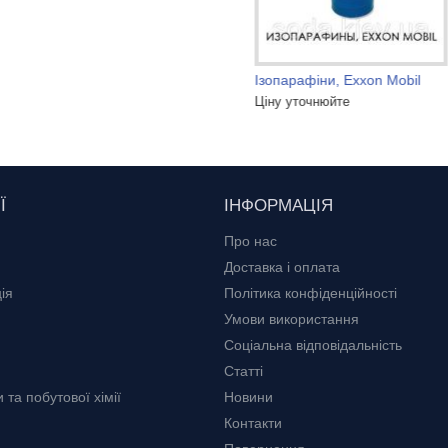
oлефиналкенсульфонат 45%
Ізопарафіни, Exxon Mobil
40 грн.
Ціну уточнюйте
Ї
ІНФОРМАЦІЯ
Про нас
Доставка і оплата
ія
Політика конфіденційності
Умови використання
Соціальна відповідальність
Статті
та побутової хімії
Новини
Контакти