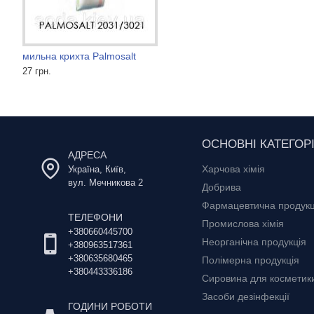
мильна крихта Palmosalt
Лаурамін Оксид 30%
Lakeland ТАВ II загусник
27 грн.
64 грн.
47 грн.
ОСНОВНІ КАТЕГОРІ
АДРЕСА
Харчова хімія
Україна, Київ,
вул. Мечникова 2
Добрива
Фармацевтична продукц
ТЕЛЕФОНИ
Промислова хімія
+380660445700
Неорганічна продукція
+380963517361
+380635680465
Полімерна продукція
+380443336186
Сировина для косметики 
Засоби дезінфекції
ГОДИНИ РОБОТИ