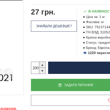
27 грн.
В НАЯВНОС
Ціна за:
1 кг
Фасовка:
кг.
ЗНАЙШЛИ ДЕШЕВШЕ?
SKU:
7913714
ТН ВЭД:
31052
Країна виробн
Статус:
предоп
Бренд:
Европа
1220 перегл
▲
▼
ЗАДАТИ ПИТАННЯ
енеджерів,