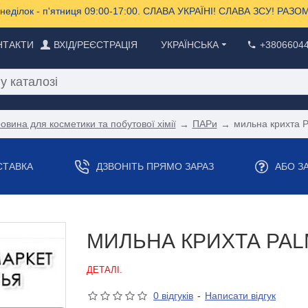
еділок - п'ятниця 09:00-17:00. СЛАВА УКРАЇНІ! СЛАВА ЗСУ! РА
НТАКТИ
ВХІД/РЕЄСТРАЦІЯ
УКРАЇНСЬКА
+3806604
овина для косметики та побутової хімії
ПАРи
мильна крихта P
СТАВКА
ДЗВОНІТЬ ПРЯМО ЗАРАЗ
АБО З
МИЛЬНА КРИХТА PA
ДЕТАЛІ.
0 відгуків
-
Написати відгук