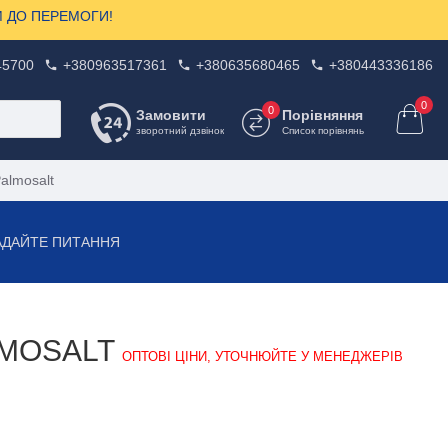
ЗОМ ДО ПЕРЕМОГИ!
45700
+380963517361
+380635680465
+380443336186
0
0
Замовити
Порівняння
зворотний дзвінок
Список порівнянь
almosalt
АДАЙТЕ ПИТАННЯ
LMOSALT
ОПТОВІ ЦІНИ, УТОЧНЮЙТЕ У МЕНЕДЖЕРІВ