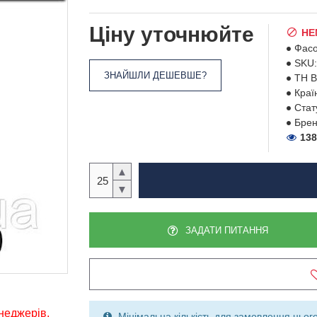
Ціну уточнюйте
НЕ
Фасо
SKU:
ЗНАЙШЛИ ДЕШЕВШЕ?
ТН В
Краї
Стат
Брен
138
▲
▼
ЗАДАТИ ПИТАННЯ
енеджерів,
Мінімальна кількість для замовлення цього