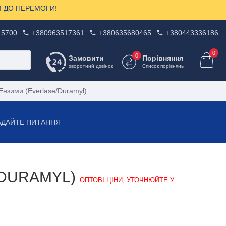
ЗОМ ДО ПЕРЕМОГИ!
45700
+380963517361
+380635680465
+380443336186
0
0
Замовити
Порівняння
зворотний дзвінок
Список порівнянь
Ензими (Everlase/Duramyl)
АДАЙТЕ ПИТАННЯ
/DURAMYL)
ОПТОВІ ЦІНИ, УТОЧНЮЙТЕ У