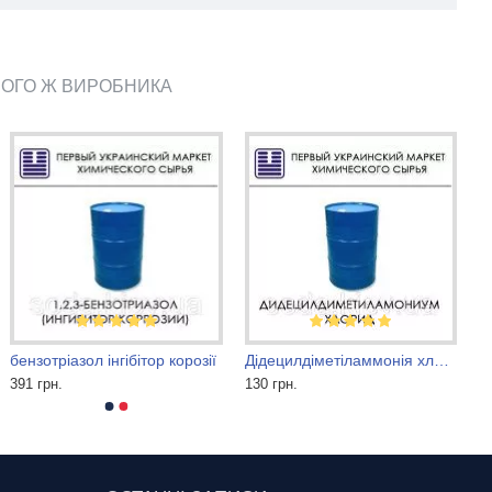
ЬОГО Ж ВИРОБНИКА
бензотріазол інгібітор корозії
Дідецилдіметіламмонія хлорид
391 грн.
130 грн.