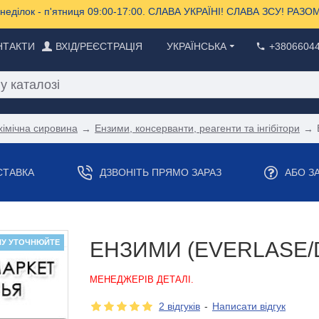
еділок - п'ятниця 09:00-17:00. СЛАВА УКРАЇНІ! СЛАВА ЗСУ! РА
НТАКТИ
ВХІД/РЕЄСТРАЦІЯ
УКРАЇНСЬКА
+3806604
хімічна сировина
Ензими, консерванти, реагенти та інгібітори
СТАВКА
ДЗВОНІТЬ ПРЯМО ЗАРАЗ
АБО З
НУ УТОЧНЮЙТЕ
ЕНЗИМИ (EVERLASE
МЕНЕДЖЕРІВ ДЕТАЛІ.
2 відгуків
-
Написати відгук