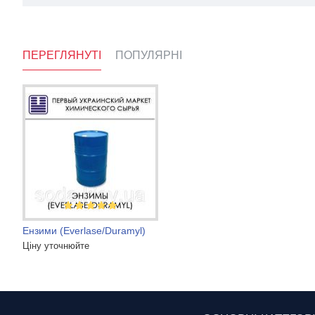
ПЕРЕГЛЯНУТІ
ПОПУЛЯРНІ
Ензими (Everlase/Duramyl)
DBNPA 2,2-дибромо-3-нитрилопропионамид
Амінотріметілен
Ціну уточнюйте
Ціну уточнюйте
54 грн.