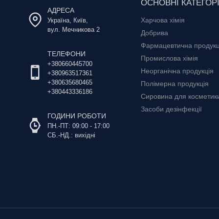
ОСНОВНІ КАТЕГОРІ
АДРЕСА
Харчова хімія
Україна, Київ,
вул. Мечникова 2
Добрива
Фармацевтична продукц
ТЕЛЕФОНИ
Промислова хімія
+380660445700
Неорганічна продукція
+380963517361
+380635680465
Полімерна продукція
+380443336186
Сировина для косметики 
Засоби дезінфекції
ГОДИНИ РОБОТИ
ПН.-ПТ: 09:00 - 17:00
СБ.-НД.: вихідні