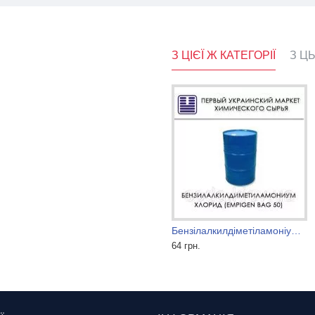
З ЦІЄЇ Ж КАТЕГОРІЇ
З Ц
фосфоновая кислота
аминопропил додециламин 30%
Бензілалкилдіметіламоніум хлорид (Empigen BAG 50), дезинфектант
350 грн.
64 грн.