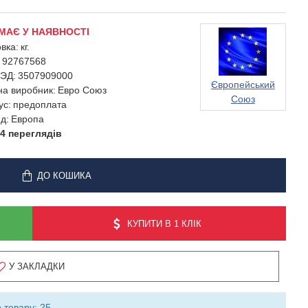
МАЄ У НАЯВНОСТІ
вка:
кг.
92767568
ЭД:
3507909000
Європейський
на виробник:
Евро Союз
Союз
ус:
предоплата
д:
Европа
4 переглядів
ДО КОШИКА
КУПИТИ В 1 КЛІК
У ЗАКЛАДКИ
 товару: 25.