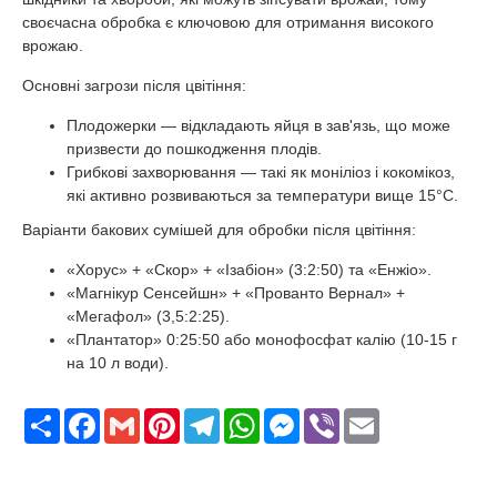
своєчасна обробка є ключовою для отримання високого
врожаю.
Основні загрози після цвітіння:
Плодожерки — відкладають яйця в зав'язь, що може
призвести до пошкодження плодів.
Грибкові захворювання — такі як моніліоз і кокомікоз,
які активно розвиваються за температури вище 15°C.
Варіанти бакових сумішей для обробки після цвітіння:
«Хорус» + «Скор» + «Ізабіон» (3:2:50) та «Енжіо».
«Магнікур Сенсейшн» + «Прованто Вернал» +
«Мегафол» (3,5:2:25).
«Плантатор» 0:25:50 або монофосфат калію (10-15 г
на 10 л води).
Поширити
Facebook
Gmail
Pinterest
Telegram
WhatsApp
Messenger
Viber
Email