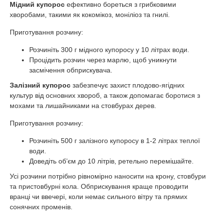
Мідний купорос
ефективно бореться з грибковими
хворобами, такими як кокомікоз, моніліоз та гнилі.
Приготування розчину:
Розчиніть 300 г мідного купоросу у 10 літрах води.
Процідить розчин через марлю, щоб уникнути
засмічення обприскувача.
Залізний купорос
забезпечує захист плодово-ягідних
культур від основних хвороб, а також допомагає боротися з
мохами та лишайниками на стовбурах дерев.
Приготування розчину:
Розчиніть 500 г залізного купоросу в 1-2 літрах теплої
води.
Доведіть об’єм до 10 літрів, ретельно перемішайте.
Усі розчини потрібно рівномірно наносити на крону, стовбури
та пристовбурні кола. Обприскування краще проводити
вранці чи ввечері, коли немає сильного вітру та прямих
сонячних променів.