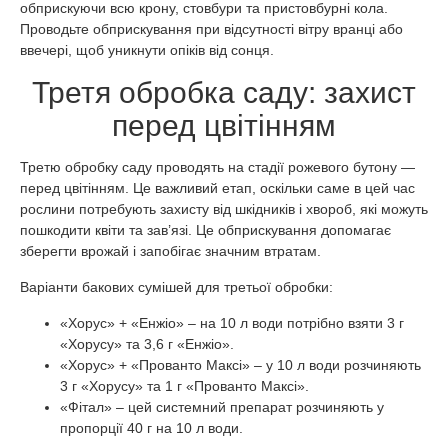
обприскуючи всю крону, стовбури та пристовбурні кола.
Проводьте обприскування при відсутності вітру вранці або
ввечері, щоб уникнути опіків від сонця.
Третя обробка саду: захист
перед цвітінням
Третю обробку саду проводять на стадії рожевого бутону —
перед цвітінням. Це важливий етап, оскільки саме в цей час
рослини потребують захисту від шкідників і хвороб, які можуть
пошкодити квіти та зав’язі. Це обприскування допомагає
зберегти врожай і запобігає значним втратам.
Варіанти бакових сумішей для третьої обробки:
«Хорус» + «Енжіо» – на 10 л води потрібно взяти 3 г
«Хорусу» та 3,6 г «Енжіо».
«Хорус» + «Прованто Максі» – у 10 л води розчиняють
3 г «Хорусу» та 1 г «Прованто Максі».
«Фітал» – цей системний препарат розчиняють у
пропорції 40 г на 10 л води.