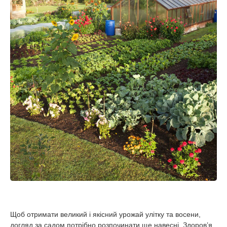
Щоб отримати великий і якісний урожай улітку та восени,
догляд за садом потрібно розпочинати ще навесні. Здоров’я