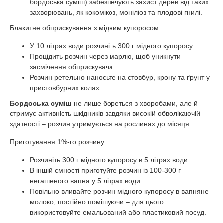
бордоська суміш) забезпечують захист дерев від таких
захворювань, як кокомікоз, моніліоз та плодові гнилі.
Блакитне обприскування з мідним купоросом:
У 10 літрах води розчиніть 300 г мідного купоросу.
Процідить розчин через марлю, щоб уникнути
засмічення обприскувача.
Розчин ретельно наносьте на стовбур, крону та ґрунт у
пристовбурних колах.
Бордоська суміш
не лише бореться з хворобами, але й
стримує активність шкідників завдяки високій обволікаючій
здатності – розчин утримується на рослинах до місяця.
Приготування 1%-го розчину:
Розчиніть 300 г мідного купоросу в 5 літрах води.
В іншій ємності приготуйте розчин із 100-300 г
негашеного вапна у 5 літрах води.
Повільно вливайте розчин мідного купоросу в вапняне
молоко, постійно помішуючи – для цього
використовуйте емальований або пластиковий посуд.