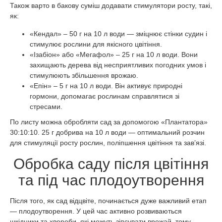
Також варто в бакову суміш додавати стимулятори росту, такі,
як:
«Кендал» – 50 г на 10 л води — зміцнює стінки судин і
стимулює рослини для якісного цвітіння.
«Ізабіон» або «Мегафол» – 25 г на 10 л води. Вони
захищають дерева від несприятливих погодних умов і
стимулюють збільшення врожаю.
«Епін» – 5 г на 10 л води. Він активує природні
гормони, допомагає рослинам справлятися зі
стресами.
По листу можна обробляти сад за допомогою «Плантатора»
30:10:10. 25 г добрива на 10 л води — оптимальний розчин
для стимуляції росту рослин, поліпшення цвітіння та зав’язі.
Обробка саду після цвітіння
та під час плодоутворення
Після того, як сад відцвіте, починається дуже важливий етап
— плодоутворення. У цей час активно розвиваються
шкідники та хвороби, які можуть зіпсувати врожай, тому