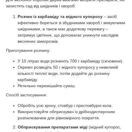
захистять сад від шкідників і хвороб:
Розчин із карбаміду та мідного купоросу
– засіб
ефективно бореться зі збудниками хвороб і зимуючими
шкідниками, а також має додаткову перевагу –
затримує цвітіння, що допомагає уникнути наслідків
весняних заморозків.
Приготування розчину:
У 10 літрах води розчиніть 700 г карбаміду (сечовини).
Окремо розведіть 50 г мідного купоросу у невеликій
кількості теплої води, потім додайте до розчину
карбаміду.
Ретельно перемішайте суміш.
Спосіб застосування:
Обробіть усю крону, стовбур і пристовбурні кола.
Використовуйте обприскувач із дрібнодисперсним
розпилювачем для рівномірного покриття.
Обприскування препаратами міді
(мідний купорос,