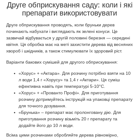
Друге обприскування саду: коли і які
препарати використовувати
Друге обприскування проводять, коли бруньки дерев
починають набухати і виглядають як зелені конуси. Це
зазвичай відбувається у другій половині березня — середині
квітня. Ця обробка має на меті захистити дерева від весняних
хвороб і шкідників, а також стимулювати їх здоровий ріст.
Варіанти бакових сумішей для другого обприскування:
«Хорус» + «Актара». Для розчину потрібно взяти на 10
л води 1,4 г «Хорусу» та 1,4 г «Актари». Ця суміш
ефективна навіть при температурі 5-10°C.
«Хорус» + «Прованто Профі». Для приготування
розчину дотримуйтесь інструкцій на упаковці препарату
для точного дозування.
«Брунька» – препарат має пролонговану дію. Для
приготування розчину візьміть 20 г препарату та
додайте його до 10 л води.
Всіма цими розчинами обробляйте дерева рівномірно,