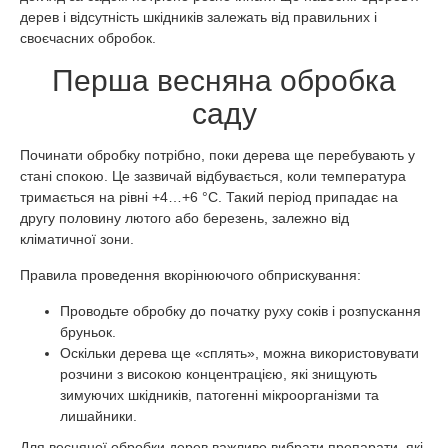
дерев і відсутність шкідників залежать від правильних і
своєчасних обробок.
Перша весняна обробка
саду
Починати обробку потрібно, поки дерева ще перебувають у
стані спокою. Це зазвичай відбувається, коли температура
тримається на рівні +4…+6 °C. Такий період припадає на
другу половину лютого або березень, залежно від
кліматичної зони.
Правила проведення вкорінюючого обприскування:
Проводьте обробку до початку руху соків і розпускання
бруньок.
Оскільки дерева ще «сплять», можна використовувати
розчини з високою концентрацією, які знищують
зимуючих шкідників, патогенні мікроорганізми та
лишайники.
Для весняної обробки дерев важливо вибрати препарати, які