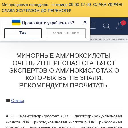
Ми працюємо понеділок - п'ятниця 09:00-17:00. СЛАВА УКРАЇНІ!
СЛАВА ЗСУ! РАЗОМ ДО ПЕРЕМОГИ!
×
Продовжити українською?
0
Так
залишити як є
Записи сайта
Статьи
Минорные аминоксилоты, очень интересная статья от
МИНОРНЫЕ АМИНОКСИЛОТЫ,
ОЧЕНЬ ИНТЕРЕСНАЯ СТАТЬЯ ОТ
ЭКСПЕРТОВ О АМИНОКИСЛОТАХ О
КОТОРЫХ ВЫ НЕ ЗНАЛИ,
РЕКОМЕНДУЕМ ПРОЧИТАТЬ.
Статьи
АТФ − аденозинтрифосфат ДНК − дезоксирибонуклеиновая
кислота РНК − рибонуклеиновая кислота рРНК − рибосомная
РНК тРНК − транспортная РНК ЦНС − центральная нервная