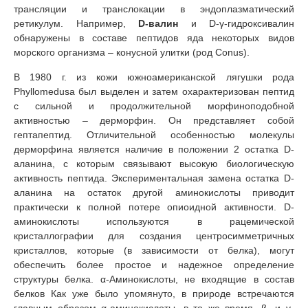
трансляции и транслокации в эндоплазматический
ретикулум. Например,
D-валин
и D-γ-гидроксивалин
обнаружены в составе пептидов яда некоторых видов
морского организма – конусной улитки (род Conus).
В 1980 г. из кожи южноамериканской лягушки рода
Phyllomedusa был выделен и затем охарактеризован пептид
с сильной и продолжительной морфиноподобной
активностью – дерморфин. Он представляет собой
гептапептид. Отличительной особенностью молекулы
дерморфина является наличие в положении 2 остатка D-
аланина, с которым связывают высокую биологическую
активность пептида. Экспериментальная замена остатка D-
аланина на остаток другой аминокислоты приводит
практически к полной потере опиоидной активности. D-
аминокислоты используются в рацемической
кристаллографии для создания центросимметричных
кристаллов, которые (в зависимости от белка), могут
обеспечить более простое и надежное определение
структуры белка. α-Аминокислоты, не входящие в состав
белков Как уже было упомянуто, в природе встречаются
главным образом α-аминокислоты, в то же время, β- и γ-