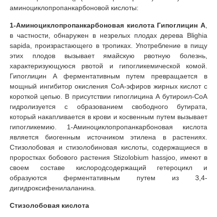
аминоциклопропанкарбоновой кислоты:
1-Аминоциклопропанкарбоновая кислота Гипоглицин А
,
в частности, обнаружен в незрелых плодах дерева Blighia
sapida, произрастающего в тропиках. Употребление в пищу
этих плодов вызывает ямайскую рвотную болезнь,
характеризующуюся рвотой и гипогликемической комой.
Гипоглицин А ферментативным путем превращается в
мощный ингибитор окисления СоА-эфиров жирных кислот с
короткой цепью. В присутствии гипоглицина А бутироил-СоА
гидролизуется с образованием свободного бутирата,
который накапливается в крови и косвенным путем вызывает
гипогликемию. 1-Аминоциклопропанкарбоновая кислота
является биогенным источником этилена в растениях.
Стизолобовая и стизолобиновая кислоты, содержащиеся в
проростках бобового растения Stizolobium hassjoo, имеют в
своем составе кислородсодержащий гетероцикл и
образуются ферментативным путем из 3,4-
дигидроксифенилаланина.
Стизолобовая кислота