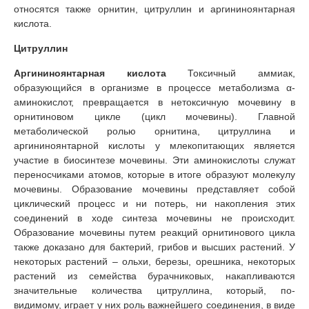
относятся также орнитин, цитруллин и аргининоянтарная
кислота.
Цитруллин
Аргининоянтарная кислота
Токсичный аммиак,
образующийся в организме в процессе метаболизма α-
аминокислот, превращается в нетоксичную мочевину в
орнитиновом цикле (цикл мочевины). Главной
метаболической ролью орнитина, цитруллина и
аргининоянтарной кислоты у млекопитающих является
участие в биосинтезе мочевины. Эти аминокислоты служат
переносчиками атомов, которые в итоге образуют молекулу
мочевины. Образование мочевины представляет собой
циклический процесс и ни потерь, ни накопления этих
соединений в ходе синтеза мочевины не происходит.
Образование мочевины путем реакций орнитинового цикла
также доказано для бактерий, грибов и высших растений. У
некоторых растений – ольхи, березы, орешника, некоторых
растений из семейства бурачниковых, накапливаются
значительные количества цитруллина, который, по-
видимому, играет у них роль важнейшего соединения, в виде