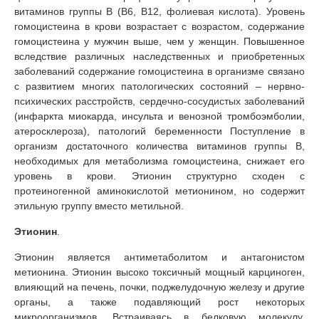
витаминов группы В (В6, В12, фолиевая кислота). Уровень
гомоцистеина в крови возрастает с возрастом, содержание
гомоцистеина у мужчин выше, чем у женщин. Повышенное
вследствие различных наследственных и приобретенных
заболеваний содержание гомоцистеина в организме связано
с развитием многих патологических состояний – нервно-
психических расстройств, сердечно-сосудистых заболеваний
(инфаркта миокарда, инсульта и венозной тромбоэмболии,
атеросклероза), патологий беременности Поступление в
организм достаточного количества витаминов группы В,
необходимых для метаболизма гомоцистеина, снижает его
уровень в крови. Этионин структурно сходен с
протеиногенной аминокислотой метионином, но содержит
этильную группу вместо метильной.
Этионин
.
Этионин является антиметаболитом и антагонистом
метионина. Этионин высоко токсичный мощный карциноген,
влияющий на печень, почки, поджелудочную железу и другие
органы, а также подавляющий рост некоторых
микроорганизмов. Встраиваясь в белковую молекулу,