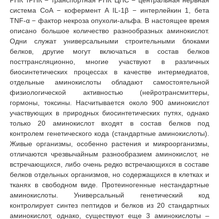
система СоА − кофермент А IL-1β − интерлейкин 1, бета
TNF-α − фактор некроза опухоли-альфа. В настоящее время
описано большое количество разнообразных аминокислот.
Одни служат универсальными строительными блоками
белков, другие могут включаться в состав белков
посттрансляционно, многие участвуют в различных
биосинтетических процессах в качестве интермедиатов,
отдельные аминокислоты обладают самостоятельной
физиологической активностью (нейротрансмиттеры,
гормоны, токсины. Насчитывается около 900 аминокислот
участвующих в природных биосинтетических путях, однако
только 20 аминокислот входят в состав белков под
контролем генетического кода (стандартные аминокислоты).
Живые организмы, особенно растения и микроорганизмы,
отличаются чрезвычайным разнообразием аминокислот, не
встречающихся, либо очень редко встречающихся в составе
белков отдельных организмов, но содержащихся в клетках и
тканях в свободном виде. Протеиногенные нестандартные
аминокислоты. Универсальный генетический код
контролирует синтез пептидов и белков из 20 стандартных
аминокислот, однако, существуют еще 3 аминокислоты –