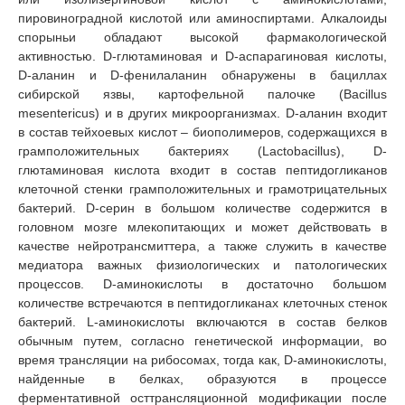
пировиноградной кислотой или аминоспиртами. Алкалоиды
спорыньи обладают высокой фармакологической
активностью. D-глютаминовая и D-аспарагиновая кислоты,
D-аланин и D-фенилаланин обнаружены в бациллах
сибирской язвы, картофельной палочке (Bacillus
mesentericus) и в других микроорганизмах. D-аланин входит
в состав тейхоевых кислот – биополимеров, содержащихся в
грамположительных бактериях (Lactobacillus), D-
глютаминовая кислота входит в состав пептидогликанов
клеточной стенки грамположительных и грамотрицательных
бактерий. D-серин в большом количестве содержится в
головном мозге млекопитающих и может действовать в
качестве нейротрансмиттера, а также служить в качестве
медиатора важных физиологических и патологических
процессов. D-аминокислоты в достаточно большом
количестве встречаются в пептидогликанах клеточных стенок
бактерий. L-аминокислоты включаются в состав белков
обычным путем, согласно генетической информации, во
время трансляции на рибосомах, тогда как, D-аминокислоты,
найденные в белках, образуются в процессе
ферментативной осттрансляционной модификации после