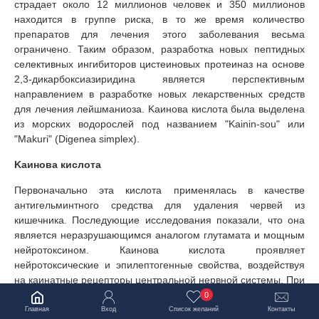
страдает около 12 миллионов человек и 350 миллионов
находится в группе риска, в то же время количество
препаратов для лечения этого заболевания весьма
ограничено. Таким образом, разработка новых пептидных
селективных ингибиторов цистеиновых протеиназ на основе
2,3-дикарбоксиазиридина является перспективным
направлением в разработке новых лекарственных средств
для лечения лейшманиоза. Kаинова кислота была выделена
из морских водорослей под названием "Kainin-sou" или
"Makuri" (Digenea simplex).
Kаинова кислота
Первоначально эта кислота применялась в качестве
антигельминтного средства для удаления червей из
кишечника. Последующие исследования показали, что она
является неразрушающимся аналогом глутамата и мощным
нейротоксином. Каинова кислота проявляет
нейротоксические и эпилептогенные свойства, воздействуя
на каинатные рецепторы центральной нервной системы. При
связывании с соответствующими рецепторами, каинова
0
кислота вызывает ряд клеточных ответов, в том числе приток
Главная
Вход
Список желаний
Контакты