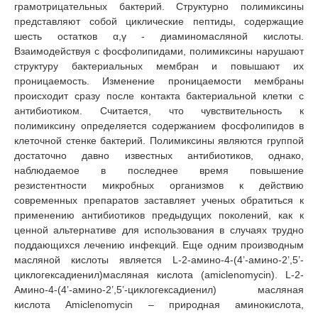
грамотрицательных бактерий. Структурно полимиксины
представляют собой циклические пептиды, содержащие
шесть остатков α,γ - диаминомасляной кислоты.
Взаимодействуя с фосфолипидами, полимиксины нарушают
структуру бактериальных мембран и повышают их
проницаемость. Изменение проницаемости мембраны
происходит сразу после контакта бактериальной клетки с
антибиотиком. Считается, что чувствительность к
полимиксину определяется содержанием фосфолипидов в
клеточной стенке бактерий. Полимиксины являются группой
достаточно давно известных антибиотиков, однако,
наблюдаемое в последнее время повышение
резистентности микробных организмов к действию
современных препаратов заставляет ученых обратиться к
применению антибиотиков предыдущих поколений, как к
ценной альтернативе для использования в случаях трудно
поддающихся лечению инфекций. Еще одним производным
масляной кислоты является L-2-амино-4-(4’-амино-2’,5’-
циклогексадиенил)масляная кислота (amiclenomycin). L-2-
Амино-4-(4’-амино-2’,5’-циклогексадиенил) масляная
кислота Аmiclenomycin – природная аминокислота,