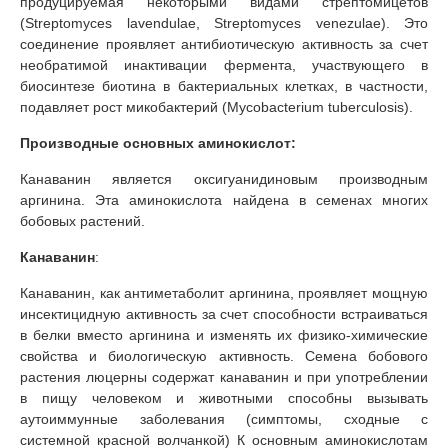
продуцируемая некоторыми видами стрептомицетов
(Streptomyces lavendulae, Streptomyces venezulae). Это
соединение проявляет антибиотическую активность за счет
необратимой инактивации фермента, участвующего в
биосинтезе биотина в бактериальных клетках, в частности,
подавляет рост микобактерий (Mycobacterium tuberculosis).
Производные основных аминокислот:
Канаванин является оксигуанидиновым производным
аргинина. Эта аминокислота найдена в семенах многих
бобовых растений.
Канаванин
:
Канаванин, как антиметаболит аргинина, проявляет мощную
инсектицидную активность за счет способности встраиваться
в белки вместо аргинина и изменять их физико-химические
свойства и биологическую активность. Семена бобового
растения люцерны содержат канаванин и при употреблении
в пищу человеком и животными способны вызывать
аутоиммунные заболевания (симптомы, сходные с
системной красной волчанкой) К основным аминокислотам