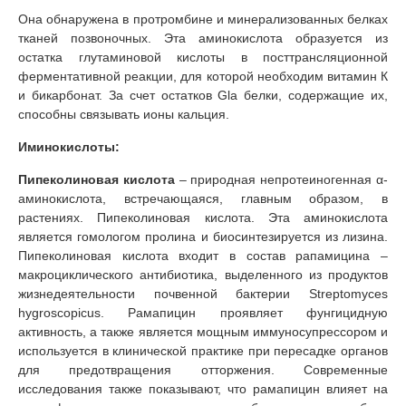
Она обнаружена в протромбине и минерализованных белках
тканей позвоночных. Эта аминокислота образуется из
остатка глутаминовой кислоты в посттрансляционной
ферментативной реакции, для которой необходим витамин К
и бикарбонат. За счет остатков Gla белки, содержащие их,
способны связывать ионы кальция.
Иминокислоты:
Пипеколиновая кислота
– природная непротеиногенная α-
аминокислота, встречающаяся, главным образом, в
растениях. Пипеколиновая кислота. Эта аминокислота
является гомологом пролина и биосинтезируется из лизина.
Пипеколиновая кислота входит в состав рапамицина –
макроциклического антибиотика, выделенного из продуктов
жизнедеятельности почвенной бактерии Streptomyces
hygroscopicus. Рамапицин проявляет фунгицидную
активность, а также является мощным иммуносупрессором и
используется в клинической практике при пересадке органов
для предотвращения отторжения. Современные
исследования также показывают, что рамапицин влияет на