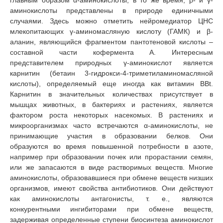
аминокислоты представлены в природе единичными
случаями. Здесь можно отметить нейромедиатор ЦНС
млекопитающих γ-аминомасляную кислоту (ГАМК) и β-
аланин, являющийся фрагментом пантотеновой кислоты –
составной части кофермента А. Интересным
представителем природных γ-аминокислот является
карнитин (бетаин 3-гидрокси-4-триметиламиномасляной
кислоты), определяемый еще иногда как витамин ВBt.
Карнитин в значительных количествах присутствует в
мышцах животных, в бактериях и растениях, является
фактором роста некоторых насекомых. В растениях и
микроорганизмах часто встречаются α-аминокислоты, не
принимающие участия в образовании белков. Они
образуются во время повышенной потребности в азоте,
например при образовании почек или прорастании семян,
или же запасаются в виде растворимых веществ. Многие
аминокислоты, образовавшиеся при обмене веществ низших
организмов, имеют свойства антибиотиков. Они действуют
как аминокислоты антагонисты, т. е., являются
конкурентными ингибиторами при обмене веществ,
задерживая определенные ступени биосинтеза аминокислот