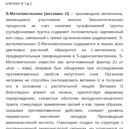
клетках и т.д.).
S-Метилметионин (витамин U)
– производное метионина,
являющиеся участником многих биосинтетических
процессов за счет наличия сульфониевой группы
(сульфониевая группа содержит положительно заряженный
ион серы, связанный с тремя органическими радикалами). S-
метилметионин S-Метилметионин содержится в тканях всех
цветковых растений, образуется из L-метионина с
предварительным превращением в S-аденозилметионин. S-
Метилметионин известен как анти-язвенный фактор (U от
ulcer – язва), впервые был обнаружен при исследовании
противоязвенных свойств капустного сока. Организм
человека не способен синтезировать витамин U и получает
его в основном с растительной пищей. Витамин U
благотворно влияет на печень, препятствуя жировому
перерождению, слизистые оболочки желудочно-кишечного
тракта, стимулируя заживление эрозий и язв, таким образом,
оказывая противоязвенное действие, снижает уровень
перекисного окисления липидов. Производные
аминомасляной кислоты. Гомосерин сходен по структуре с
протеиногенной аминокислотой серином, но отличается от