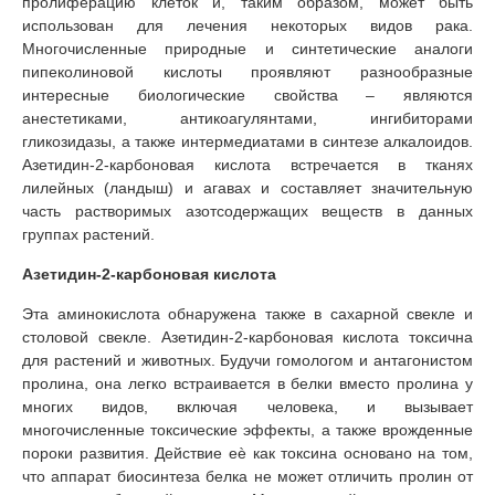
пролиферацию клеток и, таким образом, может быть
использован для лечения некоторых видов рака.
Многочисленные природные и синтетические аналоги
пипеколиновой кислоты проявляют разнообразные
интересные биологические свойства – являются
анестетиками, антикоагулянтами, ингибиторами
гликозидазы, а также интермедиатами в синтезе алкалоидов.
Азетидин-2-карбоновая кислота встречается в тканях
лилейных (ландыш) и агавах и составляет значительную
часть растворимых азотсодержащих веществ в данных
группах растений.
Азетидин-2-карбоновая кислота
Эта аминокислота обнаружена также в сахарной свекле и
столовой свекле. Азетидин-2-карбоновая кислота токсична
для растений и животных. Будучи гомологом и антагонистом
пролина, она легко встраивается в белки вместо пролина у
многих видов, включая человека, и вызывает
многочисленные токсические эффекты, а также врожденные
пороки развития. Действие еѐ как токсина основано на том,
что аппарат биосинтеза белка не может отличить пролин от