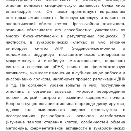
этионин понижает специфическую активность белка либо
инактивирует его. Он также препятствует встраиванию
некоторых аминокислот в белковую молекулу и влияет на
энергетический обмен клеток. Чрезвычайная токсичность
этионина объясняется его способностью участвовать во
многих биосинтетических и регуляторных процессах. В
частности, в эукариотических клетках in vivo этионин
ингибирует синтез АТФ, S-аденозилметионина и
полиаминов, индуцирует постсинтетическое этилирование
макромолекул и ингибирует метилирование, подавляет
синтез и созревание рРНК, влияет на ферментативную
активность, вызывает изменения в субъединицах рибосом и
диссоциацию полисом, ингибирует процесс репликации ДНК
и т.д. На органном уровне (опыты in vivo) поступление
этионина в организм вызывает жировое перерождение
печени, острый панкреатит, развитие карциномы печени.
Вопрос о существовании этионина в природе дискутируется,
однако эта аминокислота широко используется в
исследованиях разнообразных аспектов метаболизма
(изучение темпов старения клеток, особенностей обмена
метионина, ферментативной активности в эукариотических