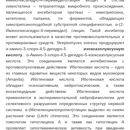
химостатина – тетрапептида микробного происхождения,
являющегося ингибитором протеаз – химотрипсина,
катепсина, папаина, т.е ферментов, обладающих
химотрипсиноподобной субстратной специфичностью. α-(2-
Иминогексагидро-4-пиримидил) глицин. Такой ингибитор
может использоваться в качестве противовоспалительных и
противораковых средств. Streptomyces sviceus продуцируют
α-амино-3-хлоро-4,5-дигидро-5
изоксазолуксусную
кислоту
. α-Амино-3-хлоро-4,5-дигидро-5-изоксазолуксусная
кислота. Это соединение является антибиотиком с
противоопухолевым действием. Иботеновая кислота – одно
из главных ядовитых веществ некоторых видов мухоморов
(Amanita). Иботеновая кислота. Иботеновая кислота
обладает психоактивным, нейротоксическим, а также
инсектицидным действием. Иботеновая кислота
применяется в экспериментальной нейрофизиологии для
селективного разрушения определенных структур нервной
системы. α-(Mетиленциклопропил)глицин выделен из семян
растения личи (Litchi chinensis). Это соединение является
гомологом гипоглицина А и также как гипоглицин А
проявляет гипогликемическую активность при введении