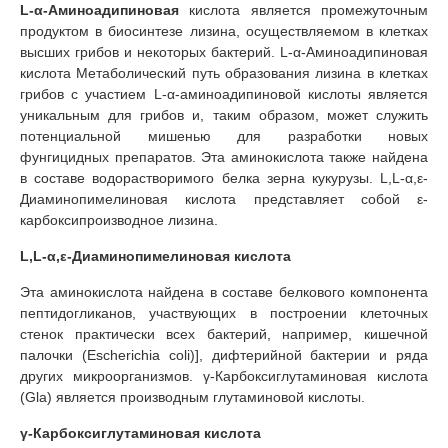
L-α-Аминоадипиновая
кислота является промежуточным
продуктом в биосинтезе лизина, осуществляемом в клетках
высших грибов и некоторых бактерий. L-α-Аминоадипиновая
кислота Метаболический путь образования лизина в клетках
грибов с участием L-α-аминоадипиновой кислоты является
уникальным для грибов и, таким образом, может служить
потенциальной мишенью для разработки новых
фунгицидных препаратов. Эта аминокислота также найдена
в составе водорастворимого белка зерна кукурузы. L,L-α,ε-
Диаминопимелиновая кислота представляет собой ε-
карбоксипроизводное лизина.
L,L-α,ε-Диаминопимелиновая кислота
Эта аминокислота найдена в составе белкового компонента
пептидогликанов, участвующих в построении клеточных
стенок практически всех бактерий, например, кишечной
палочки (Escherichia coli)], дифтерийной бактерии и ряда
других микроорганизмов. γ-Карбоксиглутаминовая кислота
(Gla) является производным глутаминовой кислоты.
γ-Карбоксиглутаминовая кислота