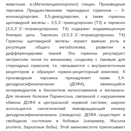
животным. α-(Метиленциклопропил) глицин. Производные
тирозина Предшественники тиреоидных гормонов – 3-
моноиодтирозин, 3,5-дииодтирозин, а также гормоны
щитовидной железы – 3,5,3`-трииодтиронин (Т3) и тироксин
(3,5,3`,5`-тетраиодтиронин, Т4) содержат иодзамещенную
боковую цепь. Тироксин (3,5,3`,5`-тетраиодтиронин, Т4)
Гормоны щитовидной железы играют важную роль в
регуляции общего метаболизма, развития и
дифференцировки тканей. Эти гормоны регулируют
экспрессию генов по механизму, сходному с таковым для
стероидных гормонов, т.е. связываются с внутриклеточным
рецептором и образуют гормон-рецепторный комплекс. К
производным тирозина принадлежит также 3,4-
дигидроксифенилаланин (ДОФА), являющийся
интермедиатом в биосинтезе катехоламинов и меланина.
Для лечения болезни Паркинсона, связанной с нарушением
обмена ДОФА в центральной нервной системе, широко
используется синтетический левовращающий изомер
дигидроксифенилаланина (леводопа). ДОФА существует в
свободном состоянии в бобовых (например, Mucuna
pruriens, бархатные бобы). Этой аминокислоте приписывают