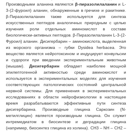
Производными аланина являются
β-пиразолилаланин
и L-
3-(2-фуроил) аланин, обнаруженные в гречихе и ракитнике.
β-Пиразолилаланин также используется для синтеза
искусственных пептидов аналогичных природным с целью
изучения роли отдельных аминокислот в составе
биологически-активных пептидов. β-Пиразолилаланин L-3-(2-
Фуроил) аланин. Дисигербарин – аминокислота, выделенная
из морского организма – губки Dysidea herbacea. Это
вещество является нейротоксином и индуцирует конвульсии
и судороги при введении экспериментальным животным
(мышам).
Дисигербарин
обладает наиболее мощной
эпилептогенной активностью среди аминокислот и
используется в экспериментальных моделях для изучения
соответствующих патологических состояний центральной
нервной системы. Для применения в экспериментальных
исследованиях в области нейрофизиологии в настоящее
время разрабатываются эффективные пути синтеза
дисигербарина. Производные глицина Саркозин (N-
метилглицин) является производным глицина. Он служит
интремедиатом в биосинтезе и деградации глицина
(например, биосинтез глицина из холина). СН3 – NH – CH2 –