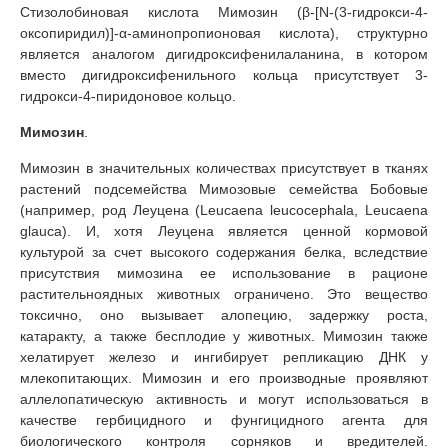
Стизолобиновая кислота Мимозин (β-[N-(3-гидрокси-4-
oксопиридил)]-α-аминопропионовая кислота), структурно
является аналогом дигидроксифенилаланина, в котором
вместо дигидроксифенильного кольца присутствует 3-
гидрокси-4-пиридоновое кольцо.
Мимозин
.
Мимозин в значительных количествах присутствует в тканях
растений подсемейства Мимозовые семейства Бобовые
(например, род Леуцена (Leucaena leucocephala, Leucaena
glauca). И, хотя Леуцена является ценной кормовой
культурой за счет высокого содержания белка, вследствие
присутствия мимозина ее использование в рационе
растительноядных животных ограничено. Это вещество
токсично, оно вызывает алопецию, задержку роста,
катаракту, а также бесплодие у животных. Мимозин также
хелатирует железо и ингибирует репликацию ДНК у
млекопитающих. Мимозин и его производные проявляют
аллелопатическую активность и могут использоваться в
качестве гербицидного и фунгицидного агента для
биологического контроля сорняков и вредителей.