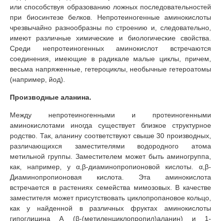
или способствуя образованию ложных последовательностей
при биосинтезе белков. Непротеиногенные аминокислоты
чрезвычайно разнообразны по строению и, следовательно,
имеют различные химические и биологические свойства.
Среди непротеиногенных аминокислот встречаются
соединения, имеющие в радикале малые циклы, причем,
весьма напряженные, гетероциклы, необычные гетероатомы
(например, йод).
Производные аланина.
Между непротеиногенными и протеиногенными
аминокислотами иногда существует близкое структурное
родство. Так, аланину соответствуют свыше 30 производных,
различающихся заместителями водородного атома
метильной группы. Заместителем может быть аминогруппа,
как, например, у α,β-диаминопропионовой кислоты. α,β-
Диаминопропионовая кислота. Эта аминокислота
встречается в растениях семейства мимозовых. В качестве
заместителя может присутствовать циклопропановое кольцо,
как у найденной в различных фруктах аминокислоты
гипоглицина А (β-(метиленциклопропил)аланин) и 1-