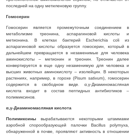
последней на одну метиленовую группу.
Гомосерин
Гомосерин является промежуточным соединением в
метаболизме треонина, аспарагиновой кислоты и
метионина. В клетках бактерий Escherichia coli из
аспарагиновой кислоты образуется гомосерин, который в
дальнейшем превращается в незаменимые для человека
аминокислоты – метионин и треонин. Треонин далее
конвертируется в еще одну незаменимую для человека и
высших животных аминокислоту – изолейцин. В некоторых
растениях, например, в горохе (Pisum sativum), гомосерин
содержится в свободном виде. α,γ-Диаминомасляная
кислота входит в состав пептидных антибиотиков –
полимиксинов.
α,γ-Диаминомасляная кислота
Полимиксины
вырабатываются некоторыми штаммами
аэробной спорообразующей палочки Bacillus polymyxa,
обнаруженной в почве, проявляют активность в отношении