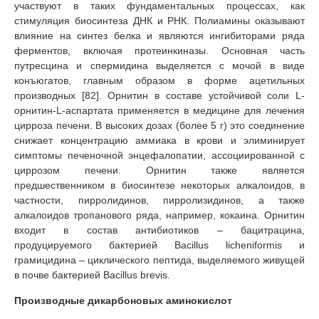
участвуют в таких фундаментальных процессах, как
стимуляция биосинтеза ДНК и РНК. Полиамины оказывают
влияние на синтез белка и являются ингибиторами ряда
ферментов, включая протеинкиназы. Основная часть
путресцина и спермидина выделяется с мочой в виде
конъюгатов, главным образом в форме ацетильных
производных [82]. Орнитин в составе устойчивой соли L-
орнитин-L-аспартата применяется в медицине для лечения
цирроза печени. В высоких дозах (более 5 г) это соединение
снижает концентрацию аммиака в крови и элиминирует
симптомы печеночной энцефалопатии, ассоциированной с
циррозом печени. Орнитин также является
предшественником в биосинтезе некоторых алкалоидов, в
частности, пирролидинов, пирролизидинов, а также
алкалоидов тропанового ряда, например, кокаина. Орнитин
входит в состав антибиотиков – бацитрацина,
продуцируемого бактерией Bacillus licheniformis и
грамицидина – циклического пептида, выделяемого живущей
в почве бактерией Bacillus brevis.
Производные дикарбоновых аминокислот