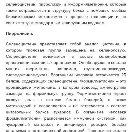
селеноцистеин, пирролизин и N-формилметионин, которые
также встраиваются в структуру белка с помощью особых
биохимических механизмов в процессе трансляции и не
соответствуют стандартным кодирующим кодонам.
Пирролизин.
Селеноцистеин представляет собой аналог цистеина, в
котором тиоловая группа замещена на селеноловую.
Селеноцистеин включается в состав селенобелков
практически всех живых организмов. Он обнаружен в составе
многих ферментов, например, глутатионпероксидаз,
тиоредоксинредуктаз. Ворганизме человека встречается 25
белков, содержащих селеноцистеин. Формилметионин – это
производное метионина, в котором водород аминогруппы
замещен на формильную группу. Формилметионин играет
важную роль в синтезе белков бактерий, а также
митохондрий и хлоропластов и не встречается в составе
цитозольных белков эукариот. В организме человека
формилметионин распознается иммунной системой, как
чужеродный материал и инициирует реакцию борьбы
организма с потенциальной инфекцией. Пирролизин сходен