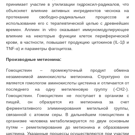
принимает участие в утилизации гидроксил-радикалов, что
объясняет влияние активных ингредиентов чеснока на
протекание свободно-радикальных процессов и
использование его с терапевтической целью с древнейших
времен. Аллиин in vitro оказывает иммуномодулирующее
влияние на некоторые функции клеток периферической
крови, в частности, повышает продукцию цитокинов (IL-1β и
TNF-α) и параметры фагоцитоза.
Производные метионина:
Гомоцистеин – промежуточный продукт обмена
незаменимой аминокислоты метионина. Структурно он
является гомологом аминокислоты цистеина и отличается от
последнего на одну метиленовую группу (-CH2-).
Гомоцистеин. Гомоцистеин не поступает в организм с
пищей, он образуется из метионина за счет
ферментативного элиминирования метильной группы,
связанной с атомом серы. В дальнейшем гомоцистеин в
организме человека метаболизируется по двум основным
путям – реметилирование до метионина и образование
цистеина. Указанные процессы осуществляются при участии