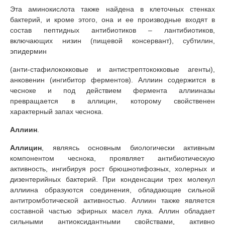
Эта аминокислота также найдена в клеточных стенках
бактерий, и кроме этого, она и ее производные входят в
состав пептидных антибиотиков – лантибиотиков,
включающих низин (пищевой консервант), субтилин,
эпидермин
(анти-стафилококковые и антистрептококковые агенты),
анковенин (ингибитор ферментов). Аллиин содержится в
чесноке и под действием фермента аллииназы
превращается в аллицин, которому свойственен
характерный запах чеснока.
Аллиин
.
Аллицин
, являясь основным биологически активным
компонентом чеснока, проявляет антибиотическую
активность, ингибируя рост брюшнотифозных, холерных и
дизентерийных бактерий. При конденсации трех молекул
аллиина образуются соединения, обладающие сильной
антитромботической активностью. Аллиин также является
составной частью эфирных масел лука. Аллин обладает
сильными антиоксидантными свойствами, активно