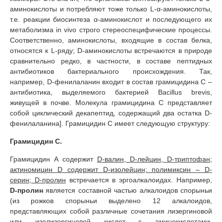
аминокислоты и потребляют тоже только L-α-аминокислоты,
т.е. реакции биосинтеза α-аминокислот и последующего их
метаболизма in vivo строго стереоспецифические процессы.
Соответственно, аминокислоты, входящие в состав белка,
относятся к L-ряду; D-аминокислоты встречаются в природе
сравнительно редко, в частности, в составе пептидных
антибиотиков бактериального происхождения. Так,
например, D-фенилаланин входит в состав грамицидина С –
антибиотика, выделяемого бактерией Bacillus brevis,
живущей в почве. Молекула грамицидина С представляет
собой циклический декапептид, содержащий два остатка D-
фенилаланина]. Грамицидин С имеет следующую структуру:
Грамицидин С.
Грамицидин А содержит
D-валин, D-лейцин, D-триптофан;
актиномицин D содержит D-изолейцин; полимиксин – D-
серин; D-пролин
встречается в эргоалкалоидах. Например,
D-пролин
является составной частью алкалоидов спорыньи
(из рожков спорыньи выделено 12 алкалоидов,
представляющих собой различные сочетания лизергиновой
или изолизергиновой кислот с аминокислотами,