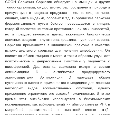
COOH Саркозин Cаркозин обнаружен в мышцах и других
тканях организма, он достаточно распространен в природе и
присутствует в пищевых продуктах – желтке яиц, ветчине,
овощах, мясе индейки, бобовых и т.д. В организме саркозин
ферментативным путем быстро превращается в глицин,
который является не только протеиногенной аминокислотой,
но и предшественником других важнейших биологически
активных веществ – глутатиона, креатина, пуринов и серина.
Саркозин применяется в клинической практике в качестве
вспомогательного средства для лечения шизофрении. Он
влияет на обмен глицина в мозге и таким образом улучшает
психотические и депрессивные симптомы у пациентов с
шизофренией. Два остатка саркозина входят в состав
актиномицина D – антибиотика, продуцируемого
актиномицетами. Актиномицин D нарушает обмен
нуклеиновых кислот и применяется в медицине для лечения
некоторых видов злокачественных опухолей, однако
применение ограничено его высокой токсичностью. В то же
время этот антибиотик используется в биохимических
исследованиях как избирательный ингибитор синтеза РНК в
микробной, растительной и животной клетке. α-(2-
иминогексагидро-4-пиримидил)глицин входит в состав