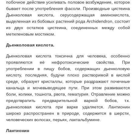
побочное действие усиливать половое возбуждение, которое
бывает после употребления фасоли. Производные цистеина
Дьенколовая кислота, серусодержащая аминокислота,
выделенная из бобовых растений рода Archidendron, состоит
из двух остатков цистеина, соединенных между собой
метиленовым мостиком.
Дьенколовая кислота.
Дьенколовая кислота токсична для человека, особенно
проявляются еѐ нефротоксические свойства. При
употреблении в пищу бобов, содержащих дьенколовую
кислоту, последняя, будучи плохо растворимой в кислой
среде, образует кристаллы, которые раздражают почечные
канальца и мочевыводящее пути. При этом развиваются
боли, колики, тошнота, рвота, гематурия. Отравление можно
предотвратить предварительной варкой бобов, т.к.
дьенколовая кислота при варке удаляется. Лантионин
широко распространен в природе, содержится в шерсти,
человеческих волосах, перьях, лактальбумине.
Лантионин