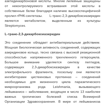
азетидинкарбоновой кислоты. Многие лилейные защищены
от неконтролируемого встраивания этой кислоты в
собственные белки благодаря наличию высокоспецифичной
пролил-тРНК-синтетазы. L-транс-2,3-дикарбоксиазиридин
является метаболитом, выделенным из культуры
Streptomyces.
L-транс-2,3-дикарбоксиазиридин
Это соединение обладает антибактериальным действием.
Мощная биологическая активность соединений, содержащих
азиридиновое кольцо, тесно связана с высокой реакционной
способностью напряженного трехчленного гетероцикла.
Большое внимание уделяется синтезу пептидов,
содержащих 2,3-дикарбоксиазиридин в качестве
электрофильного фрагмента, поскольку они являются
ингибиторами цистеиновых протеиназ – соединений
необходимых для жизненного цикла паразитического
микроорганизма рода Leishmaniа, вызывающего
лейшманиоз – заболевание, входящее в число 13 наиболее
важных тропических болезней списка Всемирной
Организации Здравоохранения. В мире от лейшманиоза