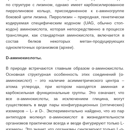
по структуре с лизином, однако имеет карбоксилированное
пирролиновое кольцо, присоединенное к ε-аминогруппе
боковой цепи лизина. Пирролизин – природная, генетически
кодируемая специфическим кодоном (UAG, обычно стоп-
кодон) аминокислота, которая непосредственно в процессе
трансляции, как стандартная аминокислота, включается в
состав белков некоторых метан-продуцирующих
одноклеточных организмов (археи).
D-аминокислоты.
В природе встречаются главным образом α-аминокислоты.
Основная структурная особенность этих соединений (α-
аминокислот) – это наличие асимметрического центра –
атома углерода, при котором находятся аминная и
карбоксильная функциональные группы. Это означает, что
все α-аминокислоты, за исключением глицина, могут
существовать в виде пары конфигурационных (оптических)
изомеров – L- и D-. Экспериментально найдено, что из пар
антиподов молекул α-аминокислот в жизнедеятельности
организмов практически всегда и везде фигурируют только L-
изомеры. Это значит, что организмы синтезируют только L-α-