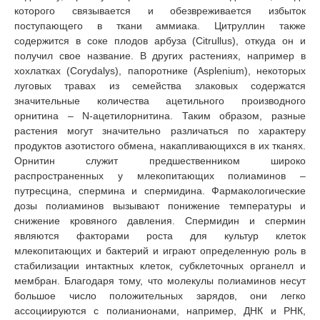
которого связывается и обезвреживается избыток
поступающего в ткани аммиака. Цитруллин также
содержится в соке плодов арбуза (Citrullus), откуда он и
получил свое название. В других растениях, например в
хохлатках (Corydalys), папоротнике (Asplenium), некоторых
луговых травах из семейства злаковых содержатся
значительные количества ацетильного производного
орнитина – N-ацетилорнитина. Таким образом, разные
растения могут значительно различаться по характеру
продуктов азотистого обмена, накапливающихся в их тканях.
Орнитин служит предшественником широко
распространенных у млекопитающих полиаминов –
путресцина, спермина и спермидина. Фармакологические
дозы полиаминов вызывают понижение температуры и
снижение кровяного давления. Спермидин и спермин
являются факторами роста для культур клеток
млекопитающих и бактерий и играют определенную роль в
стабилизации интактных клеток, субклеточных органелл и
мембран. Благодаря тому, что молекулы полиаминов несут
большое число положительных зарядов, они легко
ассоциируются с полианионами, например, ДНК и РНК,