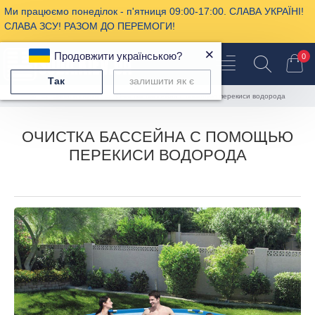
Ми працюємо понеділок - п'ятниця 09:00-17:00. СЛАВА УКРАЇНІ!
СЛАВА ЗСУ! РАЗОМ ДО ПЕРЕМОГИ!
×
Продовжити українською?
0
Так
залишити як є
Записи сайта
Очистка бассейна с помощью перекиси водорода
ОЧИСТКА БАССЕЙНА С ПОМОЩЬЮ
ПЕРЕКИСИ ВОДОРОДА