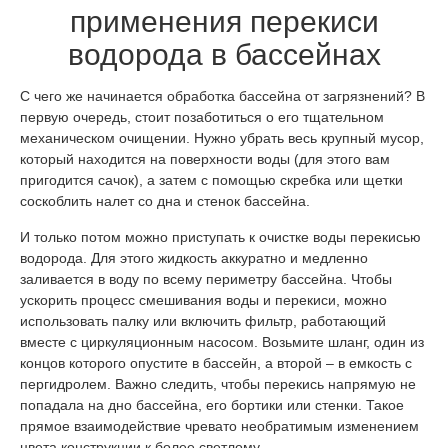
применения перекиси
водорода в бассейнах
С чего же начинается обработка бассейна от загрязнений? В
первую очередь, стоит позаботиться о его тщательном
механическом очищении. Нужно убрать весь крупный мусор,
который находится на поверхности воды (для этого вам
пригодится сачок), а затем с помощью скребка или щетки
соскоблить налет со дна и стенок бассейна.
И только потом можно приступать к очистке воды перекисью
водорода. Для этого жидкость аккуратно и медленно
заливается в воду по всему периметру бассейна. Чтобы
ускорить процесс смешивания воды и перекиси, можно
использовать палку или включить фильтр, работающий
вместе с циркуляционным насосом. Возьмите шланг, один из
концов которого опустите в бассейн, а второй – в емкость с
пергидролем. Важно следить, чтобы перекись напрямую не
попадала на дно бассейна, его бортики или стенки. Такое
прямое взаимодействие чревато необратимым изменением
цвета конструкции к более светлому.