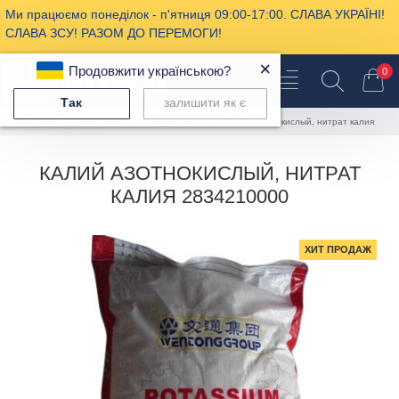
Ми працюємо понеділок - п'ятниця 09:00-17:00. СЛАВА УКРАЇНІ!
СЛАВА ЗСУ! РАЗОМ ДО ПЕРЕМОГИ!
×
Продовжити українською?
0
Так
залишити як є
Пищевая химия
Консерванты
Калий азотнокислый, нитрат калия
КАЛИЙ АЗОТНОКИСЛЫЙ, НИТРАТ
КАЛИЯ 2834210000
ХИТ ПРОДАЖ