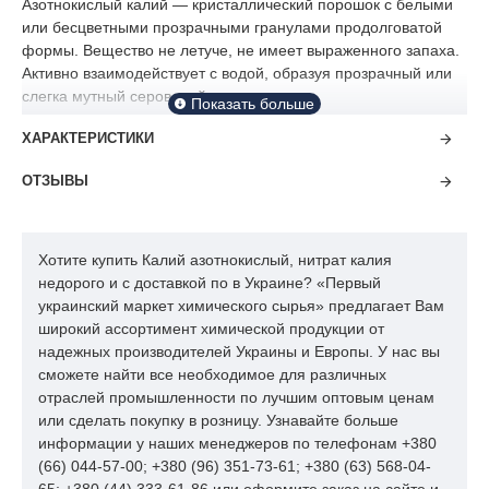
Азотнокислый калий — кристаллический порошок с белыми
или бесцветными прозрачными гранулами продолговатой
формы. Вещество не летуче, не имеет выраженного запаха.
Активно взаимодействует с водой, образуя прозрачный или
слегка мутный сероватый раствор.
Химический состав — KNO3. Соединение содержит калий
ХАРАКТЕРИСТИКИ
(46%) и азот в форме оксида (13%). Благодаря этому оно
используется, как подкормка для бедных почв. В природе
ОТЗЫВЫ
вещество образуется при гниении органических отходов.
Наиболее популярный источник химического соединения —
Хотите купить Калий азотнокислый, нитрат калия
минерал нитрокалит. Он формируется при длительном
недорого и с доставкой по в Украине? «Первый
слёживании медленно гниющей органике. Для его
украинский маркет химического сырья» предлагает Вам
образования необходима высокая температура и влажность.
широкий ассортимент химической продукции от
Поэтому наиболее значимые месторождения находятся в
надежных производителей Украины и Европы. У нас вы
жарких тропических странах — в том числе в Индии, Китае,
сможете найти все необходимое для различных
Мексике и Боливии.
отраслей промышленности по лучшим оптовым ценам
Водорастворимое удобрение имеет низкую токсичность, в
или сделать покупку в розницу. Узнавайте больше
малых дозах безопасно для взрослых людей, однако может
информации у наших менеджеров по телефонам +380
причинять значительный вред для организма детей.
(66) 044-57-00; +380 (96) 351-73-61; +380 (63) 568-04-