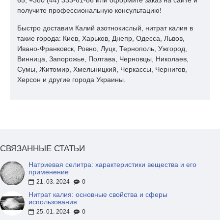
Соединение пожаро- и взрывоопасно — склад его хранения
65; +380 (44) 333-61-86 или оформите заказ на сайте и
должен быть оборудован соответствующими средствами
получите профессиональную консультацию!
защиты от возгорания.
Быстро доставим Калий азотнокислый, нитрат калия в
Вещество в малых количествах встречается в растениях, а
такие города: Киев, Харьков, Днепр, Одесса, Львов,
потому потребляется людьми и животными. В этом виде не
Ивано-Франковск, Ровно, Луцк, Тернополь, Ужгород,
представляет какой-либо угрозы для здоровья и не вызывает
Винница, Запорожье, Полтава, Черновцы, Николаев,
долговременных последствий употребления. Благодаря
Сумы, Житомир, Хмельницкий, Черкассы, Чернигов,
этому применение калия нитрата в качестве пищевой
Херсон и другие города Украины.
добавки разрешено в большинстве стран мира.
При работе с удобрением рекомендуется использовать
средства индивидуальной защиты — перчатки, респираторы,
маски и т.д. При переработке вещества и внесении в почву в
больших количествах применяются защитные комбинезоны,
СВЯЗАННЫЕ СТАТЬИ
устойчивые к воздействию агрессивных химикатов.
Натриевая селитра: характеристики вещества и его
Применение калий
применение
азотнокислый
21. 03. 2024
0
Нитрат калия: основные свойства и сферы
использования
Нитрат калия купить оптом можно для повышения
25. 01. 2024
0
урожайности сельскохозяйственных культур. В основном его